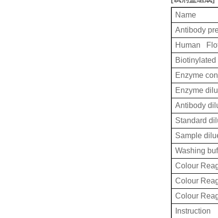
Name
Antibody pr
Human Floti
Biotinylated
Enzyme conj
Enzyme dilu
Antibody dil
Standard dil
Sample dilu
Washing buf
Colour Reag
Colour Rea
Colour Rea
Instruction