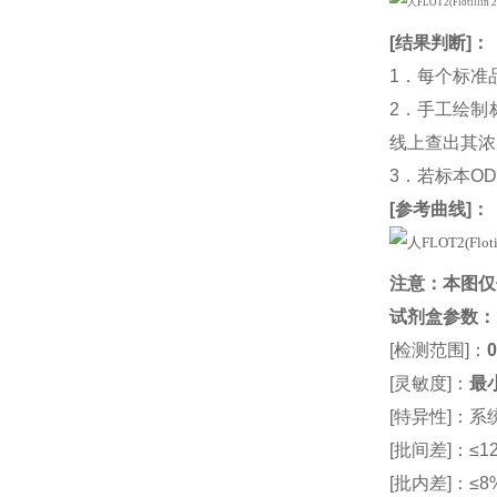
[
结果判断
]：
1．每个标准
2．手工绘制
线上查出其浓度
3．若标本O
[
参考曲线
]：
注意：本图仅
试剂盒参数
：
[检测范围]：
0
[灵敏度]：
最小
[特异性]：
[批间差]：≤12
[批内差]：≤8