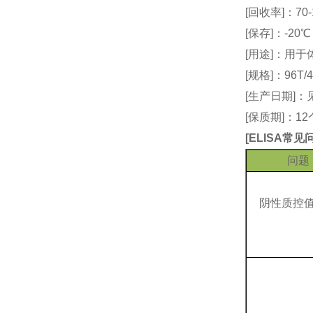
[回收率]：70-
[保存]：-20
[用途]：用
[规格]：96T/4
[生产日期]
[保质期]：1
[
ELISA常
问题
阴性质控