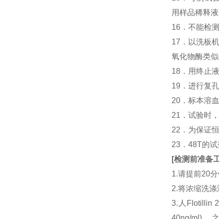
用样品稀释液
16．不能检
17．以洗板
氧化物酶类似
18．用终止
19．进行复
20．标本溶
21．试验时
22．为保证
23．48T的
[
检测前准备
1.请提前2
2.将浓缩洗涤
3.人Flot
40ng/m