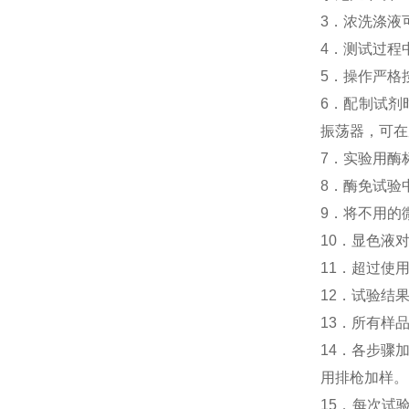
3．浓洗涤液
4．测试过程
5．操作严格
6．配制试剂
振荡器，可在
7．实验用酶
8．酶免试验中
9．将不用的
10．显色液
11．超过使
12．试验结
13．所有样
14．各步骤
用排枪加样。
15．每次试