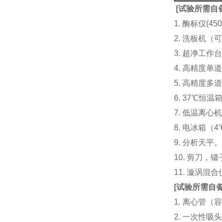
[
试验所需自
1. 酶标仪(
2. 洗板机（
3. 超净工
4. 高精度单道加液
5. 高精度多道
6. 37℃恒温
7. 低温离心
8. 电冰箱（4℃
9. 分析天平
10. 剪刀，
11. 漩涡
[
试验所需自
1. 离心管（容
2. 一次性吸头（量