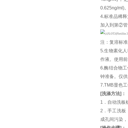
0.625ng
4.标准品稀释
加入到第②管
注：复溶标准
5.生物素化人
作液。使用前
6.酶结合物
钟准备。仅供
7.TMB显色
[
洗涤方法
]
：
1．自动洗板
2．手工洗板
成孔间污染，
[
操作步骤
]
：