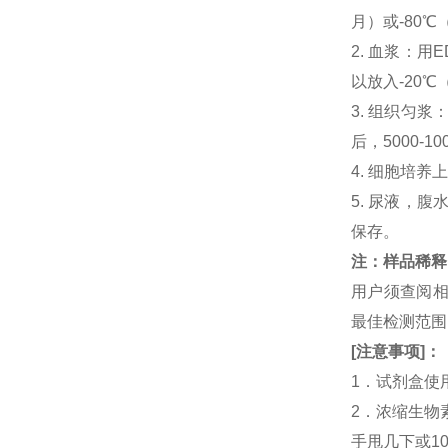
月）或-80℃
2. 血浆：用
以放入-20℃
3. 组织匀
后，5000-
4. 细胞培养
5. 尿液，腹
保存。
注：样品稀释
用户须查阅相
最佳检测范
[
注意事项
]
：
1．试剂盒使
2．浓缩生物
手甩几下或1