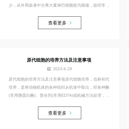
少，从外周血液中分离大量淋巴细胞较为困难，故经常需
要从其脾脏中获取大量的淋巴细胞。不久前，来自华中科
技大学同济医学院附属同济医院的李老师在Biomaterials
查看更多
杂志上发布的文章中就用到了上述实验。以下为是李老师
分享的一些相关经验。操作步骤1材料准备选取具有正常
免疫功能的成年小鼠（所需的小鼠数量根据实验需要决
定，通常一只小鼠脾脏可提取的淋巴细胞数量为2~6×10
原代细胞的培养方法及注意事项
7），快速断颈...
2023-6-29
原代细胞的培养方法及注意事项原代细胞培养，也称初代
培养，是将动物机体的各种组织从机体中取出，经各种酶
(常用胰蛋白酶)、螯合剂(常用EDTA)或机械方法处理，分
散成单细胞，置合适的培养基中培养，使细胞得以生存、
生长和繁殖。原代培养的基本过程包括取材、培养材料的
查看更多
制备、接种及培养等步骤，原代培养的方法很多，基本和
常用的是组织块培养法和分离细胞法。1、组织块培养法