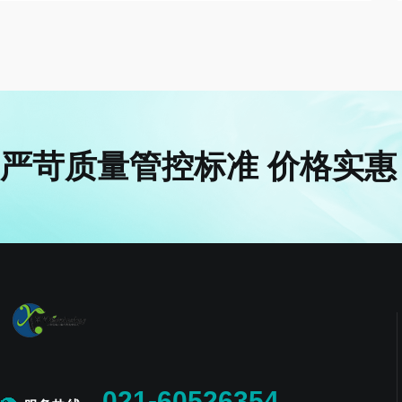
基本操作过程1)用培养液湿润所取组织材料，并用锋利的
眼科剪将附在其上的脂肪和结缔组织去除干净。再用平衡
液(PBS)或Han...
严苛质量管控标准 价格实惠
021-60526354