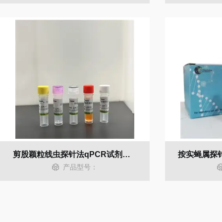
剪股颖粒线虫探针法qPCR试剂盒（不含内参）
产品型号：