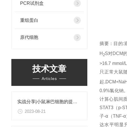
PCR试剂盒
重组蛋白
原代细胞
摘要：目的:
H
S对DCM
2
>16.7 mm
技术文章
只正常大鼠随机
Articles
起,DCM+Na
0.9%氯化
计算心肌间质胶
实战分享|小鼠淋巴细胞的提取和分选之经验小结
STAT3（p
2023-08-21
子-α（TNF
达水平明显升高