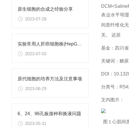
DCM+Sali
原生细胞的合成之经验分享
表达水平明显降低
2023-07-28
间质纤维化无
关。 还原
实验常用人肝癌细胞株(HepG2/Hep3B,HuH-7,MHCC97H,PLC/PRF/5)怎么选？
基金：四川省科
2023-07-03
关键词：糖尿病心
DOI：10.13201
原代细胞的培养方法及注意事项
分类号：R542.
2023-06-29
文内图片：
6、24、96孔板接种和换液问题
图１心肌间
2023-05-31