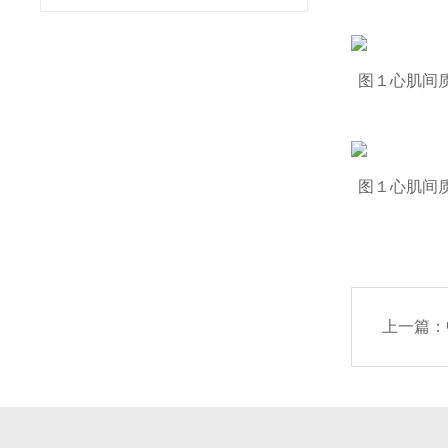
图１心肌间
图１心肌间
上一篇：