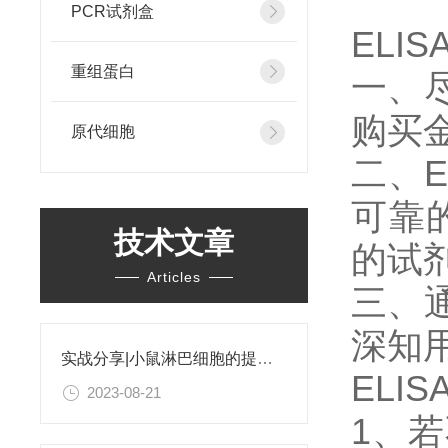
PCR试剂盒
EL
重组蛋白
一、
购买
原代细胞
二、
可靠
技术文章
的试
Articles
三、
深知
实战分享|小鼠淋巴细胞的提取和分选之经验小结
ELI
2023-08-21
1、