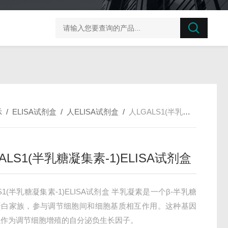
榛子东部枯萎病菌探针法qPCR试剂盒不含内参
剪股颖
示
/
ELISA试剂盒
/
人ELISA试剂盒
/
人LGALS1(半乳糖凝集素-1)ELISA试剂盒
ALS1(半乳糖凝集素-1)ELISA试剂盒
S1(半乳糖凝集素-1)ELISA试剂盒 半乳凝素是一个β-半乳糖
蛋白家族，参与调节细胞间和细胞基质相互作用。这种基因
以作为调节细胞增殖的自分泌负生长因子。