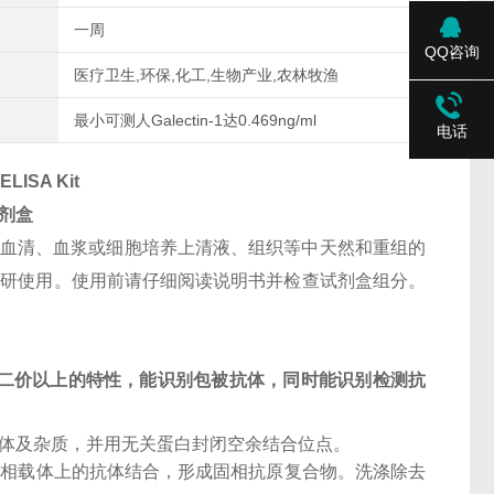
一周
QQ咨询
医疗卫生,环保,化工,生物产业,农林牧渔
最小可测人Galectin-1达0.469ng/ml
电话
ELISA Kit
试剂盒
人血清、血浆或细胞培养上清液、组织等中天然和重组的
仅供科研使用。使用前请仔细阅读说明书并检查试剂盒组分。
二价以上的特性，能识别包被抗体，同时能识别检测抗
抗体及杂质，并用无关蛋白封闭空余结合位点。
固相载体上的抗体结合，形成固相抗原复合物。洗涤除去