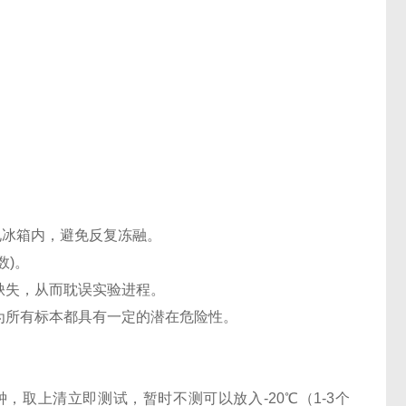
℃电冰箱内，避免反复冻融。
数)。
缺失，从而耽误实验进程。
认为所有标本都具有一定的潜在危险性。
0分钟，取上清立即测试，暂时不测可以放入-20℃（1-3个