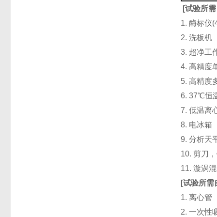
[
试验所需
1. 酶标仪
2. 洗板
3. 超净
4. 高精度单道
5. 高精度
6. 37℃
7. 低温
8. 电冰箱（
9. 分析天
10. 剪
11. 漩
[
试验所需
1. 离心管
2. 一次性吸头