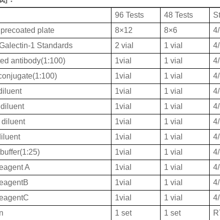
96 Tests
48 Tests
S
 precoated plate
8×12
8×6
4
lectin-1 Standards
2 vial
1 vial
4
ted antibody(1:100)
1vial
1 vial
4
onjugate(1:100)
1vial
1 vial
4
iluent
1vial
1 vial
4
diluent
1vial
1 vial
4
diluent
1vial
1 vial
4
iluent
1vial
1 vial
4
buffer(1:25)
1vial
1 vial
4
eagent A
1vial
1 vial
4
ReagentB
1vial
1 vial
4
ReagentC
1vial
1 vial
4
on
1 set
1 set
R