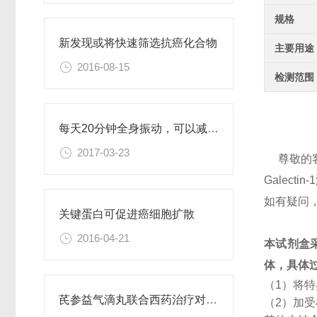
规格
新发现或将快速筛选抗癌化合物
主要用途
2016-08-15
检测范围
每天20分钟全身振动，可以减肥、对抗糖尿病
2017-03-23
尊敬的
Galec
如有疑问
关键蛋白可促进癌细胞扩散
2016-04-21
本试剂盒
体，具体
（1）将
芪参益气滴丸联合西药治疗对稳定型心绞痛患者血清抵抗素水平的影响
（2）加