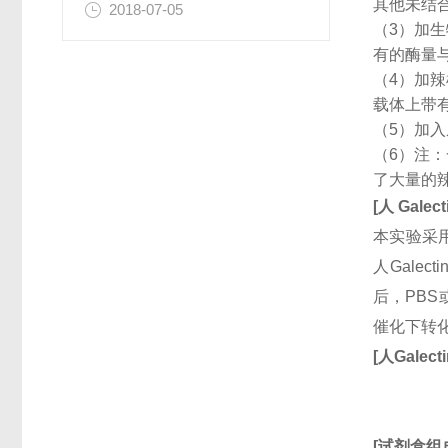
其他未结
2018-07-05
（3）加
有的酶量
（4）加
载体上带
（5）加
（6）注
了大量的
[
人
Galect
本实验采用
人Gale
后，PBS
催化下转
[
人
Galecti
[
试剂盒组