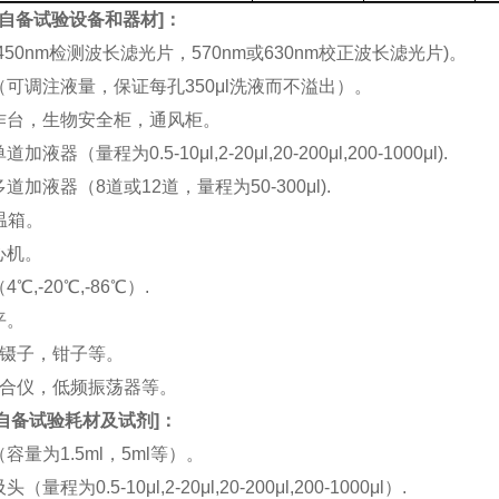
自备试验设备和器材
]：
(450nm检测波长滤光片，570nm或630nm校正波长滤光片)。
机（可调注液量，保证每孔350μl洗液而不溢出）。
工作台，生物安全柜，通风柜。
加液器（量程为0.5-10μl,2-20μl,20-200μl,200-1000μl).
多道加液器（8道或12道，量程为50-300μl).
恒温箱。
离心机。
4℃,-20℃,-86℃）.
平。
刀，镊子，钳子等。
涡混合仪，低频振荡器等。
自备试验耗材及试剂
]：
（容量为1.5ml，5ml等）。
（量程为0.5-10μl,2-20μl,20-200μl,200-1000μl）.