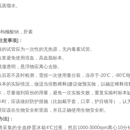
水或蒸馏水。
。
。
TA，枸橼酸钠，肝素
注意事项
]：
血液的试管应为一次性的无热原，无内毒素试管。
和血浆避免使用溶血，高血脂标本。
应清澈透明，悬浮物应离心去除。
收集后若不及时检测，需按一次使用量分装，冻存于-20℃，-80
据标本的实际情况，做适当倍数稀释(建议做预实验，以确定稀释倍
集标本，尽量做到双份的用量，避免一次实验失败，重复实验时标本
集标本时，应该做好防护措施（比如戴手套，口罩，护目镜等），
处理应该在生物安全柜里面，并且正确使用生物安全柜。
办法
]：
：将采集的全血静置冰箱4℃过夜，然后1000-3000rpm离心1