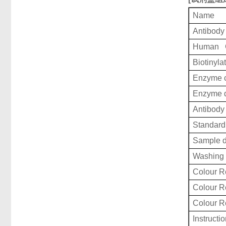
Name
Antibody
Human Ga
Biotinyla
Enzyme c
Enzyme d
Antibody 
Standard 
Sample d
Washing 
Colour R
Colour 
Colour 
Instructi