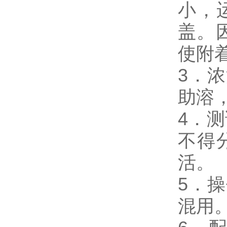
小，
盖。
使附
3．
助溶
4．测
不得
活。
5．
混用