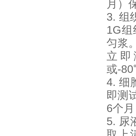
月）
3. 
1G
匀浆。
立即
或-8
4. 
即测试
6个
5. 
取上