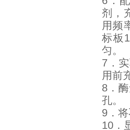
6．
剂，
用频
标板
匀。
7．
用前
8．酶
孔。
9．
10