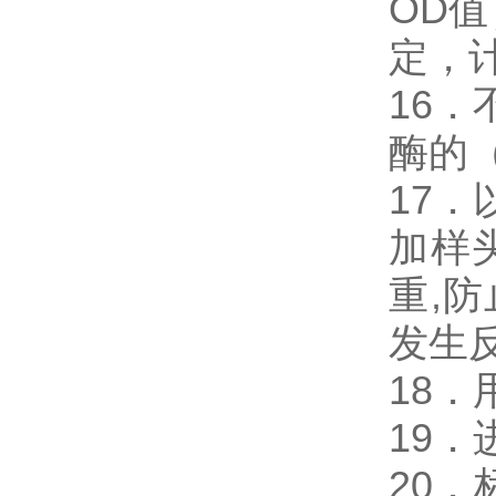
OD
定，
16．
酶的
17．
加样
重,
发生
18
19
20