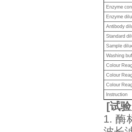
Enzyme conj
Enzyme dilu
Antibody dil
Standard dil
Sample dilu
Washing buf
Colour Reag
Colour Rea
Colour Rea
Instruction
[
试验
1. 
波长