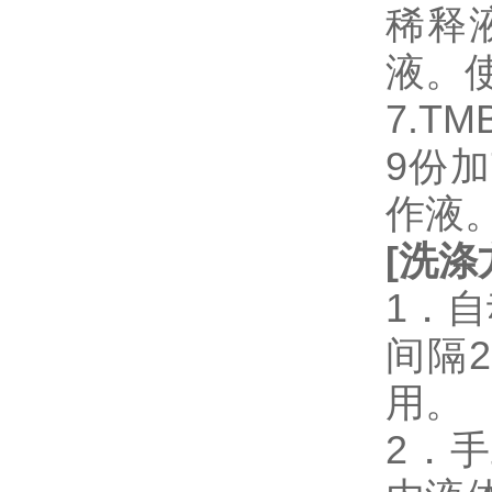
稀释
液。
7.T
9份加
作液
[
洗涤
1．
间隔
用。
2．