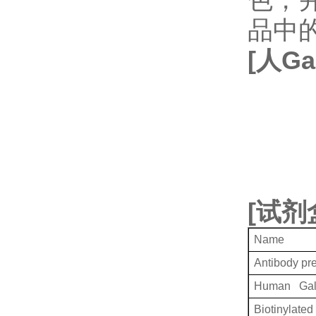
品中
[
人
Ga
[
试剂
Name
Antibody pr
Human Gale
Biotinylated