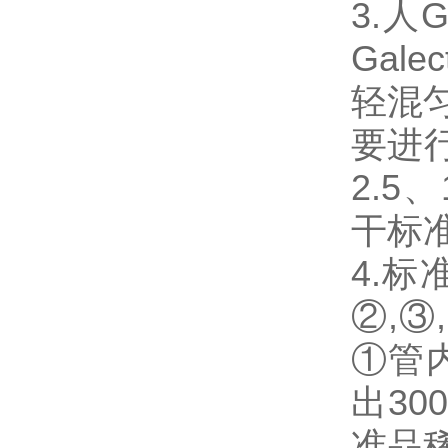
3.人
Gal
轻混匀
要进
2.5
干标
4.
②,③
①管
出3
准品