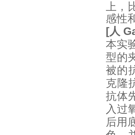
上，
感性
[
人
Ga
本实验
型的
被的抗
克隆
抗体
入过
后用
色，