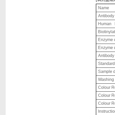
Name
Antibody
Human F
Biotinyla
Enzyme c
Enzyme d
Antibody 
Standard 
Sample d
Washing 
Colour R
Colour 
Colour 
Instructi