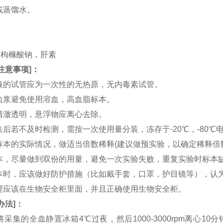
水或蒸馏水。
。
。
TA，枸橼酸钠，肝素
注意事项
]：
血液的试管应为一次性的无热原，无内毒素试管。
和血浆避免使用溶血，高血脂标本。
应清澈透明，悬浮物应离心去除。
收集后若不及时检测，需按一次使用量分装，冻存于-20℃，-80
据标本的实际情况，做适当倍数稀释(建议做预实验，以确定稀释倍
集标本，尽量做到双份的用量，避免一次实验失败，重复实验时标本
集标本时，应该做好防护措施（比如戴手套，口罩，护目镜等），
处理应该在生物安全柜里面，并且正确使用生物安全柜。
办法
]：
：将采集的全血静置冰箱4℃过夜，然后1000-3000rpm离心1