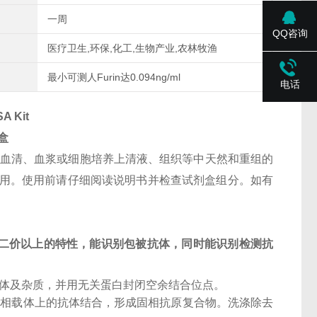
一周
QQ咨询
医疗卫生,环保,化工,生物产业,农林牧渔
最小可测人Furin达0.094ng/ml
电话
A Kit
盒
人血清、血浆或细胞培养上清液、组织等中天然和重组的
研使用。使用前请仔细阅读说明书并检查试剂盒组分。如有
二价以上的特性，能识别包被抗体，同时能识别检测抗
抗体及杂质，并用无关蛋白封闭空余结合位点。
固相载体上的抗体结合，形成固相抗原复合物。洗涤除去