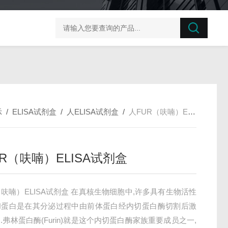
榛子东部枯萎病菌探针法qPCR试剂盒不含内参
剪股颖
示
/
ELISA试剂盒
/
人ELISA试剂盒
/
人FUR（呋喃）ELISA试剂盒
R（呋喃）ELISA试剂盒
（呋喃）ELISA试剂盒 在真核生物细胞中,许多具有生物活性
和蛋白是在其分泌过程中由前体蛋白经内切蛋白酶切割后激
.弗林蛋白酶(Furin)就是这个内切蛋白酶家族重要成员之一,