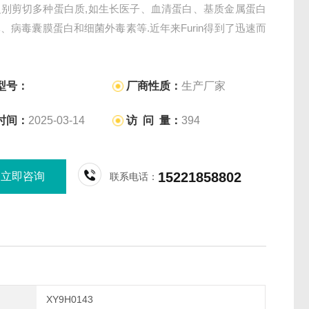
识别剪切多种蛋白质,如生长医子、血清蛋白、基质金属蛋白
、病毒囊膜蛋白和细菌外毒素等.近年来Furin得到了迅速而
研究,本文简介了它的表达与加工运输、生物学功能、与病毒
系,以及它
型号：
厂商性质：
生产厂家
时间：
2025-03-14
访 问 量：
394
15221858802
立即咨询
联系电话：
XY9H0143