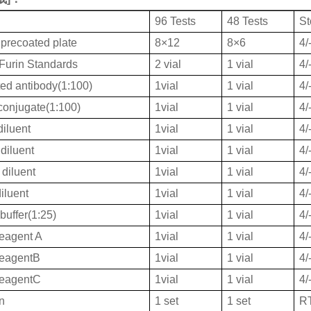
96 Tests
48 Tests
St
 precoated plate
8×12
8×6
4
urin Standards
2 vial
1 vial
4
ted antibody(1:100)
1vial
1 vial
4
onjugate(1:100)
1vial
1 vial
4
iluent
1vial
1 vial
4
diluent
1vial
1 vial
4
diluent
1vial
1 vial
4
iluent
1vial
1 vial
4
buffer(1:25)
1vial
1 vial
4
eagent A
1vial
1 vial
4
ReagentB
1vial
1 vial
4
ReagentC
1vial
1 vial
4
on
1 set
1 set
R