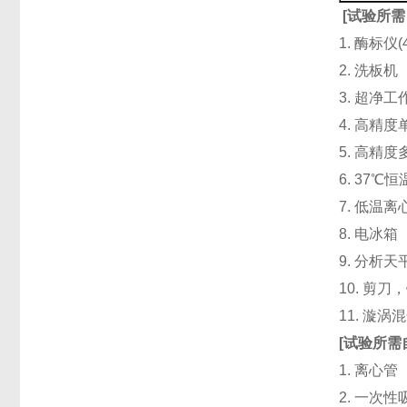
[
试验所需
1. 酶标仪
2. 洗板
3. 超净
4. 高精度单道
5. 高精度
6. 37℃
7. 低温
8. 电冰箱（
9. 分析天
10. 剪
11. 漩
[
试验所需
1. 离心管
2. 一次性吸头