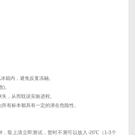
℃电冰箱内，避免反复冻融。
数)。
缺失，从而耽误实验进程。
认为所有标本都具有一定的潜在危险性。
0分钟，取上清立即测试，暂时不测可以放入-20℃（1-3个