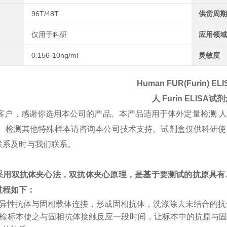
96T/48T
供货周期
仅用于科研
应用领域
0.156-10ng/ml
灵敏度
Human FUR(Furin) ELIS
人
Furin
ELISA试剂
客户，感谢你选用本公司的产品。本产品适用于体外定量检测 
n浓度。检测其他特殊样本请咨询本公司技术支持。试剂盒仅供科
联系及时与我们联系。
采用双抗体夹心法，双抗体夹心原理，是基于要测试的抗原具有
过程如下：
特异性抗体与固相载体连接，形成固相抗体，洗涤除去未结合的
受检标本使之与固相抗体接触反应一段时间，让标本中的抗原与