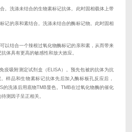
结合。洗涤未结合的生物素标记抗体。此时固相载体上带
酶标记的亲和素结合。洗涤未结合的酶标记物。此时固相
子可以结合一个辣根过氧化物酶标记的亲和素，从而带来
记抗体具有更高的敏感性和放大效应。
酶联免疫吸附测定试剂盒（ELISA）。预先包被的抗体为抗
）标记。样品和生物素标记抗体先后加入酶标板孔反应后，
BS的洗涤后用底物TMB显色。TMB在过氧化物酶的催化
的待测因子呈正相关。