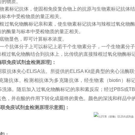
合的物质。
生物素标记抗体，使固相免疫复合物上的抗原与生物素标记抗体
与标本中受检物质的量正相关。
辣根过氧化物酶标记亲和素，使生物素标记抗体与辣根过氧化物
有的酶量与标本中受检物质的量正相关。
入底物显色，即可计算标本浓度。
：一个抗体分子上可以标记上若干个生物素分子，一个生物素分
辣根过氧化物酶结合到抗体上，比传统的直接辣根过氧化物酶标
酶联免疫试剂盒检测原理
]
：
双抗体夹心ELISA法。所提供的ELISA Kit是典型的夹心法
n单克隆抗体。检测相抗体为多克隆抗体，经生物素（biotin
BS洗涤。随后加入过氧化物酶标记的亲和素反应；经过PBS或T
蓝色，并在酸的作用下转化成最终的黄色。颜色的深浅和样品中
酶联免疫试剂盒检测原理示意图
]
：
成
]：