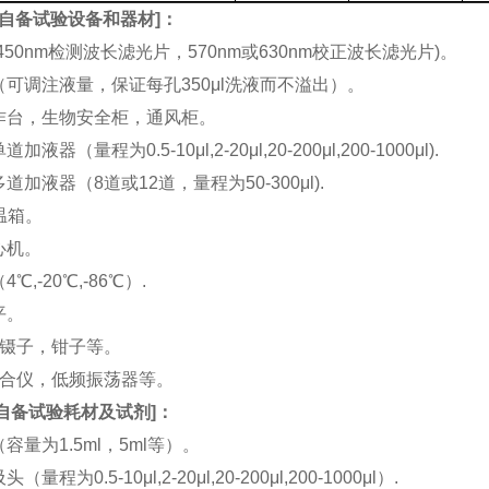
自备试验设备和器材
]：
(450nm检测波长滤光片，570nm或630nm校正波长滤光片)。
机（可调注液量，保证每孔350μl洗液而不溢出）。
工作台，生物安全柜，通风柜。
加液器（量程为0.5-10μl,2-20μl,20-200μl,200-1000μl).
多道加液器（8道或12道，量程为50-300μl).
恒温箱。
离心机。
4℃,-20℃,-86℃）.
平。
刀，镊子，钳子等。
涡混合仪，低频振荡器等。
自备试验耗材及试剂
]：
（容量为1.5ml，5ml等）。
（量程为0.5-10μl,2-20μl,20-200μl,200-1000μl）.