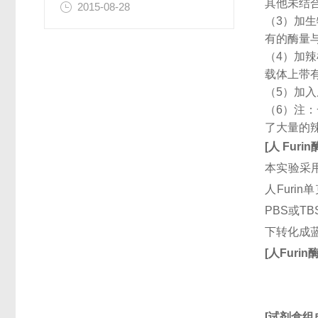
其他未结
2015-08-28
（3）加
有的酶量
（4）加
载体上带
（5）加
（6）注
了大量的
[
人
Furin
本实验采用
人Furi
PBS或T
下转化成
[
人
Furin
[
试剂盒组