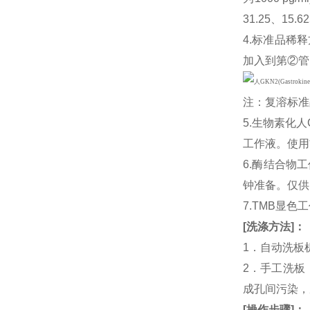
31.25、1
4.标准品稀释
加入到第②管
注：复溶标准
5.生物素化人
工作液。使用
6.酶结合物
钟准备。仅供
7.TMB显色
[
洗涤方法
]
：
1．自动洗板
2．手工洗板
成孔间污染，
[
操作步骤
]
：