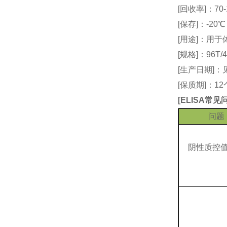
[回收率]：70-
[保存]：-20
[用途]：用
[规格]：96T/4
[生产日期]
[保质期]：1
[
ELISA常
问题
阴性质控