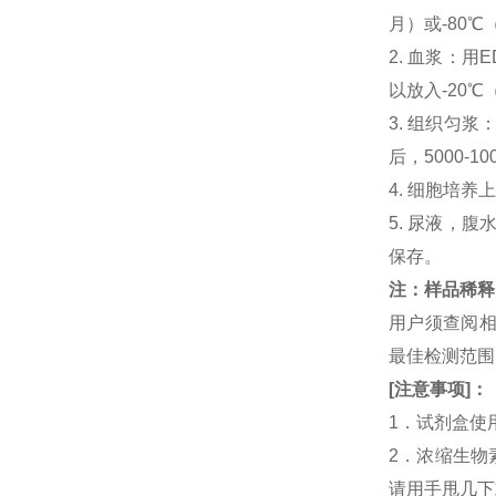
月）或-80℃
2. 血浆：用
以放入-20℃
3. 组织匀
后，5000-
4. 细胞培养
5. 尿液，腹
保存。
注：样品稀释
用户须查阅相
最佳检测范
[
注意事项
]
：
1．试剂盒使
2．浓缩生物
请用手甩几下