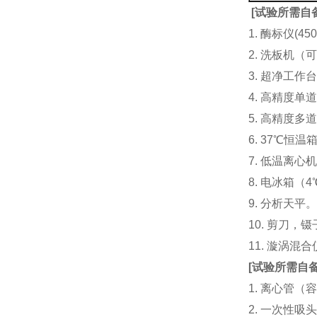
[
试验所需自
1. 酶标仪(
2. 洗板机（
3. 超净工
4. 高精度单道加液
5. 高精度多道
6. 37℃恒温
7. 低温离心
8. 电冰箱（4℃
9. 分析天平
10. 剪刀，
11. 漩涡
[
试验所需自
1. 离心管（容
2. 一次性吸头（量