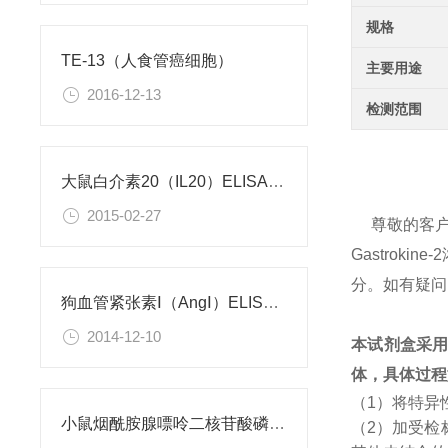
规格
TE-13（人食管癌细胞）
主要用途
2016-12-13
检测范围
大鼠白介素20（IL20）ELISA试剂盒
2015-02-27
尊敬的客
Gastro
分。如有疑问
狗血管紧张素Ⅰ（AngⅠ）ELISA试剂盒
2014-12-10
本试剂盒采
体，具体过程
（1）将特异
小鼠烟酰胺腺嘌呤二核苷酸磷酸（NADPH）检测试剂盒
（2）加受检