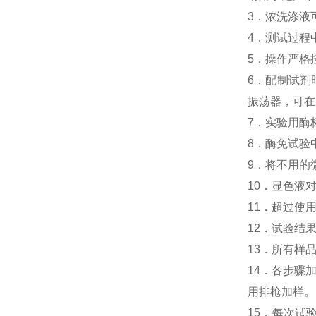
3．浓洗涤液
4．测试过程
5．操作严格
6．配制试剂
振荡器，可在
7．实验用酶
8．酶免试验中
9．将不用的
10．显色液
11．超过使
12．试验结
13．所有样
14．各步骤
用排枪加样。
15．每次试