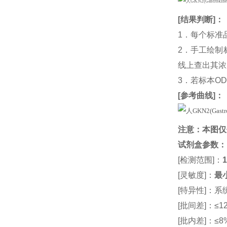
[
结果判断
]：
1．每个标准
2．手工绘制
线上查出其浓度
3．若标本O
[
参考曲线
]：
注意：本图仅
试剂盒参数
：
[检测范围]：
1
[灵敏度]：
最小
[特异性]：
[批间差]：≤12
[批内差]：≤8