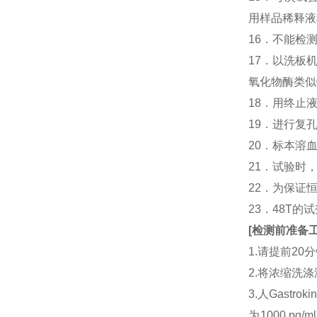
用样品稀释液
16．不能检
17．以洗板
氧化物酶类似
18．用终止
19．进行复
20．标本溶
21．试验时
22．为保证
23．48T的
[
检测前准备
1.请提前2
2.将浓缩洗涤
3.人Gast
为1000 p