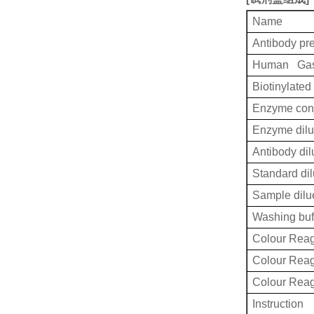
Name
Antibody pr
Human Gast
Biotinylated
Enzyme conj
Enzyme dilu
Antibody dil
Standard dil
Sample dilu
Washing buf
Colour Reag
Colour Rea
Colour Rea
Instruction