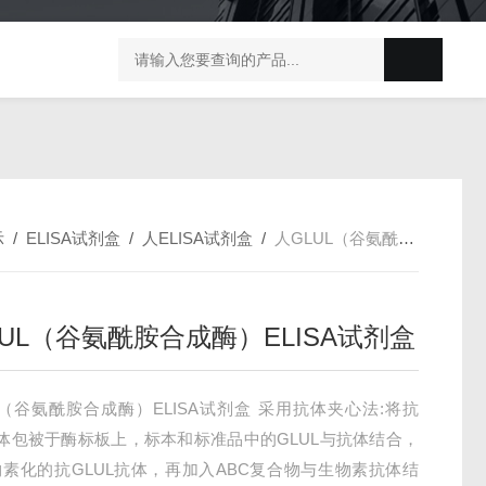
榛子东部枯萎病菌探针法qPCR试剂盒不含内参
剪股颖
示
/
ELISA试剂盒
/
人ELISA试剂盒
/
人GLUL（谷氨酰胺合成酶）ELISA试剂盒
LUL（谷氨酰胺合成酶）ELISA试剂盒
L（谷氨酰胺合成酶）ELISA试剂盒 采用抗体夹心法:将抗
抗体包被于酶标板上，标本和标准品中的GLUL与抗体结合，
素化的抗GLUL抗体，再加入ABC复合物与生物素抗体结