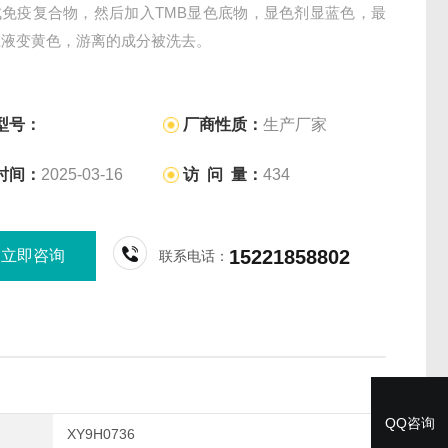
成免疫复合物，然后加入TMB显色底物，显色剂显蓝色，最
止液变黄色，游离的成分被洗去。
型号：
厂商性质：
生产厂家
时间：
2025-03-16
访 问 量：
434
15221858802
立即咨询
联系电话：
QQ咨询
XY9H0736