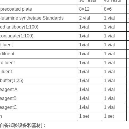
96 Tests
48 Tests
 precoated plate
8×12
8×6
utamine synthetase Standards
2 vial
1 vial
ted antibody(1:100)
1vial
1 vial
onjugate(1:100)
1vial
1 vial
iluent
1vial
1 vial
diluent
1vial
1 vial
diluent
1vial
1 vial
iluent
1vial
1 vial
buffer(1:25)
1vial
1 vial
eagent A
1vial
1 vial
ReagentB
1vial
1 vial
ReagentC
1vial
1 vial
on
1 set
1 set
自备试验设备和器材
]：