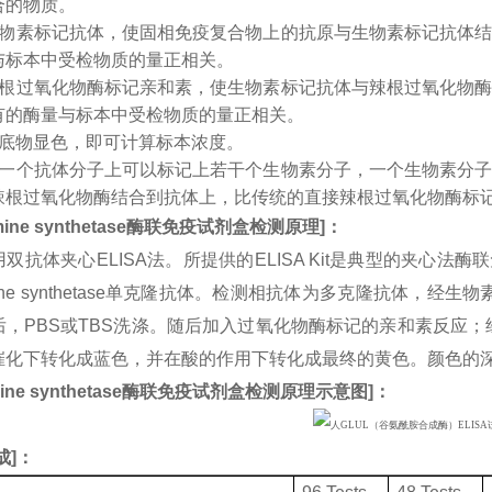
合的物质。
生物素标记抗体，使固相免疫复合物上的抗原与生物素标记抗体
与标本中受检物质的量正相关。
辣根过氧化物酶标记亲和素，使生物素标记抗体与辣根过氧化物
有的酶量与标本中受检物质的量正相关。
入底物显色，即可计算标本浓度。
：一个抗体分子上可以标记上若干个生物素分子，一个生物素分
辣根过氧化物酶结合到抗体上，比传统的直接辣根过氧化物酶标
ine synthetase
酶联免疫试剂盒检测原理
]
：
双抗体夹心ELISA法。所提供的ELISA Kit是典型的夹心法
amine synthetase单克隆抗体。检测相抗体为多克隆抗体，经
，PBS或TBS洗涤。随后加入过氧化物酶标记的亲和素反应；经
催化下转化成蓝色，并在酸的作用下转化成最终的黄色。颜色的
ine synthetase
酶联免疫试剂盒检测原理示意图
]
：
成
]：