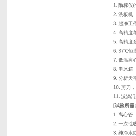
1. 酶标仪
2. 洗板
3. 超净
4. 高精度单道
5. 高精度
6. 37℃
7. 低温
8. 电冰箱（
9. 分析天
10. 剪
11. 漩
[
试验所需
1. 离心管
2. 一次性吸头
3. 纯净