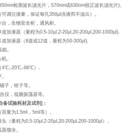
(450nm检测波长滤光片，570nm或630nm校正波长滤光片)。
机（可调注液量，保证每孔350μl洗液而不溢出）。
工作台，生物安全柜，通风柜。
加液器（量程为0.5-10μl,2-20μl,20-200μl,200-1000μl).
多道加液器（8道或12道，量程为50-300μl).
恒温箱。
离心机。
4℃,-20℃,-86℃）.
平。
刀，镊子，钳子等。
涡混合仪，低频振荡器等。
自备试验耗材及试剂
]：
（容量为1.5ml，5ml等）。
（量程为0.5-10μl,2-20μl,20-200μl,200-1000μl）.
水或蒸馏水。