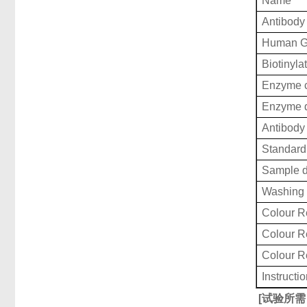
Name
Antibody
Human Gl
Biotinyla
Enzyme c
Enzyme d
Antibody 
Standard 
Sample d
Washing 
Colour R
Colour 
Colour 
Instructi
[
试验所需