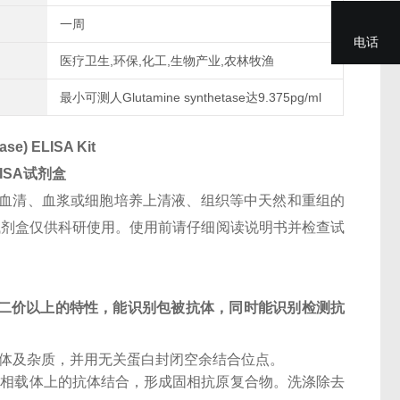
一周
电话
医疗卫生,环保,化工,生物产业,农林牧渔
最小可测人Glutamine synthetase达9.375pg/ml
se) ELISA Kit
ISA试剂盒
血清、血浆或细胞培养上清液、组织等中天然和重组的
术支持。试剂盒仅供科研使用。使用前请仔细阅读说明书并检查试
二价以上的特性，能识别包被抗体，同时能识别检测抗
抗体及杂质，并用无关蛋白封闭空余结合位点。
固相载体上的抗体结合，形成固相抗原复合物。洗涤除去