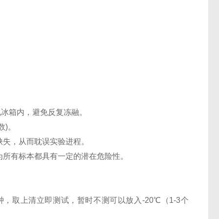
℃电冰箱内，避免反复冻融。
数)。
缺失，从而耽误实验进程。
认为所有标本都具有一定的潜在危险性。
0分钟，取上清立即测试，暂时不测可以放入-20℃（1-3个