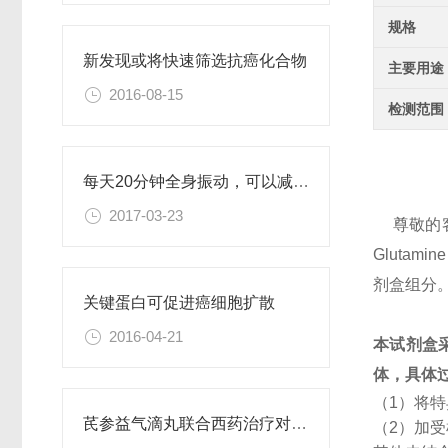
规格
新发现或将快速筛选抗癌化合物
主要用途
2016-08-15
检测范围
每天20分钟全身振动，可以减肥、对抗糖尿病
2017-03-23
尊敬的
Gluta
剂盒组分
关键蛋白可促进癌细胞扩散
2016-04-21
本试剂盒
体，具体
（1）将
芪参益气滴丸联合西药治疗对稳定型心绞痛患者血清抵抗素水平的影响
（2）加