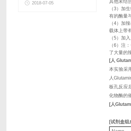
其他未结
2018-07-05
（3）加
有的酶量
（4）加
载体上带
（5）加
（6）注
了大量的
[
人
Glutam
本实验采用
人Glut
板孔反应后
化物酶的
[
人
Glutam
[
试剂盒组