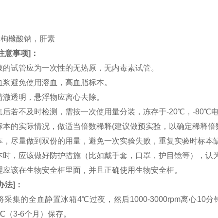
。
。
TA，枸橼酸钠，肝素
注意事项
]：
血液的试管应为一次性的无热原，无内毒素试管。
和血浆避免使用溶血，高血脂标本。
应清澈透明，悬浮物应离心去除。
收集后若不及时检测，需按一次使用量分装，冻存于-20℃，-80
据标本的实际情况，做适当倍数稀释(建议做预实验，以确定稀释倍
集标本，尽量做到双份的用量，避免一次实验失败，重复实验时标本
集标本时，应该做好防护措施（比如戴手套，口罩，护目镜等），
处理应该在生物安全柜里面，并且正确使用生物安全柜。
办法
]：
：将采集的全血静置冰箱4℃过夜，然后1000-3000rpm离心1
0℃（3-6个月）保存。