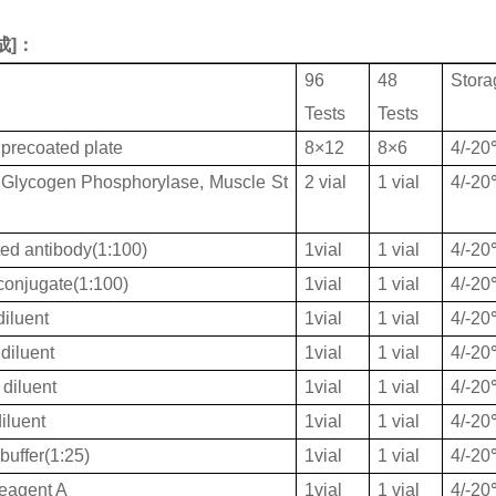
成
]：
96
48
Stora
Tests
Tests
 precoated plate
8×12
8×6
4/-2
lycogen Phosphorylase, Muscle St
2 vial
1 vial
4/-2
ted antibody(1:100)
1vial
1 vial
4/-2
onjugate(1:100)
1vial
1 vial
4/-2
iluent
1vial
1 vial
4/-2
diluent
1vial
1 vial
4/-2
diluent
1vial
1 vial
4/-2
iluent
1vial
1 vial
4/-2
buffer(1:25)
1vial
1 vial
4/-2
eagent A
1vial
1 vial
4/-2