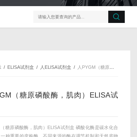
榛子东部枯萎病菌探针法qPCR试剂盒不含内参
剪股颖
示
/
ELISA试剂盒
/
人ELISA试剂盒
/
人PYGM（糖原磷酸酶，肌肉）ELISA试剂盒
YGM（糖原磷酸酶，肌肉）ELISA试
M（糖原磷酸酶，肌肉）ELISA试剂盒 磷酸化酶是碳水化合
中一种重要的变构酶。不同来源的酶在调节机制和天然底物