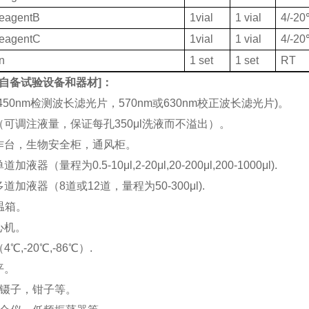
ReagentB
1vial
1 vial
4/-2
ReagentC
1vial
1 vial
4/-2
on
1 set
1 set
RT
自备试验设备和器材
]：
(450nm检测波长滤光片，570nm或630nm校正波长滤光片)。
机（可调注液量，保证每孔350μl洗液而不溢出）。
工作台，生物安全柜，通风柜。
加液器（量程为0.5-10μl,2-20μl,20-200μl,200-1000μl).
多道加液器（8道或12道，量程为50-300μl).
恒温箱。
离心机。
4℃,-20℃,-86℃）.
平。
刀，镊子，钳子等。