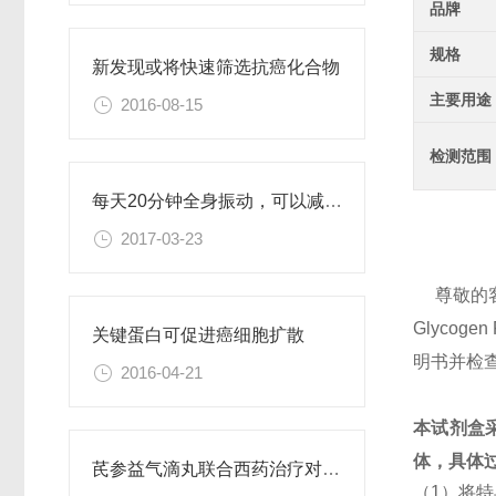
品牌
规格
新发现或将快速筛选抗癌化合物
主要用途
2016-08-15
检测范围
每天20分钟全身振动，可以减肥、对抗糖尿病
2017-03-23
尊敬的
Glyco
关键蛋白可促进癌细胞扩散
明书并检
2016-04-21
本试剂盒
体，具体
芪参益气滴丸联合西药治疗对稳定型心绞痛患者血清抵抗素水平的影响
（1）将