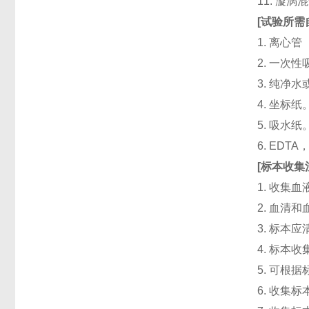
11. 漩
[
试验所需
1. 离心管
2. 一次性吸头
3. 纯净
4. 坐标纸
5. 吸水纸
6. ED
[
标本收集
1. 收集
2. 血清
3. 标本
4. 标本
5. 可根
6. 收