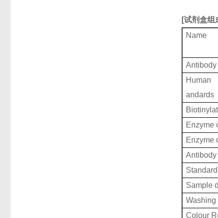
[
试剂盒组
Name
Antibody
Human G
andards
Biotinyla
Enzyme c
Enzyme d
Antibody 
Standard 
Sample d
Washing 
Colour R