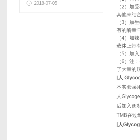
2018-07-05
（2）加
其他未结
（3）加
有的酶量
（4）加
载体上带
（5）加
（6）注
了大量的
[
人
Glyco
本实验采用
人Glyco
后加入酶标
TMB在
[
人
Glycog