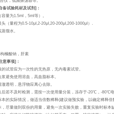
涡混合仪，低频振荡器等。
自备试验耗材及试剂
]：
（容量为1.5ml，5ml等）。
（量程为0.5-10μl,2-20μl,20-200μl,200-1000μl）.
水或蒸馏水。
。
。
TA，枸橼酸钠，肝素
注意事项
]：
血液的试管应为一次性的无热原，无内毒素试管。
和血浆避免使用溶血，高血脂标本。
应清澈透明，悬浮物应离心去除。
收集后若不及时检测，需按一次使用量分装，冻存于-20℃，-80
据标本的实际情况，做适当倍数稀释(建议做预实验，以确定稀释倍
集标本，尽量做到双份的用量，避免一次实验失败，重复实验时标本