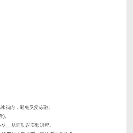
℃电冰箱内，避免反复冻融。
数)。
缺失，从而耽误实验进程。