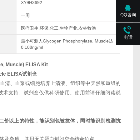
XY9H3692
QQ咨询
一周
医疗卫生,环保,化工,生物产业,农林牧渔
电话
最小可测人Glycogen Phosphorylase, Muscle达
0.188ng/ml
, Muscle) ELISA Kit
cle
ELISA试剂盒
人血清、血浆或细胞培养上清液、组织等中天然和重组的
本请咨询本公司技术支持。试剂盒仅供科研使用。使用前请仔细阅读说
二价以上的特性，能识别包被抗体，同时能识别检测抗
抗体及杂质，并用无关蛋白封闭空余结合位点。