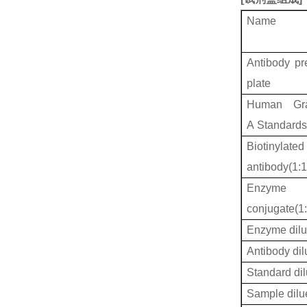
Name
Antibody pr
plate
Human Gr
A Standard
Biotinylated
antibody(1:
Enzyme
conjugate(1
Enzyme dilu
Antibody dil
Standard dil
Sample dilu