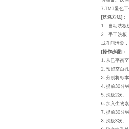
7.TMB显色
[
洗涤方法
]
：
1．自动洗板
2．手工洗板
成孔间污染，
[
操作步骤
]
：
1. 从已平
2. 预留空
3. 分别将标
4. 提前30
5. 洗板2次。
6. 加入生物素
7. 提前3
8. 洗板3次。