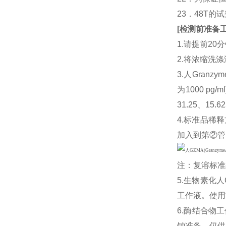
23．48T的
[
检测前准备
1.请提前2
2.将浓缩洗涤
3.人Gran
为1000 p
31.25、1
4.标准品稀释
加入到第②管
注：复溶标准
5.生物素化人
工作液。使用
6.酶结合物
钟准备。仅供