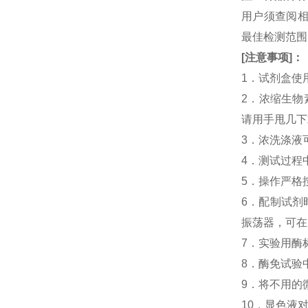
用户须查阅相
最佳检测范
[
注意事项
]
：
1．试剂盒使
2．浓缩生物
请用手甩几下
3．浓洗涤液
4．测试过程
5．操作严格
6．配制试剂
振荡器，可在
7．实验用酶
8．酶免试验中
9．将不用的
10．显色液