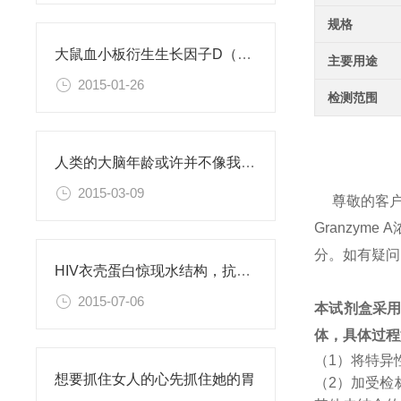
规格
大鼠血小板衍生生长因子D（PDGFD）ELISA试剂盒
主要用途
2015-01-26
检测范围
人类的大脑年龄或许并不像我们此前认为的那样
2015-03-09
尊敬的客
Granzy
分。如有疑问
HIV衣壳蛋白惊现水结构，抗艾药物新思路
2015-07-06
本试剂盒采
体，具体过程
（1）将特异
想要抓住女人的心先抓住她的胃
（2）加受检