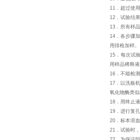
11．超过使
12．试验结
13．所有样
14．各步骤
用排枪加样。
15．每次试
用样品稀释液
16．不能检
17．以洗板
氧化物酶类似
18．用终止
19．进行复
20．标本溶
21．试验时
22．为保证