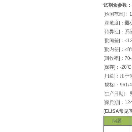
试剂盒参数
：
[检测范围]：
[灵敏度]：
最小
[特异性]：
[批间差]：≤12
[批内差]：≤8
[回收率]：70-
[保存]：-20
[用途]：用
[规格]：96T/4
[生产日期]
[保质期]：1
[
ELISA常
问题