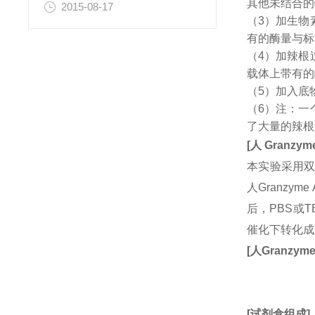
其他未结合的
2015-08-17
（3）加生物
有的酶量与标
（4）加辣根
载体上带有的
（5）加入底
（6）注：一
了大量的辣根
[
人
Granzym
本实验采用双
人Granz
后，PBS或
催化下转化成
[
人
Granzyme
[
试剂盒组成
]