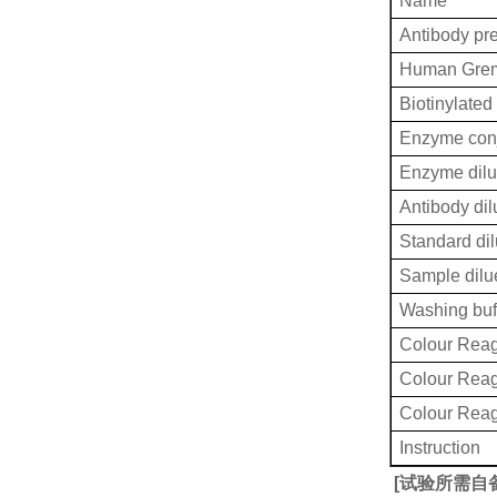
Name
Antibody pr
Human Grem
Biotinylated
Enzyme conj
Enzyme dilu
Antibody dil
Standard dil
Sample dilu
Washing buf
Colour Reag
Colour Rea
Colour Rea
Instruction
[
试验所需自