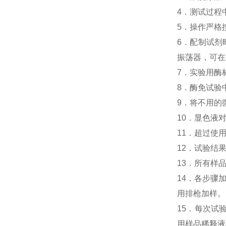
4．测试过程
5．操作严格
6．配制试剂
振荡器，可在
7．实验用酶
8．酶免试验中
9．将不用的
10．显色液
11．超过使
12．试验结
13．所有样
14．各步骤
用排枪加样。
15．每次试
用样品稀释液