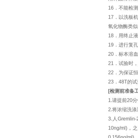
16．不能检
17．以洗板
氧化物酶类似
18．用终止
19．进行复
20．标本溶
21．试验时
22．为保证
23．48T的
[
检测前准备
1.请提前2
2.将浓缩洗涤
3.人Grem
10ng/ml
0.156ng