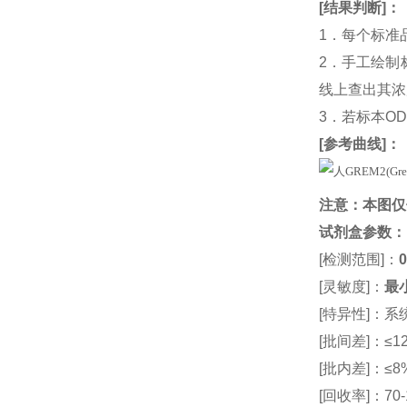
[
结果判断
]：
1．每个标准
2．手工绘制
线上查出其浓度
3．若标本O
[
参考曲线
]：
注意：本图仅
试剂盒参数
：
[检测范围]：
0
[灵敏度]：
最小
[特异性]：
[批间差]：≤12
[批内差]：≤8
[回收率]：70-