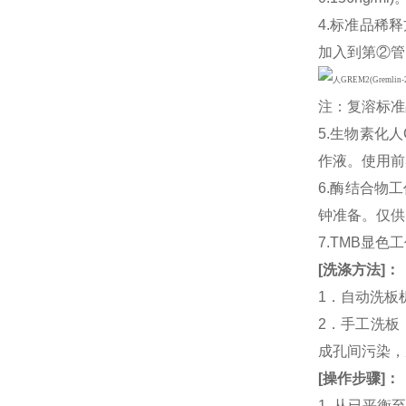
4.标准品稀释
加入到第②管
注：复溶标准
5.生物素化人
作液。使用前
6.酶结合物
钟准备。仅供
7.TMB显色
[
洗涤方法
]
：
1．自动洗板
2．手工洗板
成孔间污染，
[
操作步骤
]
：
1. 从已平