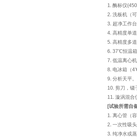
1. 酶标仪(
2. 洗板机（
3. 超净工
4. 高精度单道加液
5. 高精度多道
6. 37℃恒温
7. 低温离心
8. 电冰箱（4℃
9. 分析天平
10. 剪刀，
11. 漩涡
[
试验所需自
1. 离心管（容
2. 一次性吸头（量
3. 纯净水或