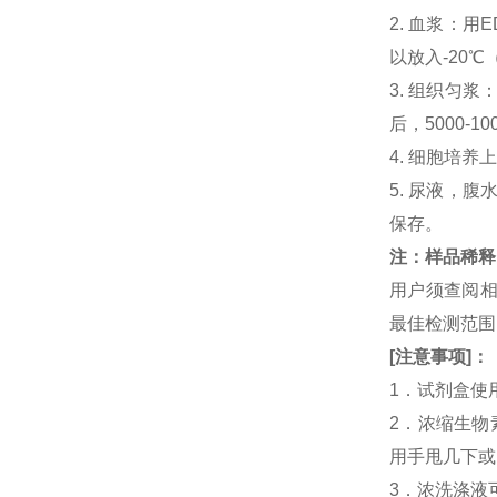
2. 血浆：用
以放入-20℃
3. 组织匀
后，5000-
4. 细胞培养
5. 尿液，腹
保存。
注：样品稀释
用户须查阅相
最佳检测范
[
注意事项
]
：
1．试剂盒使
2．浓缩生物
用手甩几下或
3．浓洗涤液