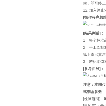
候，即可终止
12. 加入终
[
操作程序总
[
结果判断
]：
1．每个标准
2．手工绘制
线上查出其浓度
3．若标本O
[
参考曲线
]：
注意：本图仅
试剂盒参数
：
[检测范围]：
0
[灵敏度]：
最小