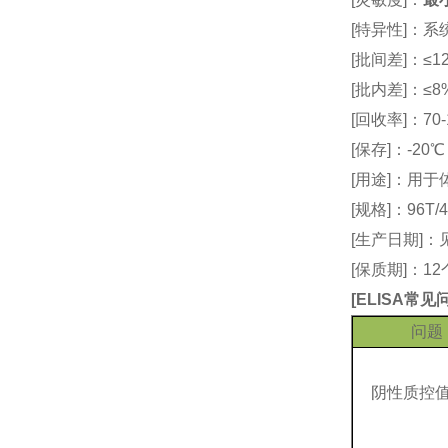
[特异性]：
[批间差]：≤12
[批内差]：≤8
[回收率]：70-
[保存]：-20
[用途]：用
[规格]：96T/4
[生产日期]
[保质期]：1
[
ELISA常
问题
阴性质控