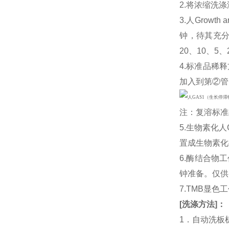
2.将浓缩洗涤
3.人Growth 
钟，待其充分
20、10、5、
4.标准品稀释
加入到第②管
注：复溶标准
5.生物素化人G
置成生物素化
6.酶结合物
钟准备。仅供
7.TMB显色
[
洗涤方法
]
：
1．自动洗板