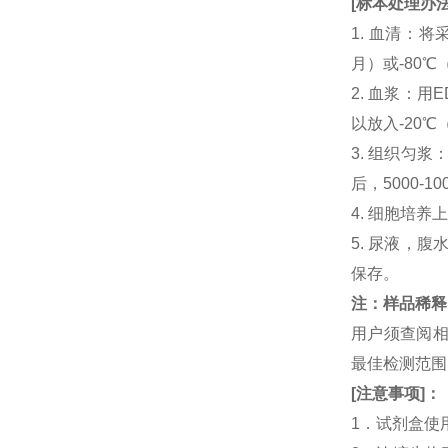
[
标本处理办
1. 血清：将
月）或-80℃
2. 血浆：用
以放入-20℃
3. 组织匀
后，5000-
4. 细胞培养
5. 尿液，腹
保存。
注：样品稀释
用户须查阅相
最佳检测范
[
注意事项
]
：
1．试剂盒使