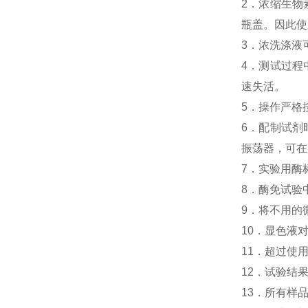
2．浓缩生物素
瓶盖。因此使
3．浓洗涤液
4．测试过程中
速失活。
5．操作严格
6．配制试剂
振荡器，可在
7．实验用酶
8．酶免试验中人G
9．将不用的
10．显色液
11．超过使
12．试验结
13．所有样