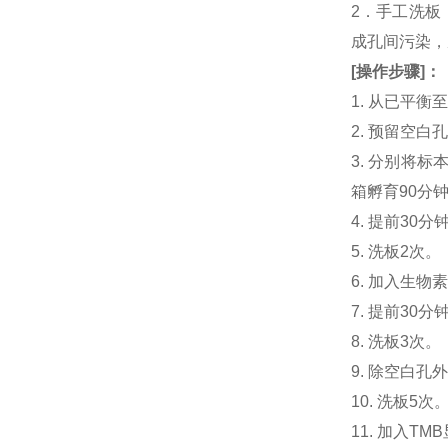
2．手工洗板
成孔间污染，
[
操作步骤
]
：
1. 从已平
2. 预留空
3. 分别将标本
箱孵育90分
4. 提前30分钟
5. 洗板2次。
6. 加入生物素化
7. 提前3
8. 洗板3次。
9. 除空白孔
10. 洗板5次
11. 加入