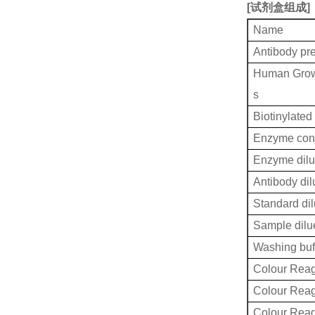
[
试剂盒组成
]
Name
Antibody pr
Human Growt
s
Biotinylated
Enzyme conj
Enzyme dilu
Antibody dil
Standard dil
Sample dilu
Washing buf
Colour Reag
Colour Rea
Colour Rea