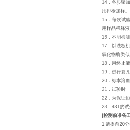
14．各步骤
用排枪加样。
15．每次试
用样品稀释液
16．不能检
17．以洗板
氧化物酶类似
18．用终止
19．进行复
20．标本溶
21．试验时
22．为保证
23．48T的
[
检测前准备
1.请提前2