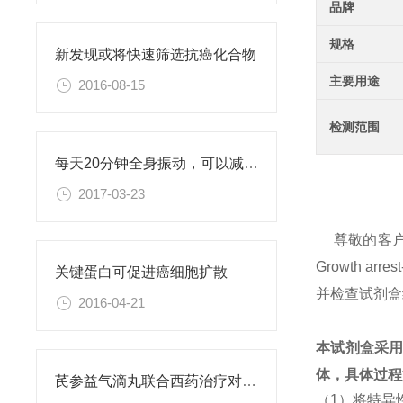
品牌
规格
新发现或将快速筛选抗癌化合物
主要用途
2016-08-15
检测范围
每天20分钟全身振动，可以减肥、对抗糖尿病
2017-03-23
尊敬的客
Growth 
关键蛋白可促进癌细胞扩散
并检查试剂盒
2016-04-21
本试剂盒采
体，具体过程
芪参益气滴丸联合西药治疗对稳定型心绞痛患者血清抵抗素水平的影响
（1）将特异