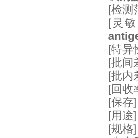
[检测
[灵敏
antig
[特
[批间差
[批内
[回收率
[保存
[用
[规格]