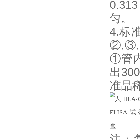
0.3
匀。
4.
②,③
①管
出3
准品
注：