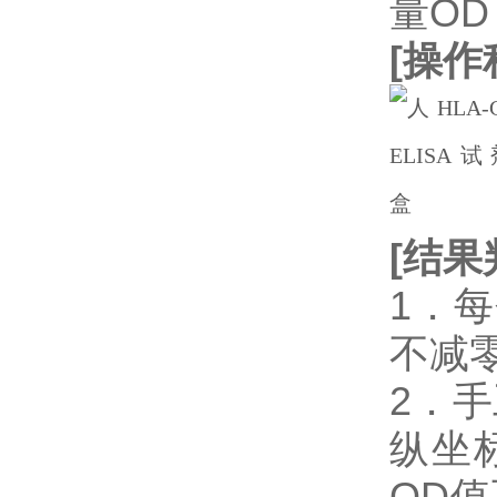
量OD
[
操作
[
结果
1．
不减
2．
纵坐
OD