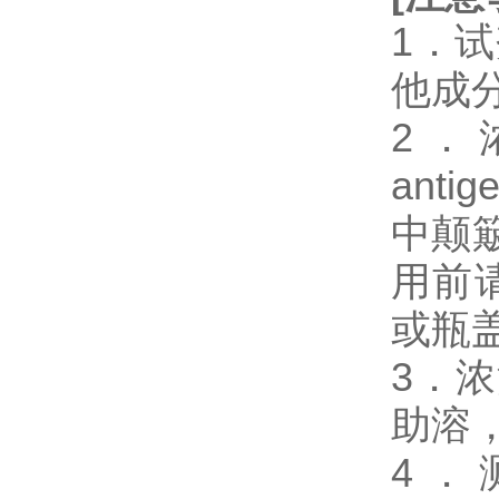
1．
他成
2．浓缩
ant
中颠
用前
或瓶
3．
助溶
4．测试