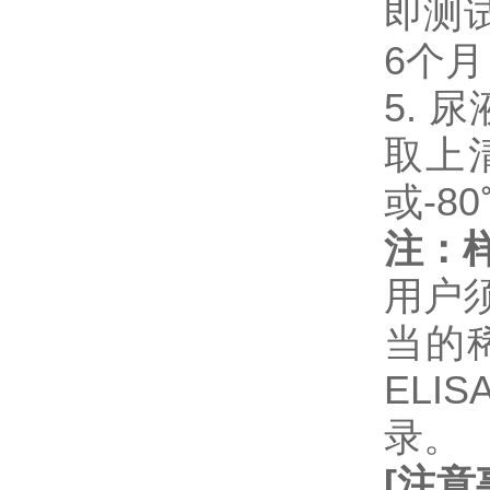
即测试
6个
5. 
取上
或-8
注：
用户
当的
EL
录。
[
注意