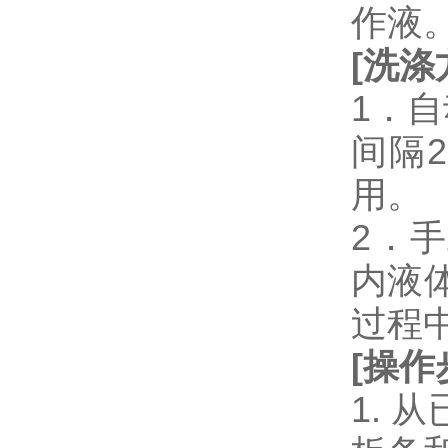
作液
[
洗涤
1．
间隔
用。
2．
内液
过程
[
操作
1.