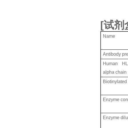
[
试剂
Name
Antibody pr
Human HLA c
alpha chain
Biotinylated
Enzyme conj
Enzyme dilu