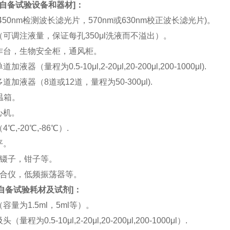
自备试验设备和器材
]：
(450nm检测波长滤光片，570nm或630nm校正波长滤光片)。
机（可调注液量，保证每孔350μl洗液而不溢出）。
工作台，生物安全柜，通风柜。
加液器（量程为0.5-10μl,2-20μl,20-200μl,200-1000μl).
多道加液器（8道或12道，量程为50-300μl).
恒温箱。
离心机。
4℃,-20℃,-86℃）.
平。
刀，镊子，钳子等。
涡混合仪，低频振荡器等。
自备试验耗材及试剂
]：
（容量为1.5ml，5ml等）。
（量程为0.5-10μl,2-20μl,20-200μl,200-1000μl）.