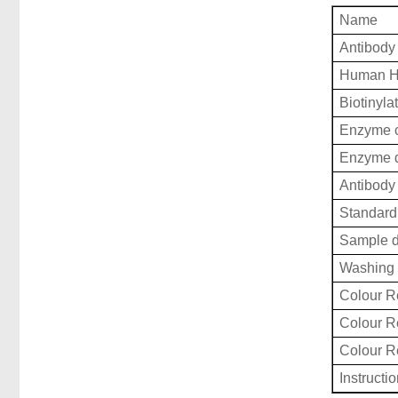
Name
Antibody
Human H
Biotinyla
Enzyme c
Enzyme d
Antibody 
Standard 
Sample d
Washing 
Colour R
Colour 
Colour 
Instructi