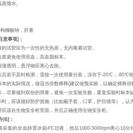
水或蒸馏水。
。
。
TA，枸橼酸钠，肝素
注意事项
]：
血液的试管应为一次性的无热原，无内毒素试管。
和血浆避免使用溶血，高血脂标本。
应清澈透明，悬浮物应离心去除。
收集后若不及时检测，需按一次使用量分装，冻存于-20℃，-80
据标本的实际情况，做适当倍数稀释(建议做预实验，以确定稀释倍
集标本，尽量做到双份的用量，避免一次实验失败，重复实验时标本
集标本时，应该做好防护措施（比如戴手套，口罩，护目镜等），
处理应该在生物安全柜里面，并且正确使用生物安全柜。
办法
]：
：将采集的全血静置冰箱4℃过夜，然后1000-3000rpm离心1