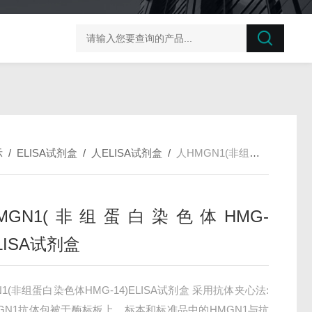
榛子东部枯萎病菌探针法qPCR试剂盒不含内参
剪股颖
示
/
ELISA试剂盒
/
人ELISA试剂盒
/
人HMGN1(非组蛋白染色体HMG-14)ELISA试剂盒
MGN1(非组蛋白染色体HMG-
ELISA试剂盒
1(非组蛋白染色体HMG-14)ELISA试剂盒 采用抗体夹心法:
GN1抗体包被于酶标板上，标本和标准品中的HMGN1与抗