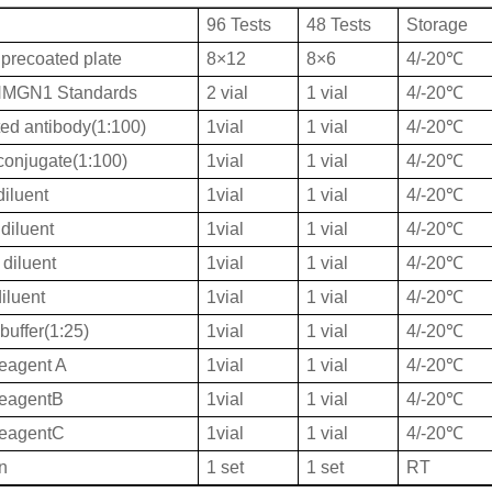
96 Tests
48 Tests
Storage
 precoated plate
8×12
8×6
4/-20℃
MGN1 Standards
2 vial
1 vial
4/-20℃
ted antibody(1:100)
1vial
1 vial
4/-20℃
onjugate(1:100)
1vial
1 vial
4/-20℃
iluent
1vial
1 vial
4/-20℃
diluent
1vial
1 vial
4/-20℃
diluent
1vial
1 vial
4/-20℃
iluent
1vial
1 vial
4/-20℃
buffer(1:25)
1vial
1 vial
4/-20℃
eagent A
1vial
1 vial
4/-20℃
ReagentB
1vial
1 vial
4/-20℃
ReagentC
1vial
1 vial
4/-20℃
on
1 set
1 set
RT