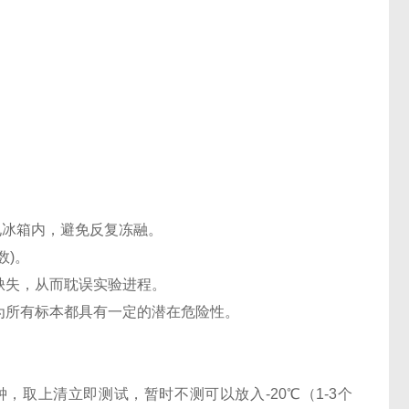
℃电冰箱内，避免反复冻融。
数)。
缺失，从而耽误实验进程。
认为所有标本都具有一定的潜在危险性。
0分钟，取上清立即测试，暂时不测可以放入-20℃（1-3个