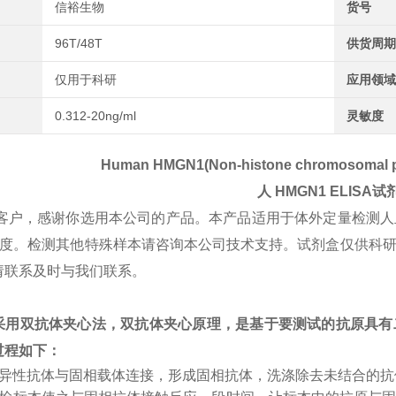
信裕生物
货号
96T/48T
供货周期
仅用于科研
应用领域
0.312-20ng/ml
灵敏度
Human HMGN1(Non-histone chromosomal pr
人
HMGN1
ELISA试
客户，感谢你选用本公司的产品。本产品适用于体外定量检测人
1浓度。检测其他特殊样本请咨询本公司技术支持。试剂盒仅供科
请联系及时与我们联系。
采用双抗体夹心法，双抗体夹心原理，是基于要测试的抗原具有
过程如下：
特异性抗体与固相载体连接，形成固相抗体，洗涤除去未结合的