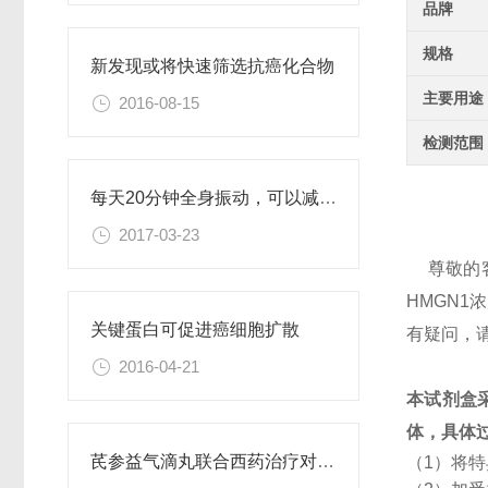
品牌
规格
新发现或将快速筛选抗癌化合物
主要用途
2016-08-15
检测范围
每天20分钟全身振动，可以减肥、对抗糖尿病
2017-03-23
尊敬的
HMGN
关键蛋白可促进癌细胞扩散
有疑问，
2016-04-21
本试剂盒
体，具体
芪参益气滴丸联合西药治疗对稳定型心绞痛患者血清抵抗素水平的影响
（1）将