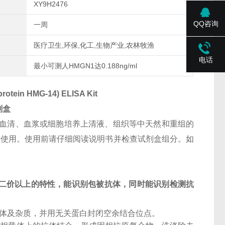
XY9H2476
QQ咨询
一周
医疗卫生,环保,化工,生物产业,农林牧渔
电话
最小可测人HMGN1达0.188ng/ml
otein HMG-14) ELISA Kit
剂盒
血清、血浆或细胞培养上清液、组织等中天然和重组的
研使用。使用前请仔细阅读说明书并检查试剂盒组分。如
二价以上的特性，能识别包被抗体，同时能识别检测抗
抗体及杂质，并用无关蛋白封闭空余结合位点。