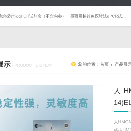
盾蚧探针法qPCR试剂盒（不含内参）
墨西哥棉铃象探针法qPCR试剂盒（不含内参）
展示
您的位置：
首页
/
产品展
/ PRODUCT DISPLAY
人H
14)
人HMGN
将抗HM