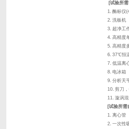
[
试验所需
1. 酶标仪
2. 洗板
3. 超净
4. 高精度单道
5. 高精度
6. 37℃
7. 低温
8. 电冰箱（
9. 分析天
10. 剪
11. 漩
[
试验所需
1. 离心管
2. 一次性吸头