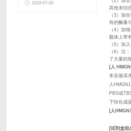
（2）加
2018-07-05
其他未结
（3）加
有的酶量
（4）加
载体上带
（5）加
（6）注
了大量的
[
人
HMGN
本实验采用
人HMGN
PBS或T
下转化成
[
人
HMGN
[
试剂盒组