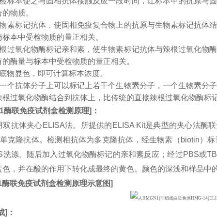
受检标本使之与固相抗体接触反应一段时间，让标本中的抗原与
合的物质。
生物素标记抗体，使固相免疫复合物上的抗原与生物素标记抗体
与标本中受检物质的量正相关。
辣根过氧化物酶标记亲和素，使生物素标记抗体与辣根过氧化物
有的酶量与标本中受检物质的量正相关。
入底物显色，即可计算标本浓度。
：一个抗体分子上可以标记上若干个生物素分子，一个生物素分
辣根过氧化物酶结合到抗体上，比传统的直接辣根过氧化物酶标
1
酶联免疫试剂盒检测原理
]
：
双抗体夹心ELISA法。所提供的ELISA Kit是典型的夹心法
1单克隆抗体。检测相抗体为多克隆抗体，经生物素（biotin
BS洗涤。随后加入过氧化物酶标记的亲和素反应；经过PBS或T
蓝色，并在酸的作用下转化成最终的黄色。颜色的深浅和样品中
1
酶联免疫试剂盒检测原理示意图
]
成
]：