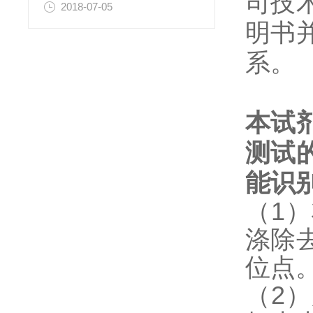
司技
2018-07-05
明书
系。
本试
测试
能识
（1
涤除
位点
（2