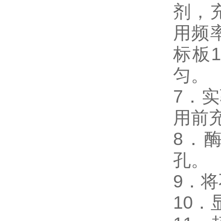
剂，
用频
标板
匀。
7．
用前
8．
孔。
9．
10