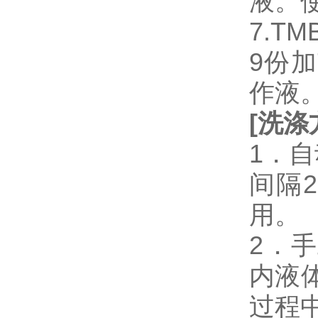
液。
7.T
9份加
作液
[
洗涤
1．
间隔
用。
2．
内液
过程