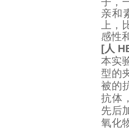
子，
亲和
上，
感性
[
人
H
本实验
型的
被的
抗体
先后
氧化