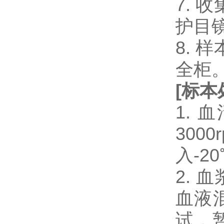
7.
护目
8.
全柜
[
标本
1.
300
入-2
2.
血液混
试，暂