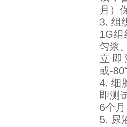
月）
3. 
1G
匀浆。
立即
或-8
4. 
即测试
6个
5. 