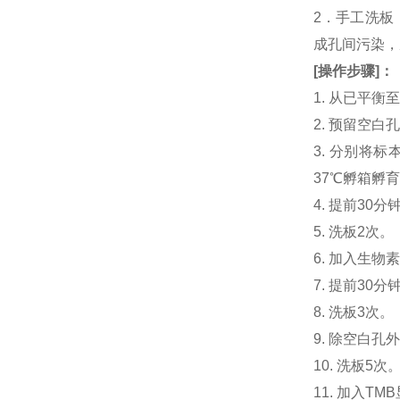
2．手工洗板
成孔间污染，
[
操作步骤
]
：
1. 从已平
2. 预留空
3. 分别将标本
37℃孵箱孵育
4. 提前30分钟
5. 洗板2次。
6. 加入生物素化
7. 提前3
8. 洗板3次。
9. 除空白孔
10. 洗板5次
11. 加入