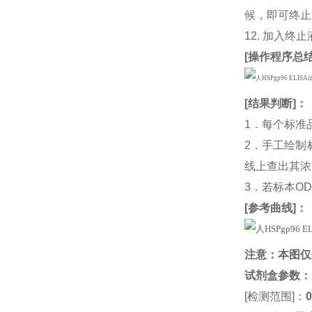
候，即可终止
12. 加入终
[
操作程序总
[
结果判断
]：
1．每个标准
2．手工绘制
线上查出其浓度
3．若标本O
[
参考曲线
]：
注意：本图仅
试剂盒参数
：
[检测范围]：
0