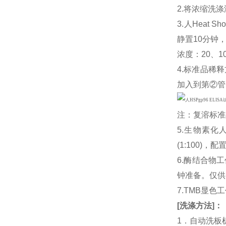
2.将浓缩洗涤
3.人Heat Sh
静置10分钟
浓度：20、10
4.标准品稀释
加入到第②管
注：复溶标准
5.生物素化人
(1:100
6.酶结合物
钟准备。仅供
7.TMB显色
[
洗涤方法
]
：
1．自动洗板