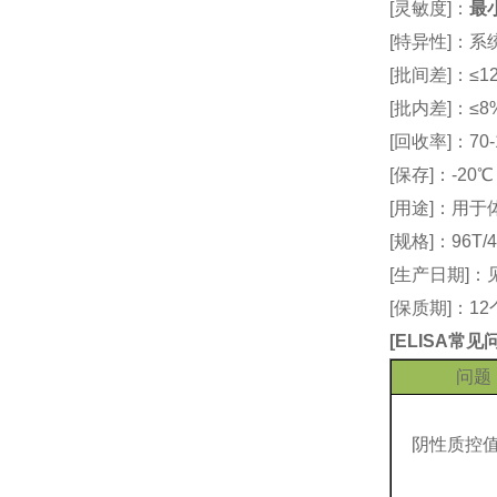
[灵敏度]：
最小
[特异性]：
[批间差]：≤12
[批内差]：≤8
[回收率]：70-
[保存]：-20
[用途]：用
[规格]：96T/4
[生产日期]
[保质期]：1
[
ELISA常
问题
阴性质控