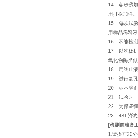
14．各步骤
用排枪加样。
15．每次试
用样品稀释液
16．不能检
17．以洗板
氧化物酶类似
18．用终止
19．进行复
20．标本溶
21．试验时
22．为保证
23．48T的
[
检测前准备
1.请提前2