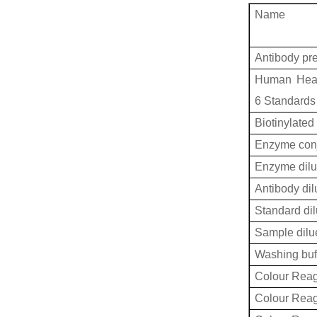
Name
Antibody pr
Human Heat
6 Standards
Biotinylated
Enzyme conj
Enzyme dilu
Antibody dil
Standard dil
Sample dilu
Washing buf
Colour Reag
Colour Rea