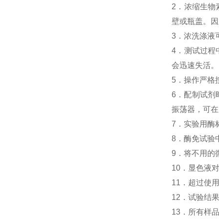
2．浓缩生物素
壁或瓶盖。因
3．浓洗涤液
4．测试过程中
会迅速失活。
5．操作严格
6．配制试剂
振荡器，可在
7．实验用酶
8．酶免试验中人H
9．将不用的
10．显色液
11．超过使
12．试验结
13．所有样