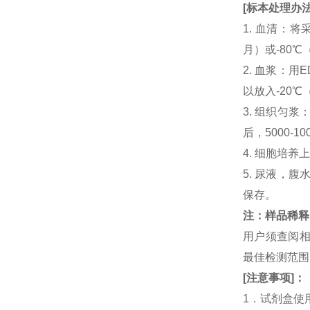
[
标本处理办
1. 血清：将
月）或-80℃
2. 血浆：用
以放入-20℃
3. 组织匀
后，5000-
4. 细胞培养
5. 尿液，腹
保存。
注：样品稀释
用户须查阅相
最佳检测范
[
注意事项
]
：
1．试剂盒使