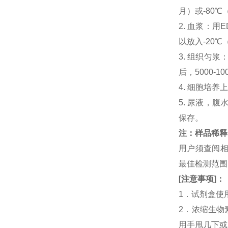
月）或-80℃
2. 血浆：用
以放入-20℃
3. 组织匀
后，5000-
4. 细胞培养
5. 尿液，腹
保存。
注：样品稀释
用户须查阅相
最佳检测范
[
注意事项
]
：
1．试剂盒使
2．浓缩生物
用手甩几下或