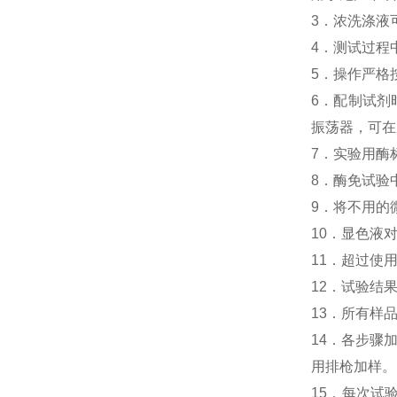
3．浓洗涤液
4．测试过程
5．操作严格
6．配制试剂
振荡器，可在
7．实验用酶
8．酶免试验中
9．将不用的
10．显色液
11．超过使
12．试验结
13．所有样
14．各步骤
用排枪加样。
15．每次试