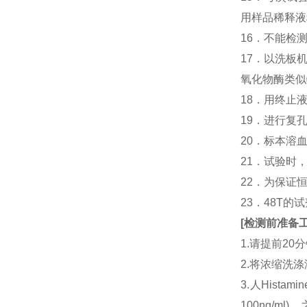
用样品稀释液
16．不能检
17．以洗板
氧化物酶类似
18．用终止
19．进行复
20．标本溶
21．试验时
22．为保证
23．48T的
[
检测前准备
1.请提前2
2.将浓缩洗涤
3.人Hist
100ng/m