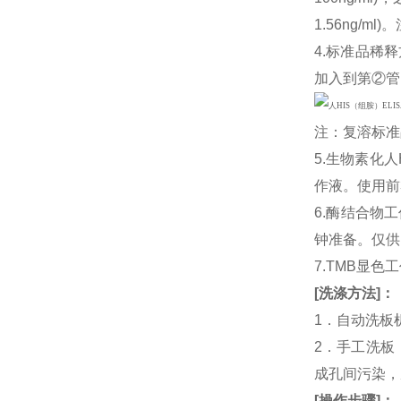
1.56ng/
4.标准品稀释
加入到第②管
注：复溶标准
5.生物素化人
作液。使用前
6.酶结合物
钟准备。仅供
7.TMB显色
[
洗涤方法
]
：
1．自动洗板
2．手工洗板
成孔间污染，
[
操作步骤
]
：