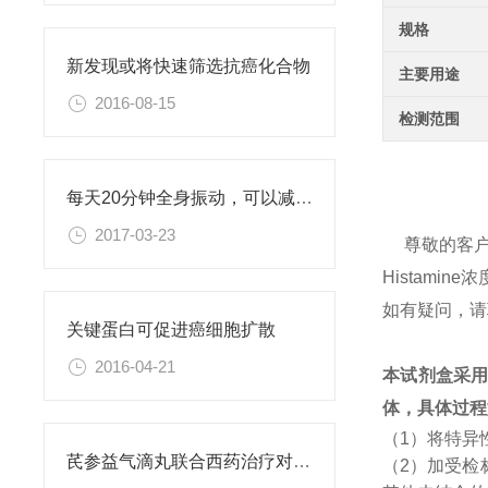
规格
新发现或将快速筛选抗癌化合物
主要用途
2016-08-15
检测范围
每天20分钟全身振动，可以减肥、对抗糖尿病
2017-03-23
尊敬的客
Histam
如有疑问，请
关键蛋白可促进癌细胞扩散
2016-04-21
本试剂盒采
体，具体过程
（1）将特异
芪参益气滴丸联合西药治疗对稳定型心绞痛患者血清抵抗素水平的影响
（2）加受检