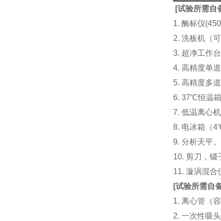
[
试验所需自
1. 酶标仪(
2. 洗板机（
3. 超净工
4. 高精度单道加液
5. 高精度多道
6. 37℃恒温
7. 低温离心
8. 电冰箱（4℃
9. 分析天平
10. 剪刀，
11. 漩涡
[
试验所需自
1. 离心管（容
2. 一次性吸头（量