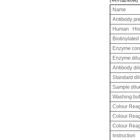
Name
Antibody pr
Human Hist
Biotinylated
Enzyme conj
Enzyme dilu
Antibody dil
Standard dil
Sample dilu
Washing buf
Colour Reag
Colour Rea
Colour Rea
Instruction