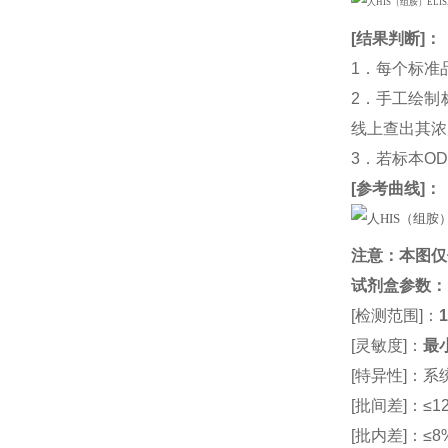
[
结果判断
]：
1．每个标准
2．手工绘制
线上查出其浓度
3．若标本O
[
参考曲线
]：
注意：本图仅
试剂盒参数
：
[检测范围]：
1
[灵敏度]：
最小
[特异性]：
[批间差]：≤12
[批内差]：≤8