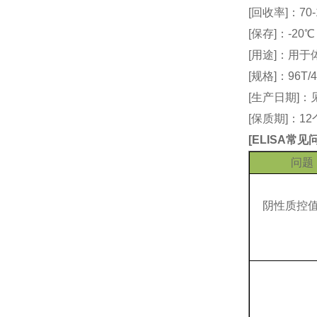
[回收率]：70-
[保存]：-20
[用途]：用
[规格]：96T/4
[生产日期]
[保质期]：1
[
ELISA常
问题
阴性质控