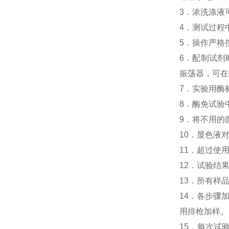
3．浓洗涤液
4．测试过程
5．操作严格
6．配制试剂
振荡器，可在
7．实验用酶
8．酶免试验中
9．将不用的
10．显色液
11．超过使
12．试验结
13．所有样
14．各步骤
用排枪加样。
15．每次试