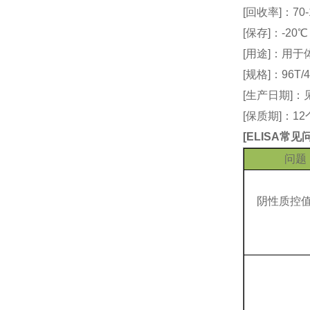
[回收率]：70-
[保存]：-20
[用途]：用
[规格]：96T/4
[生产日期]
[保质期]：1
[
ELISA常
问题
阴性质控