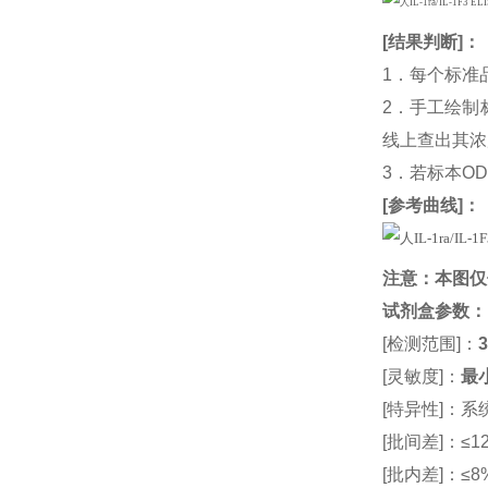
[
结果判断
]：
1．每个标准
2．手工绘制
线上查出其浓度
3．若标本O
[
参考曲线
]：
注意：本图仅
试剂盒参数
：
[检测范围]：
3
[灵敏度]：
最小
[特异性]：
[批间差]：≤12
[批内差]：≤8