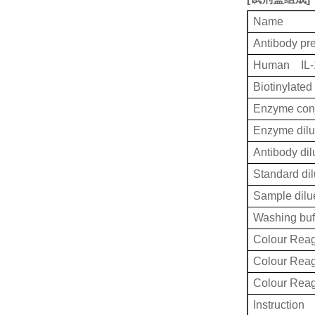
Name
Antibody pr
Human IL-1
Biotinylated
Enzyme conj
Enzyme dilu
Antibody dil
Standard dil
Sample dilu
Washing buf
Colour Reag
Colour Rea
Colour Rea
Instruction