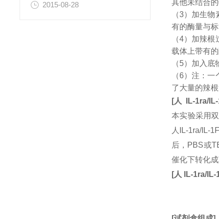
其他未结合的
2015-08-28
（3）加生物
有的酶量与标
（4）加辣根
载体上带有的
（5）加入底
（6）注：一
了大量的辣根
[
人
IL-1ra/IL
本实验采用双
人IL-1ra
后，PBS或
催化下转化成
[
人
IL-1ra/IL-
[
试剂盒组成
]