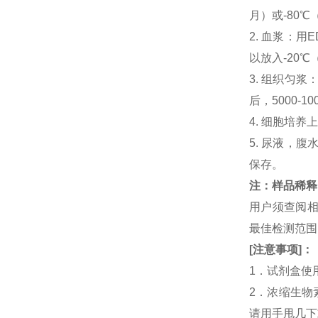
月）或-80℃
2. 血浆：用
以放入-20℃
3. 组织匀
后，5000-
4. 细胞培养
5. 尿液，腹
保存。
注：样品稀释
用户须查阅相
最佳检测范
[
注意事项
]
：
1．试剂盒使
2．浓缩生物
请用手甩几下