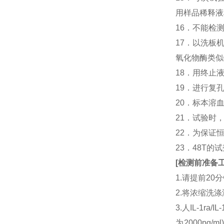
用样品稀释液
16．不能检
17．以洗板
氧化物酶类似
18．用终止
19．进行复
20．标本溶
21．试验时
22．为保证
23．48T的
[
检测前准备
1.请提前2
2.将浓缩洗涤
3.人IL-1r
为2000pg