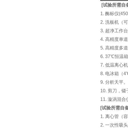
[
试验所需自
1. 酶标仪(
2. 洗板机（
3. 超净工
4. 高精度单道加液
5. 高精度多道
6. 37℃恒温
7. 低温离心
8. 电冰箱（4℃
9. 分析天平
10. 剪刀，
11. 漩涡
[
试验所需自
1. 离心管（容
2. 一次性吸头（量