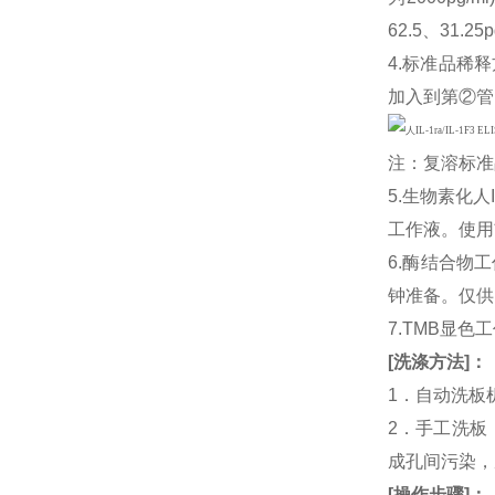
62.5、31
4.标准品稀释
加入到第②管
注：复溶标准
5.生物素化人
工作液。使用
6.酶结合物
钟准备。仅供
7.TMB显色
[
洗涤方法
]
：
1．自动洗板
2．手工洗板
成孔间污染，
[
操作步骤
]
：