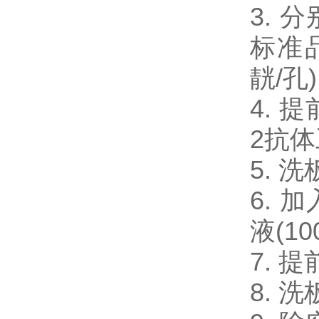
3. 分
标准品
靗/孔
4. 提
2抗
5. 
6. 加
液(1
7. 
8. 