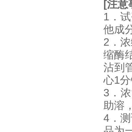
[
注意
1．
他成
2．浓缩
缩酶
沾到
心1
3．
助溶
4．测试
品为