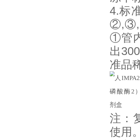
4.
②,③
①管
出3
准品
注：
使用