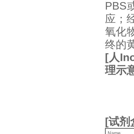
PB
应；经
氧化
终的
[
人
In
理示
[
试剂
Name