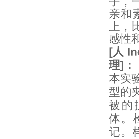
子，
亲和
上，
感性
[
人
In
理
]
：
本实验
型的
被的抗
体。
记。