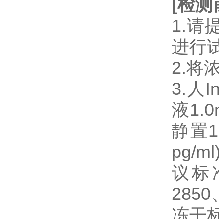
[
检测
1.
进行
2.将
3.人I
液1.0
静置
pg/
议标准
2850
冻干