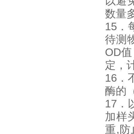
以避
数量
15
待测
OD
定，
16．
酶的
17．
加样
重,