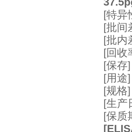
37.5p
[特
[批间差
[批内
[回收率
[保存
[用
[规格]
[生
[保质
[
EL