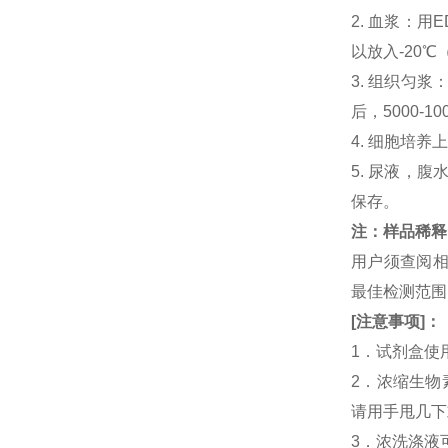
2. 血浆：用
以放入-20℃
3. 组织匀
后，5000-
4. 细胞培养
5. 尿液，腹
保存。
注：样品稀释
用户须查阅相
最佳检测范
[
注意事项
]
：
1．试剂盒使
2．浓缩生物
请用手甩几下
3．浓洗涤液