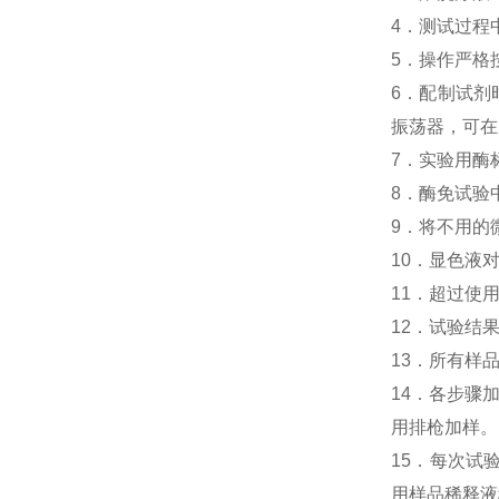
4．测试过程
5．操作严格
6．配制试剂
振荡器，可在
7．实验用酶
8．酶免试验中
9．将不用的
10．显色液
11．超过使
12．试验结
13．所有样
14．各步骤
用排枪加样。
15．每次试
用样品稀释液