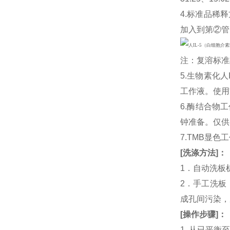
4.标准品稀释
加入到第②管
注：复溶标准
5.生物素化人
工作液。使用
6.酶结合物
钟准备。仅供
7.TMB显色
[
洗涤方法
]
：
1．自动洗板
2．手工洗板
成孔间污染，
[
操作步骤
]
：
1. 从已平