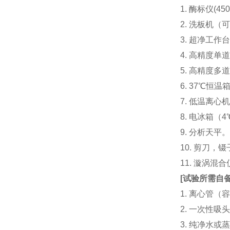
1. 酶标仪(
2. 洗板机（
3. 超净工
4. 高精度单道加液
5. 高精度多道
6. 37℃恒温
7. 低温离心
8. 电冰箱（4℃
9. 分析天平
10. 剪刀，
11. 漩涡
[
试验所需自
1. 离心管（容
2. 一次性吸头（量
3. 纯净水或