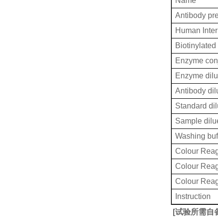
Name
Antibody pr
Human Inter
Biotinylated
Enzyme conj
Enzyme dilu
Antibody dil
Standard dil
Sample dilu
Washing buf
Colour Reag
Colour Rea
Colour Rea
Instruction
[
试验所需自