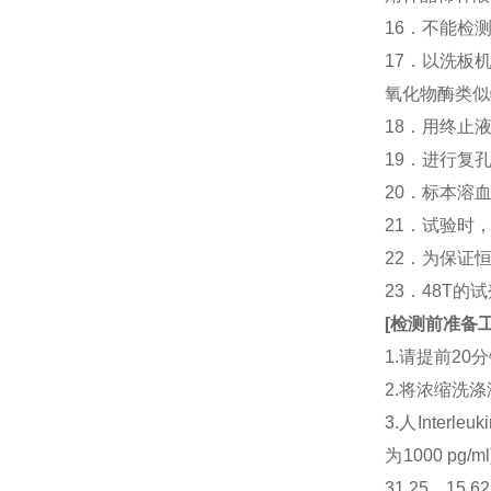
16．不能检
17．以洗板
氧化物酶类似
18．用终止
19．进行复
20．标本溶
21．试验时
22．为保证
23．48T的
[
检测前准备
1.请提前2
2.将浓缩洗涤
3.人Inter
为1000 p
31.25、1