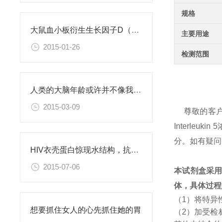
规格
大鼠血小板衍生生长因子D（PDGFD）ELISA试剂盒
主要用途
2015-01-26
检测范围
人类的大脑年龄或许并不像我们此前认为的那样
2015-03-09
尊敬的客
Interl
分。如有疑问
HIV衣壳蛋白惊现水结构，抗艾药物新思路
2015-07-06
本试剂盒采
体，具体过程
（1）将特异
想要抓住女人的心先抓住她的胃
（2）加受检