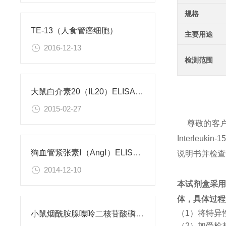
规格
TE-13（人食管癌细胞）
主要用途
2016-12-13
检测范围
大鼠白介素20（IL20）ELISA试剂盒
2015-02-27
尊敬的客
Interleu
狗血管紧张素Ⅰ（AngⅠ）ELISA试剂盒
说明书并检查
2014-12-10
本试剂盒采
体，具体过程
（1）将特异
小鼠烟酰胺腺嘌呤二核苷酸磷酸（NADPH）检测试剂盒
（2）加受检