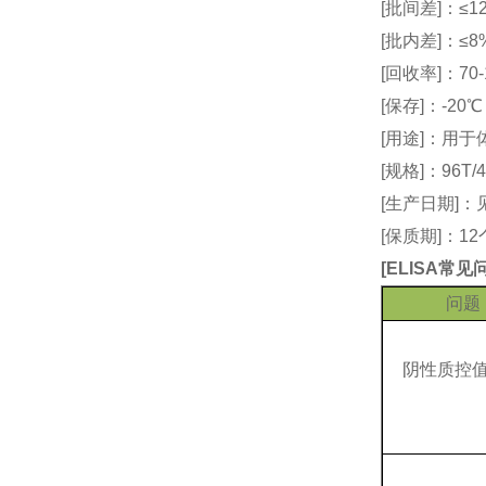
[批间差]：≤12
[批内差]：≤8
[回收率]：70-
[保存]：-20
[用途]：用
[规格]：96T/4
[生产日期]
[保质期]：1
[
ELISA常
问题
阴性质控