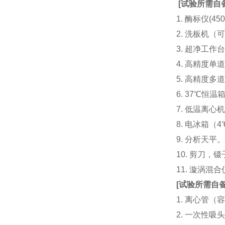
[
试验所需自
1. 酶标仪(
2. 洗板机（
3. 超净工
4. 高精度单道加液
5. 高精度多道
6. 37℃恒温
7. 低温离心
8. 电冰箱（4℃
9. 分析天平
10. 剪刀，
11. 漩涡
[
试验所需自
1. 离心管（容
2. 一次性吸头（量