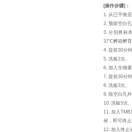
[
操作步骤
]
：
1. 从已平
2. 预留空
3. 分别将标本或
37℃孵箱孵育
4. 提前30分钟制
5. 洗板2次。
6. 加入生物素化
7. 提前3
8. 洗板3次。
9. 除空白孔
10. 洗板5次
11. 加入
候，即可终止
12. 加入终