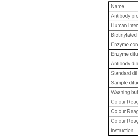
Name
Antibody pr
Human Inter
Biotinylated
Enzyme conj
Enzyme dilu
Antibody dil
Standard dil
Sample dilu
Washing buf
Colour Reag
Colour Rea
Colour Rea
Instruction