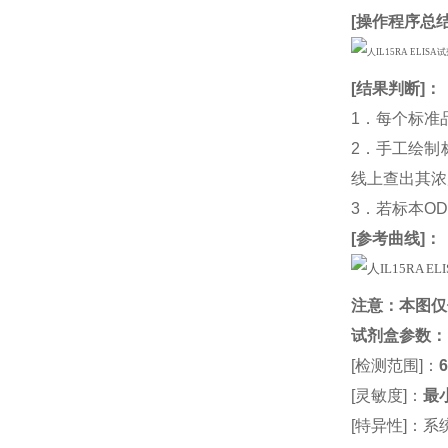
[
操作程序总
[
结果判断
]：
1．每个标准
2．手工绘制
线上查出其浓度
3．若标本O
[
参考曲线
]：
注意：本图仅
试剂盒参数
：
[检测范围]：
6
[灵敏度]：
最小
[特异性]：