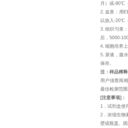
月）或-80℃
2. 血浆：用
以放入-20℃
3. 组织匀
后，5000-
4. 细胞培养
5. 尿液，腹
保存。
注：样品稀释
用户须查阅相
最佳检测范
[
注意事项
]
：
1．试剂盒使
2．浓缩生物素化
壁或瓶盖。因