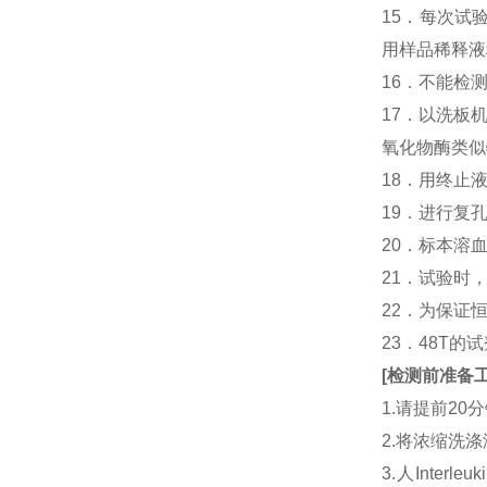
15．每次试
用样品稀释液
16．不能检
17．以洗板
氧化物酶类似
18．用终止
19．进行复
20．标本溶
21．试验时
22．为保证
23．48T的
[
检测前准备
1.请提前2
2.将浓缩洗涤
3.人Interle