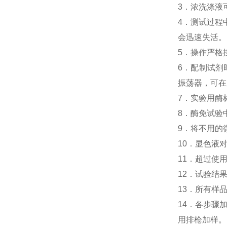
3．浓洗涤液
4．测试过程中，
会迅速失活。
5．操作严格
6．配制试剂
振荡器，可在
7．实验用酶
8．酶免试验中人I
9．将不用的
10．显色液
11．超过使
12．试验结
13．所有样
14．各步骤
用排枪加样。