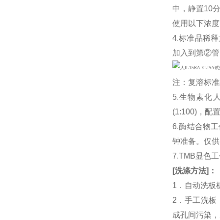
中，静置10
使用以下浓度：2
4.标准品稀释
加入到第②管
注：复溶标准
5.生物素化人I
(1:100
6.酶结合物
钟准备。仅供
7.TMB显色
[
洗涤方法
]
：
1．自动洗板
2．手工洗板
成孔间污染，