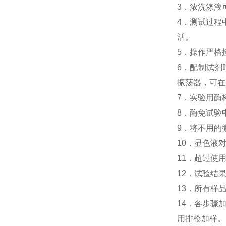
3．浓洗涤液
4．测试过程中
活。
5．操作严格
6．配制试剂
振荡器，可在
7．实验用酶
8．酶免试验中人
9．将不用的
10．显色液
11．超过使
12．试验结
13．所有样
14．各步骤
用排枪加样。