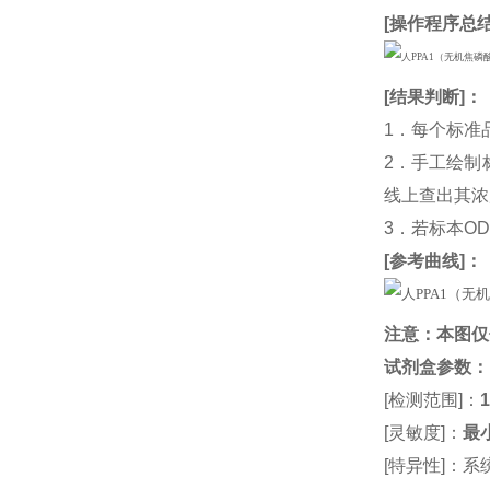
[
操作程序总
[
结果判断
]：
1．每个标准
2．手工绘制
线上查出其浓度
3．若标本O
[
参考曲线
]：
注意：本图仅
试剂盒参数
：
[检测范围]：
1
[灵敏度]：
最小
[特异性]：