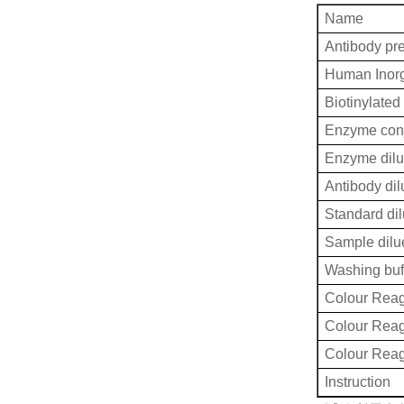
Name
Antibody pr
Human Inorg
Biotinylated
Enzyme conj
Enzyme dilu
Antibody dil
Standard dil
Sample dilu
Washing buf
Colour Reag
Colour Rea
Colour Rea
Instruction