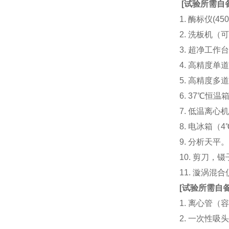
[
试验所需自
1. 酶标仪(
2. 洗板机（
3. 超净工
4. 高精度单道加液
5. 高精度多道
6. 37℃恒温
7. 低温离心
8. 电冰箱（4℃
9. 分析天平
10. 剪刀，
11. 漩涡
[
试验所需自
1. 离心管（容
2. 一次性吸头（量