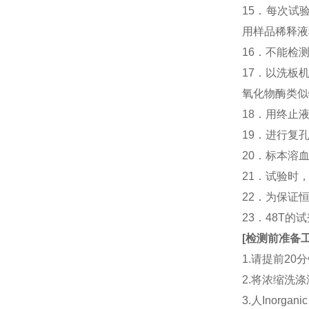
15．每次试
用样品稀释液
16．不能检
17．以洗板
氧化物酶类似
18．用终止
19．进行复
20．标本溶
21．试验时
22．为保证
23．48T的
[
检测前准备
1.请提前2
2.将浓缩洗涤
3.人Inorga