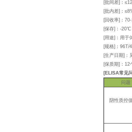
[批间差]：≤12
[批内差]：≤8
[回收率]：70-
[保存]：-20
[用途]：用
[规格]：96T/4
[生产日期]
[保质期]：1
[
ELISA常
问题
阴性质控