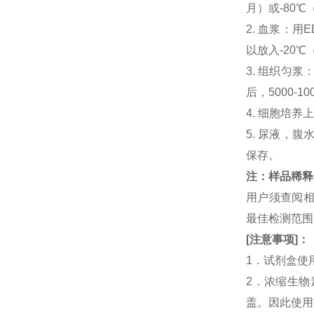
月）或-80℃
2. 血浆：用
以放入-20℃
3. 组织匀
后，5000-
4. 细胞培养
5. 尿液，腹
保存。
注：样品稀释
用户须查阅相
最佳检测范
[
注意事项
]
：
1．试剂盒使
2．浓缩生物素
盖。因此使用