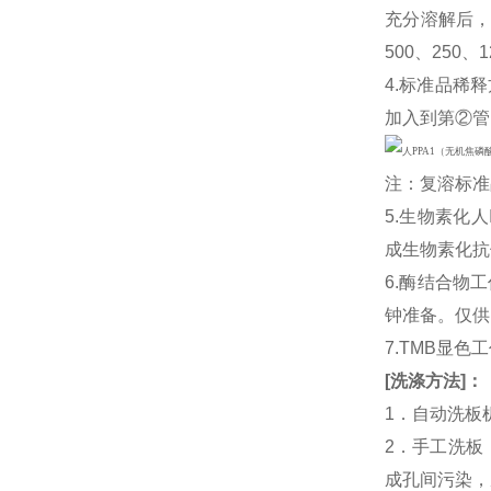
充分溶解后，
500、250、
4.标准品稀释
加入到第②管
注：复溶标准
5.生物素化人
成生物素化抗
6.酶结合物
钟准备。仅供
7.TMB显色
[
洗涤方法
]
：
1．自动洗板
2．手工洗板
成孔间污染，