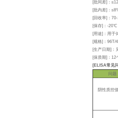
[批间差]：≤12
[批内差]：≤8
[回收率]：70-
[保存]：-20
[用途]：用
[规格]：96T/4
[生产日期]
[保质期]：1
[
ELISA常
问题
阴性质控