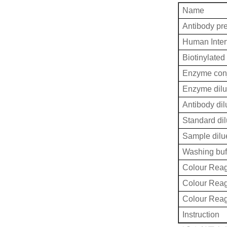
Name
Antibody pr
Human Inter
Biotinylated
Enzyme conj
Enzyme dilu
Antibody dil
Standard dil
Sample dilu
Washing buf
Colour Reag
Colour Rea
Colour Rea
Instruction