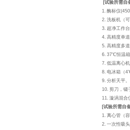
[
试验所需自
1. 酶标仪(
2. 洗板机（
3. 超净工
4. 高精度单道加液
5. 高精度多道
6. 37℃恒温
7. 低温离心
8. 电冰箱（4℃
9. 分析天平
10. 剪刀，
11. 漩涡
[
试验所需自
1. 离心管（容
2. 一次性吸头（量