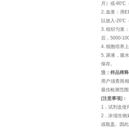
月）或-80℃
2. 血浆：用
以放入-20℃
3. 组织匀
后，5000-
4. 细胞培养
5. 尿液，腹
保存。
注：样品稀释
用户须查阅相
最佳检测范
[
注意事项
]
：
1．试剂盒使
2．浓缩生物素
或瓶盖。因此