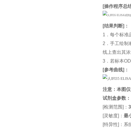
[
操作程序总
[
结果判断
]：
1．每个标准
2．手工绘制
线上查出其浓度
3．若标本O
[
参考曲线
]：
注意：本图仅
试剂盒参数
：
[检测范围]：
3
[灵敏度]：
最小
[特异性]：