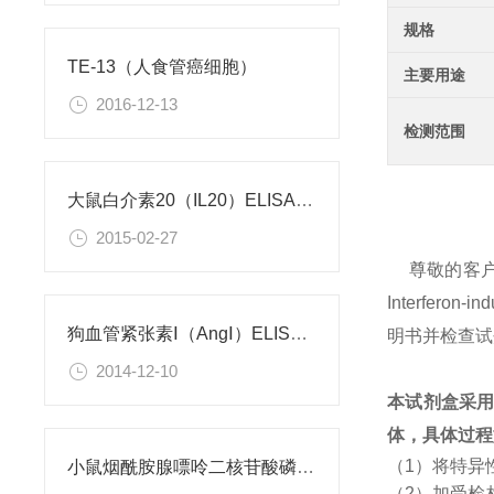
规格
TE-13（人食管癌细胞）
主要用途
2016-12-13
检测范围
大鼠白介素20（IL20）ELISA试剂盒
2015-02-27
尊敬的客
Interfe
狗血管紧张素Ⅰ（AngⅠ）ELISA试剂盒
明书并检查试
2014-12-10
本试剂盒采
体，具体过程
（1）将特异
小鼠烟酰胺腺嘌呤二核苷酸磷酸（NADPH）检测试剂盒
（2）加受检