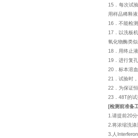
15．每次试
用样品稀释液
16．不能检
17．以洗板
氧化物酶类似
18．用终止
19．进行复
20．标本溶
21．试验时
22．为保证
23．48T的
[
检测前准备
1.请提前2
2.将浓缩洗涤
3.人Interfe