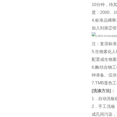
10分钟，待
度：2000、1
4.标准品稀释
加入到第②管
注：复溶标准
5.生物素化人I
配置成生物素
6.酶结合物
钟准备。仅供
7.TMB显色
[
洗涤方法
]
：
1．自动洗板
2．手工洗板
成孔间污染，