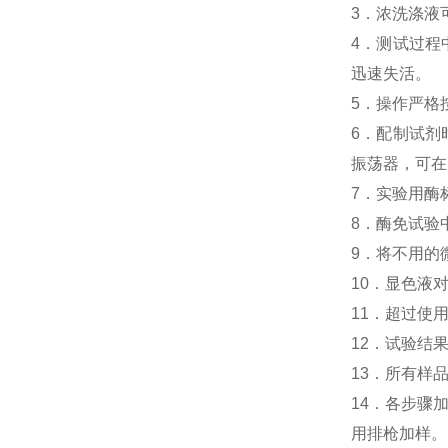
3．浓洗涤液
4．测试过程中
迅速失活。
5．操作严格
6．配制试剂
振荡器，可在
7．实验用酶
8．酶免试验中人I
9．将不用的
10．显色液
11．超过使
12．试验结
13．所有样
14．各步骤
用排枪加样。