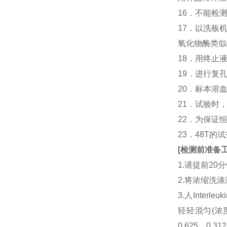
16．不能检
17．以洗板
氧化物酶类似
18．用终止
19．进行复
20．标本溶
21．试验时
22．为保证
23．48T的
[
检测前准备
1.请提前2
2.将浓缩洗涤
3.人Inter
轻轻混匀(浓
0.625、0.