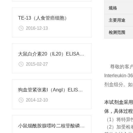
规格
TE-13（人食管癌细胞）
主要用途
2016-12-13
检测范围
大鼠白介素20（IL20）ELISA试剂盒
2015-02-27
尊敬的客
Interle
剂盒组分。如
狗血管紧张素Ⅰ（AngⅠ）ELISA试剂盒
2014-12-10
本试剂盒采
体，具体过程
（1）将特异
小鼠烟酰胺腺嘌呤二核苷酸磷酸（NADPH）检测试剂盒
（2）加受检