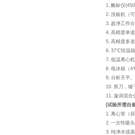
1. 酶标仪(
2. 洗板机（
3. 超净工
4. 高精度单道加液
5. 高精度多道
6. 37℃恒温
7. 低温离心
8. 电冰箱（4℃
9. 分析天平
10. 剪刀，
11. 漩涡
[
试验所需自
1. 离心管（容
2. 一次性吸头（量
3. 纯净水或