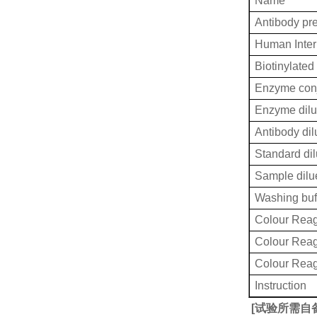
Name
Antibody pr
Human Inter
Biotinylated
Enzyme conj
Enzyme dilu
Antibody dil
Standard dil
Sample dilu
Washing buf
Colour Reag
Colour Rea
Colour Rea
Instruction
[
试验所需自