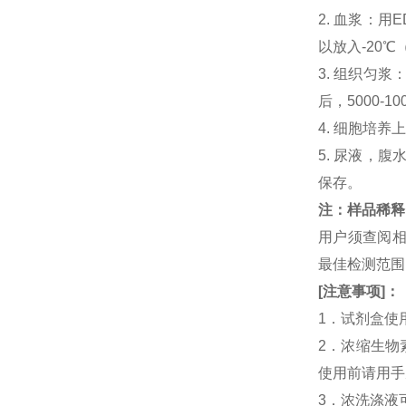
2. 血浆：用
以放入-20℃
3. 组织匀
后，5000-
4. 细胞培养
5. 尿液，腹
保存。
注：样品稀释
用户须查阅相
最佳检测范
[
注意事项
]
：
1．试剂盒使
2．浓缩生物素
使用前请用手
3．浓洗涤液