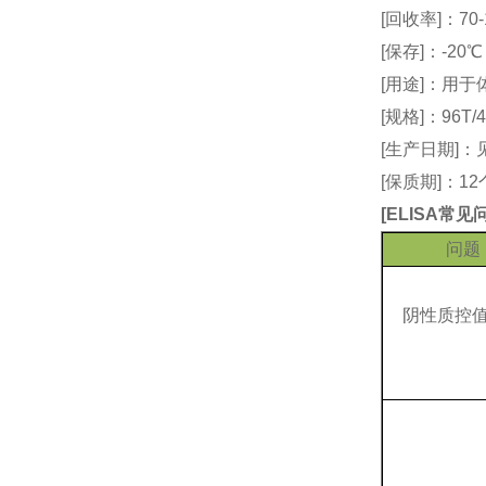
[回收率]：70-
[保存]：-20
[用途]：用
[规格]：96T/4
[生产日期]
[保质期]：1
[
ELISA常
问题
阴性质控