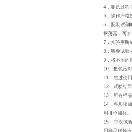
4．测试过程中
5．操作严格
6．配制试剂
振荡器，可在
7．实验用酶
8．酶免试验中人
9．将不用的
10．显色液
11．超过使
12．试验结
13．所有样
14．各步骤
用排枪加样。
15．每次试
用样品稀释液