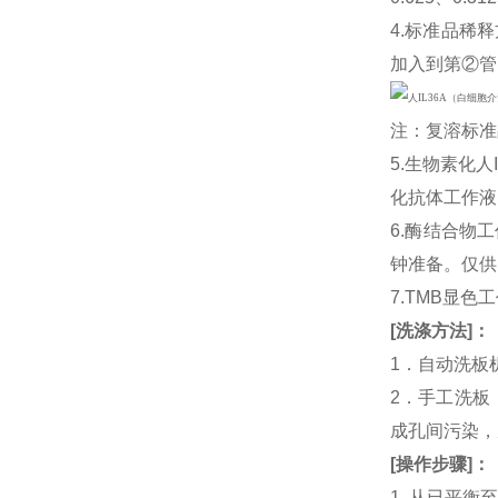
4.标准品稀释
加入到第②管
注：复溶标准
5.生物素化人
化抗体工作液
6.酶结合物
钟准备。仅供
7.TMB显色
[
洗涤方法
]
：
1．自动洗板
2．手工洗板
成孔间污染，
[
操作步骤
]
：
1. 从已平