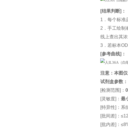
[
结果判断
]：
1．每个标准
2．手工绘制
线上查出其浓度
3．若标本O
[
参考曲线
]：
注意：本图仅
试剂盒参数
：
[检测范围]：
0
[灵敏度]：
最小
[特异性]：
[批间差]：≤12
[批内差]：≤8