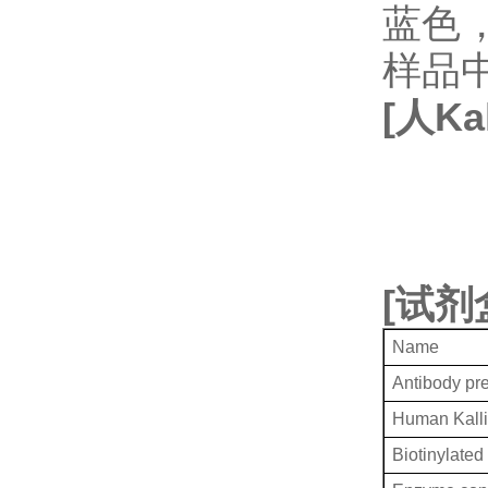
蓝色
样品
[
人
Ka
[
试剂
Name
Antibody pr
Human Kalli
Biotinylated