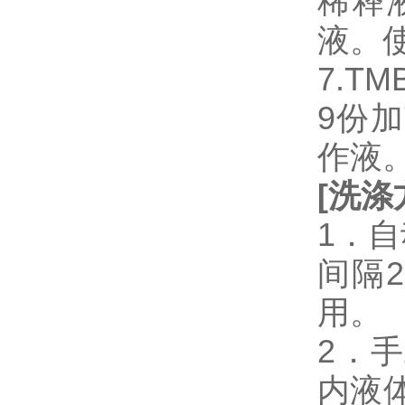
稀释
液。
7.T
9份加
作液
[
洗涤
1．
间隔
用。
2．
内液