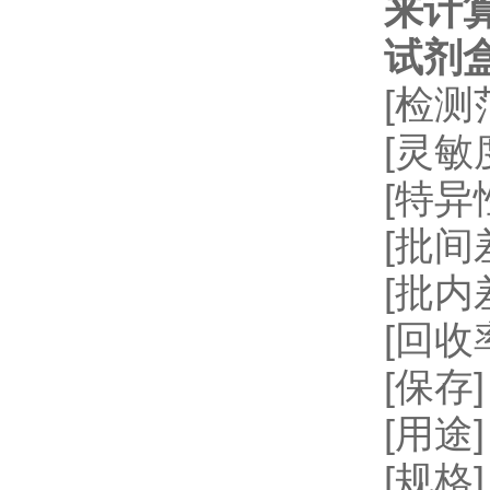
来计
试剂
[检测
[灵敏
[特
[批间差
[批内
[回收率
[保存
[用
[规格]