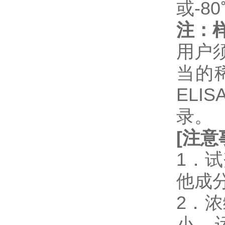
或-8
注：
用户
当的
EL
录。
[
注意
1．
他成
2．浓
小，