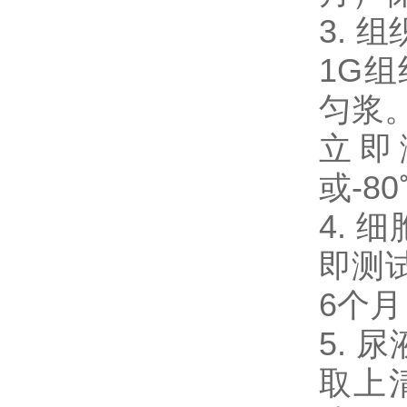
3. 
1G
匀浆。
立即
或-8
4. 
即测试
6个
5. 
取上