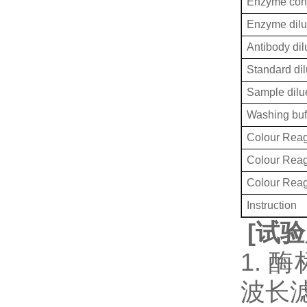
Enzyme conj
Enzyme dilu
Antibody dil
Standard dil
Sample dilu
Washing buf
Colour Reag
Colour Rea
Colour Rea
Instruction
[
试验
1. 
波长