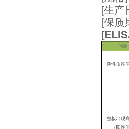
[生
[保质
[
EL
问题
阴性质控
整板出现
（阳性