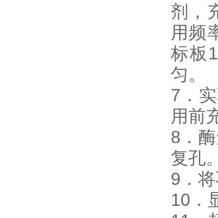
剂，
用频
标板
匀。
7．
用前
8．酶
复孔
9．
10