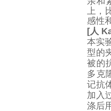
亲和
上，
感性
[
人
Ka
本实验
型的
被的抗
多克
记抗
加入
涤后