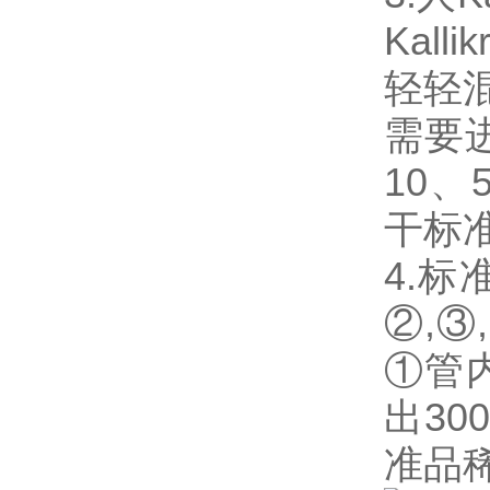
Kal
轻轻混
需要
10、
干标
4.
②,③
①管
出3
准品