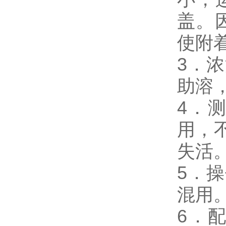
盖。
使附
3．
助溶
4．测
用，
失活
5．
混用
6．