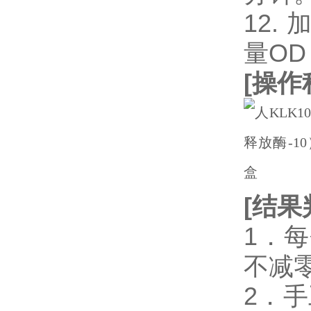
12.
量OD
[
操作
[
结果
1．
不减
2．