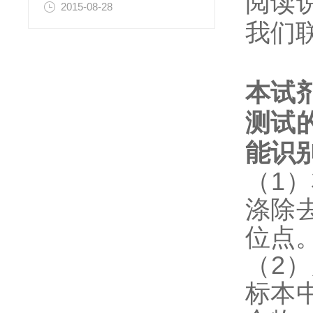
阅读
2015-08-28
我们
本试
测试
能识
（1
涤除
位点
（2
标本