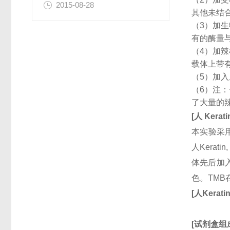
2015-08-28
其他未结
（3）加
有的酶量
（4）加
载体上带
（5）加
（6）注
了大量的
[
人
Kerati
本实验采用
人Kerat
体先后加入
色。TM
[
人
Keratin
[
试剂盒组