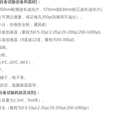
自备试验设备和器材
]：
(450nm检测波长滤光片，570nm或630nm校正波长滤光片)。
机（可调注液量，保证每孔350μl洗液而不溢出）。
工作台，生物安全柜，通风柜。
加液器（量程为0.5-10μl,2-20μl,20-200μl,200-1000μl).
多道加液器（8道或12道，量程为50-300μl).
恒温箱。
离心机。
4℃,-20℃,-86℃）.
平。
刀，镊子，钳子等。
涡混合仪，低频振荡器等。
自备试验耗材及试剂
]：
（容量为1.5ml，5ml等）。
（量程为0.5-10μl,2-20μl,20-200μl,200-1000μl）.