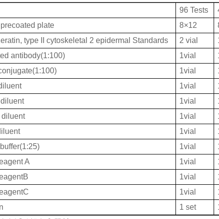
96 Tests
 precoated plate
8×12
atin, type II cytoskeletal 2 epidermal Standards
2 vial
ted antibody(1:100)
1vial
onjugate(1:100)
1vial
iluent
1vial
diluent
1vial
diluent
1vial
iluent
1vial
buffer(1:25)
1vial
eagent A
1vial
ReagentB
1vial
ReagentC
1vial
on
1 set