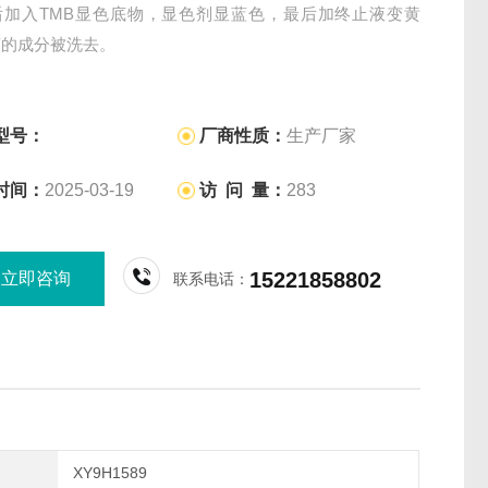
后加入TMB显色底物，显色剂显蓝色，最后加终止液变黄
离的成分被洗去。
型号：
厂商性质：
生产厂家
时间：
2025-03-19
访 问 量：
283
15221858802
立即咨询
联系电话：
XY9H1589