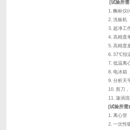
[
试验所需
1. 酶标仪
2. 洗板
3. 超净
4. 高精度单道
5. 高精度
6. 37℃
7. 低温
8. 电冰箱（
9. 分析天
10. 剪
11. 漩
[
试验所需
1. 离心管
2. 一次性吸头