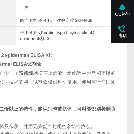
一周
QQ咨询
医疗卫生,环保,化工,生物产业,农林牧渔
最小可测人Keratin, type II cytoskeletal 2
电话
epidermal达0.0
 2 epidermal) ELISA Kit
dermal
ELISA试剂盒
血清、血浆或细胞培养上清液、组织等中天然和重组的
其他特殊样本请咨询本公司技术支持。试剂盒仅供科研使用。使用前请仔细阅
二价以上的特性，能识别包被抗体，同时能识别检测抗
抗体及杂质，并用无关蛋白封闭空余结合位点。
固相载体上的抗体结合，形成固相抗原复合物。洗涤除去