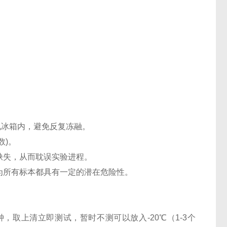
℃电冰箱内，避免反复冻融。
数)。
缺失，从而耽误实验进程。
认为所有标本都具有一定的潜在危险性。
0分钟，取上清立即测试，暂时不测可以放入-20℃（1-3个