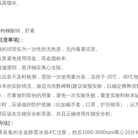
水或蒸馏水。
。
。
TA，枸橼酸钠，肝素
注意事项
]：
血液的试管应为一次性的无热原，无内毒素试管。
和血浆避免使用溶血，高血脂标本。
应清澈透明，悬浮物应离心去除。
收集后若不及时检测，需按一次使用量分装，冻存于-20℃，-80
据标本的实际情况，做适当倍数稀释(建议做预实验，以确定稀释倍
集标本，尽量做到双份的用量，避免一次实验失败，重复实验时标本
集标本时，应该做好防护措施（比如戴手套，口罩，护目镜等），
处理应该在生物安全柜里面，并且正确使用生物安全柜。
办法
]：
：将采集的全血静置冰箱4℃过夜，然后1000-3000rpm离心1