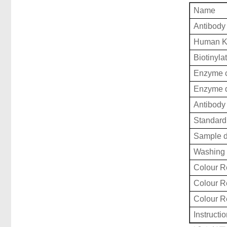
Name
Antibody
Human Ker
Biotinyla
Enzyme c
Enzyme d
Antibody 
Standard 
Sample d
Washing 
Colour R
Colour 
Colour 
Instructi