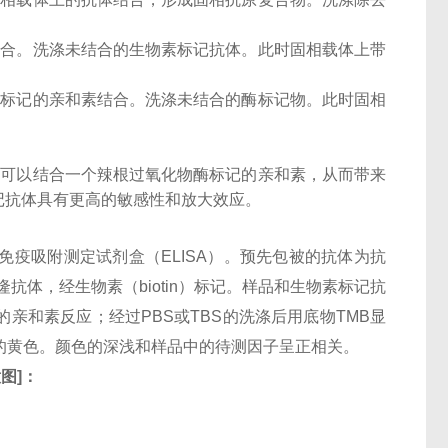
结合。洗涤未结合的生物素标记抗体。此时固相载体上带
酶标记的亲和素结合。洗涤未结合的酶标记物。此时固相
子可以结合一个辣根过氧化物酶标记的亲和素，从而带来
记抗体具有更高的敏感性和放大效应。
酶联免疫吸附测定试剂盒（ELISA）。预先包被的抗体为抗
检测相抗体为多克隆抗体，经生物素（biotin）标记。样品和生物素标记抗
亲和素反应；经过PBS或TBS的洗涤后用底物TMB显
的黄色。颜色的深浅和样品中的待测因子呈正相关。
意图
]
：