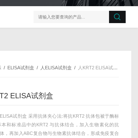
榛子东部枯萎病菌探针法qPCR试剂盒不含内参
剪股颖
示
/
ELISA试剂盒
/
人ELISA试剂盒
/
人KRT2 ELISA试剂盒
T2 ELISA试剂盒
2 ELISA试剂盒 采用抗体夹心法:将抗KRT2 抗体包被于酶标
标本和标准品中的KRT2 与抗体结合，加入生物素化的抗
 抗体，再加入ABC复合物与生物素抗体结合，形成免疫复合