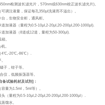
(450nm检测波长滤光片，570nm或630nm校正波长滤光片)。
机（可调注液量，保证每孔350μl洗液而不溢出）。
工作台，生物安全柜，通风柜。
加液器（量程为0.5-10μl,2-20μl,20-200μl,200-1000μl).
多道加液器（8道或12道，量程为50-300μl).
恒温箱。
离心机。
4℃,-20℃,-86℃）.
平。
刀，镊子，钳子等。
涡混合仪，低频振荡器等。
自备试验耗材及试剂
]：
（容量为1.5ml，5ml等）。
（量程为0.5-10μl,2-20μl,20-200μl,200-1000μl）.
水或蒸馏水。