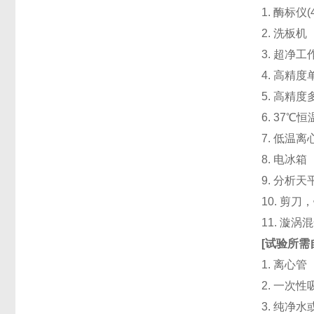
1. 酶标仪
2. 洗板
3. 超净
4. 高精度单道
5. 高精度
6. 37℃
7. 低温
8. 电冰箱（
9. 分析天
10. 剪
11. 漩
[
试验所需
1. 离心管
2. 一次性吸头
3. 纯净