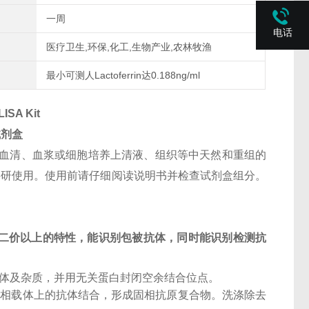
一周
电话
医疗卫生,环保,化工,生物产业,农林牧渔
最小可测人Lactoferrin达0.188ng/ml
LISA Kit
试剂盒
血清、血浆或细胞培养上清液、组织等中天然和重组的
仅供科研使用。使用前请仔细阅读说明书并检查试剂盒组分。
二价以上的特性，能识别包被抗体，同时能识别检测抗
抗体及杂质，并用无关蛋白封闭空余结合位点。
固相载体上的抗体结合，形成固相抗原复合物。洗涤除去