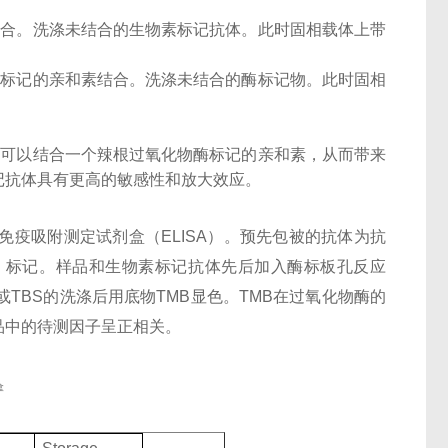
结合。洗涤未结合的生物素标记抗体。此时固相载体上带
酶标记的亲和素结合。洗涤未结合的酶标记物。此时固相
子可以结合一个辣根过氧化物酶标记的亲和素，从而带来
记抗体具有更高的敏感性和放大效应。
酶联免疫吸附测定试剂盒（ELISA）。预先包被的抗体为抗
otin）标记。样品和生物素标记抗体先后加入酶标板孔反应
或TBS的洗涤后用底物TMB显色。TMB在过氧化物酶的
品中的待测因子呈正相关。