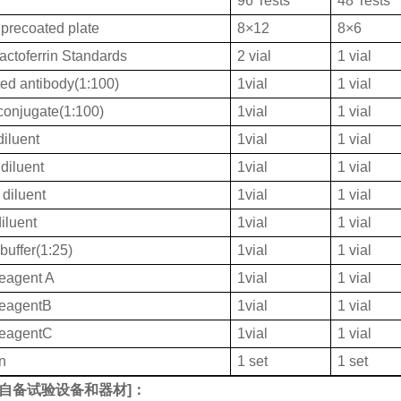
96 Tests
48 Tests
 precoated plate
8×12
8×6
ctoferrin Standards
2 vial
1 vial
ted antibody(1:100)
1vial
1 vial
onjugate(1:100)
1vial
1 vial
iluent
1vial
1 vial
diluent
1vial
1 vial
diluent
1vial
1 vial
iluent
1vial
1 vial
buffer(1:25)
1vial
1 vial
eagent A
1vial
1 vial
ReagentB
1vial
1 vial
ReagentC
1vial
1 vial
on
1 set
1 set
自备试验设备和器材
]：