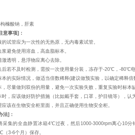
。
。
TA，枸橼酸钠，肝素
注意事项
]：
血液的试管应为一次性的无热原，无内毒素试管。
和血浆避免使用溶血，高血脂标本。
应清澈透明，悬浮物应离心去除。
收集后若不及时检测，需按一次使用量分装，冻存于-20℃，-80
据标本的实际情况，做适当倍数稀释(建议做预实验，以确定稀释倍
集标本，尽量做到双份的用量，避免一次实验失败，重复实验时标本
集标本时，应该做好防护措施（比如戴手套，口罩，护目镜等），
处理应该在生物安全柜里面，并且正确使用生物安全柜。
办法
]：
：将采集的全血静置冰箱4℃过夜，然后1000-3000rpm离心1
0℃（3-6个月）保存。