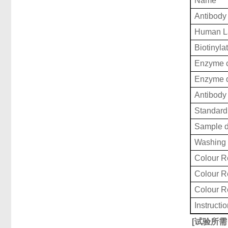
Name
Antibody
Human La
Biotinyla
Enzyme c
Enzyme d
Antibody 
Standard 
Sample d
Washing 
Colour R
Colour 
Colour 
Instructi
[
试验所需