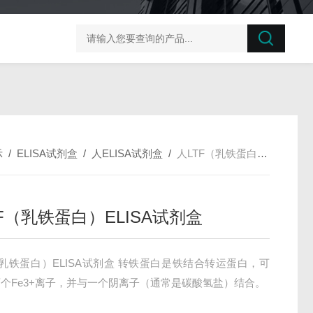
榛子东部枯萎病菌探针法qPCR试剂盒不含内参
剪股颖
示
/
ELISA试剂盒
/
人ELISA试剂盒
/
人LTF（乳铁蛋白）ELISA试剂盒
F（乳铁蛋白）ELISA试剂盒
（乳铁蛋白）ELISA试剂盒 转铁蛋白是铁结合转运蛋白，可
个Fe3+离子，并与一个阴离子（通常是碳酸氢盐）结合。