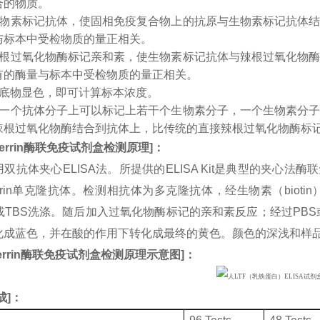
合的物质。
生物素标记抗体，使固相免疫复合物上的抗原与生物素标记抗体
与标本中受检物质的量正相关。
辣根过氧化物酶标记亲和素，使生物素标记抗体与辣根过氧化物
有的酶量与标本中受检物质的量正相关。
入底物显色，即可计算标本浓度。
：一个抗体分子上可以标记上若干个生物素分子，一个生物素分
辣根过氧化物酶结合到抗体上，比传统的直接辣根过氧化物酶标
errin
酶联免疫试剂盒检测原理
]
：
双抗体夹心ELISA法。所提供的ELISA Kit是典型的夹心法
oferrin单克隆抗体。检测相抗体为多克隆抗体，经生物素（bi
或TBS洗涤。随后加入过氧化物酶标记的亲和素反应；经过PBS
化成蓝色，并在酸的作用下转化成最终的黄色。颜色的深浅和样
rrin
酶联免疫试剂盒检测原理示意图
]
：
成
]：