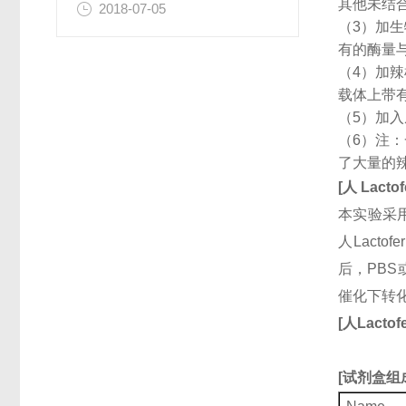
其他未结
2018-07-05
（3）加
有的酶量
（4）加
载体上带
（5）加
（6）注
了大量的
[
人
Lactof
本实验采用
人Lact
后，PBS
催化下转
[
人
Lactofe
[
试剂盒组