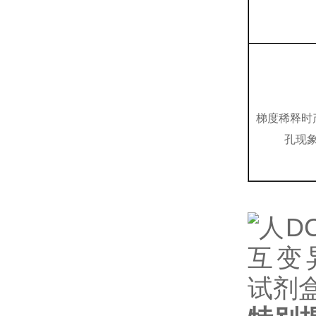
梯度稀释时
孔现