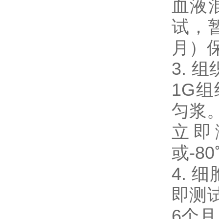
血液混
试，暂
月）
3. 
1G
匀浆。
立即
或-8
4. 
即测试
6个