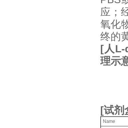
应；经
氧化
终的
[
人
L-
理示
[
试剂
Name