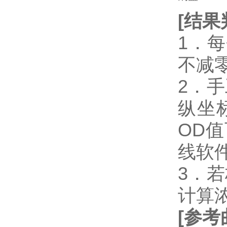
[
结果
1．
不减
2．
纵坐
OD
线软件
3．
计算
[
参考