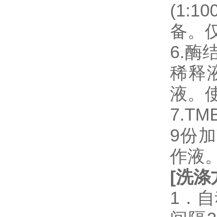
(1:
备。
6.
稀释
液。
7.T
9份加
作液
[
洗涤
1．