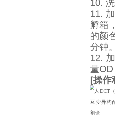
10.
11.
孵箱
的颜
分钟
12.
量OD
[
操作