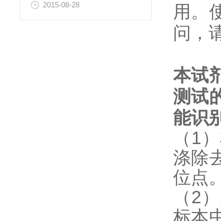
2015-08-28
用。
问，
本试
测试
能识
（1
涤除
位点
（2
标本