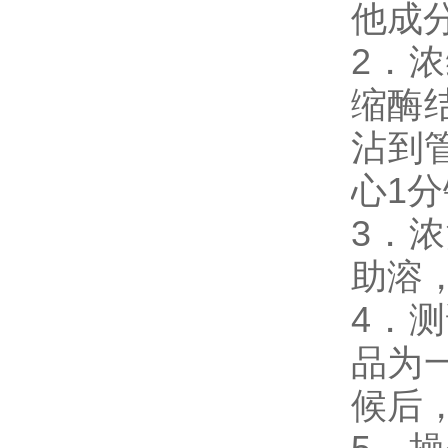
他成
2．浓
缩酶
沾到
心1
3．
助溶
4．测
品为
候后