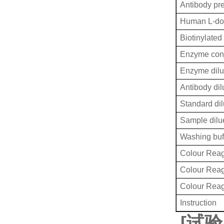
Antibody pr
Human L-do
Biotinylated
Enzyme conj
Enzyme dilu
Antibody dil
Standard dil
Sample dilu
Washing buf
Colour Reag
Colour Rea
Colour Rea
Instruction
[
试验