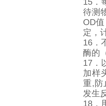
15
待测
OD
定，
16．
酶的
17．
加样
重,
发生
18