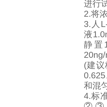
进行
2.将
3.人L
液1.0
静置
20n
(建议
0.6
和混
4.
②,③