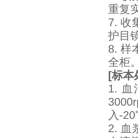
重复
7.
护目
8.
全柜
[
标本
1.
300
入-2
2.