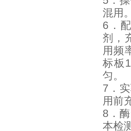
5．
混用
6．
剂，
用频
标板
匀。
7．
用前
8．酶
本检