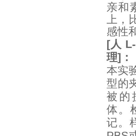
亲和
上，
感性
[
人
L
理
]
：
本实验
型的
被的抗
体。
记。
PB