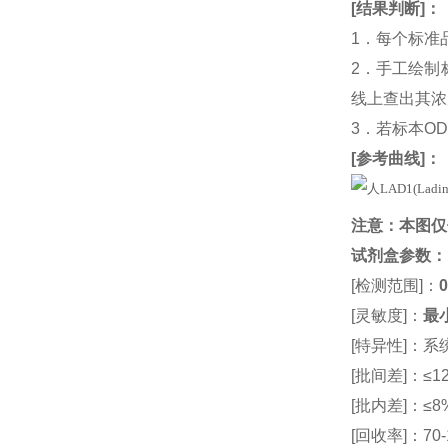
[
结果判断
]：
1．每个标准
2．手工绘制
线上查出其浓度
3．若标本O
[
参考曲线
]：
注意：本图仅
试剂盒参数
：
[检测范围]：
0
[灵敏度]：
最小
[特异性]：
[批间差]：≤12
[批内差]：≤8
[回收率]：70-