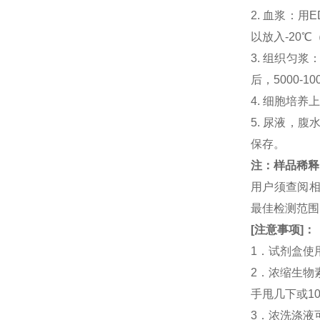
2. 血浆：用
以放入-20℃
3. 组织匀
后，5000-
4. 细胞培养
5. 尿液，腹
保存。
注：样品稀释
用户须查阅相
最佳检测范
[
注意事项
]
：
1．试剂盒使
2．浓缩生物
手甩几下或1
3．浓洗涤液