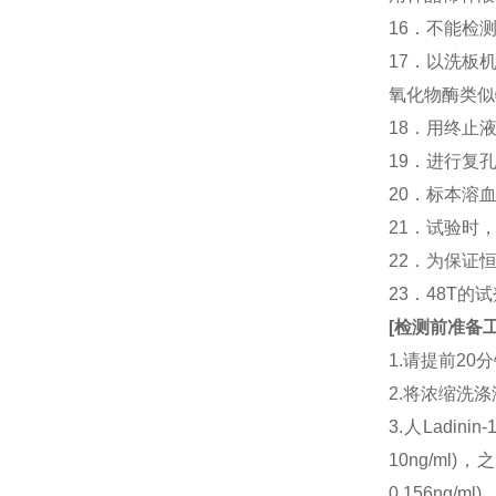
16．不能检
17．以洗板
氧化物酶类似
18．用终止
19．进行复
20．标本溶
21．试验时
22．为保证
23．48T的
[
检测前准备
1.请提前2
2.将浓缩洗涤
3.人Ladi
10ng/ml
0.156ng