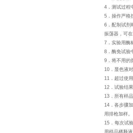
4．测试过程
5．操作严格
6．配制试剂
振荡器，可在
7．实验用酶
8．酶免试验中
9．将不用的
10．显色液
11．超过使
12．试验结
13．所有样
14．各步骤
用排枪加样。
15．每次试
用样品稀释液