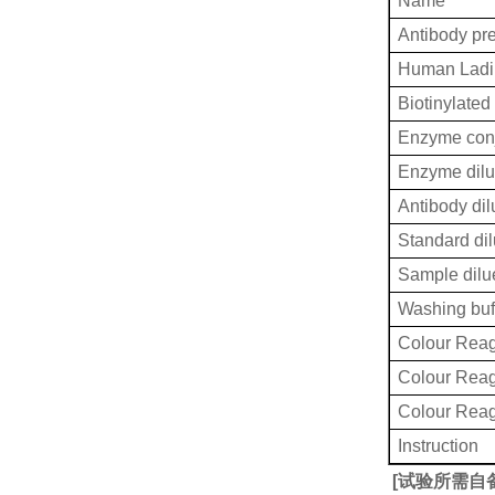
Name
Antibody pr
Human Ladi
Biotinylated
Enzyme conj
Enzyme dilu
Antibody dil
Standard dil
Sample dilu
Washing buf
Colour Reag
Colour Rea
Colour Rea
Instruction
[
试验所需自