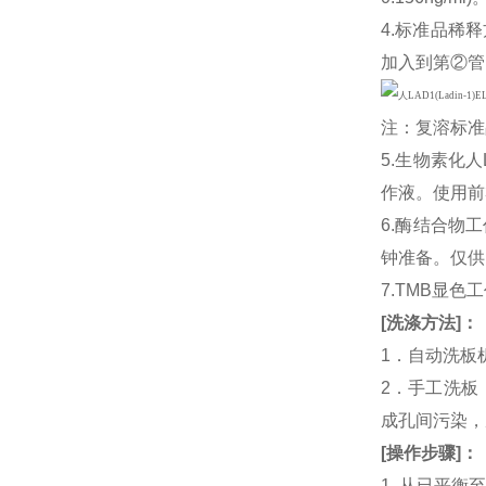
4.标准品稀释
加入到第②管
注：复溶标准
5.生物素化人
作液。使用前
6.酶结合物
钟准备。仅供
7.TMB显色
[
洗涤方法
]
：
1．自动洗板
2．手工洗板
成孔间污染，
[
操作步骤
]
：
1. 从已平