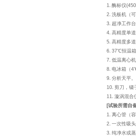
1. 酶标仪(
2. 洗板机（
3. 超净工
4. 高精度单道加液
5. 高精度多道
6. 37℃恒温
7. 低温离心
8. 电冰箱（4℃
9. 分析天平
10. 剪刀，
11. 漩涡
[
试验所需自
1. 离心管（容
2. 一次性吸头（量
3. 纯净水或