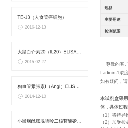
规格
TE-13（人食管癌细胞）
主要用途
2016-12-13
检测范围
大鼠白介素20（IL20）ELISA试剂盒
2015-02-27
尊敬的客
Ladini
如有疑问，请
狗血管紧张素Ⅰ（AngⅠ）ELISA试剂盒
2014-12-10
本试剂盒采
体，具体过程
（1）将特异
小鼠烟酰胺腺嘌呤二核苷酸磷酸（NADPH）检测试剂盒
（2）加受检