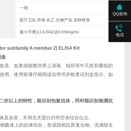
一周
QQ咨询
医疗卫生,环保,化工,生物产业,农林牧渔
最小可测人LILRA2达0.094ng/ml
电话
or subfamily A member 2) ELISA Kit
剂盒
血清、血浆或细胞培养上清液、组织等中天然和重组的
科研使用。使用前请仔细阅读说明书并检查试剂盒组分。如
二价以上的特性，能识别包被抗体，同时能识别检测抗
抗体及杂质，并用无关蛋白封闭空余结合位点。
固相载体上的抗体结合，形成固相抗原复合物。洗涤除去