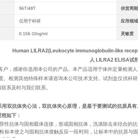
96T/48T
供货周期
仅用于科研
应用领域
0.156-10ng/ml
灵敏度
Human LILRA2(Leukocyte immunoglobulin-like recept
人
LILRA2
ELISA试
客户，感谢你选用本公司的产品。本产品适用于体外定量检测人
A2浓度。检测其他特殊样本请咨询本公司技术支持。试剂盒仅供
请联系及时与我们联系。
采用双抗体夹心法，双抗体夹心原理，是基于要测试的抗原具有
过程如下：
特异性抗体与固相载体连接，形成固相抗体，洗涤除去未结合的
受检标本使之与固相抗体接触反应一段时间，让标本中的抗原与