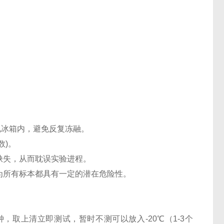
℃电冰箱内，避免反复冻融。
数)。
缺失，从而耽误实验进程。
认为所有标本都具有一定的潜在危险性。
0分钟，取上清立即测试，暂时不测可以放入-20℃（1-3个