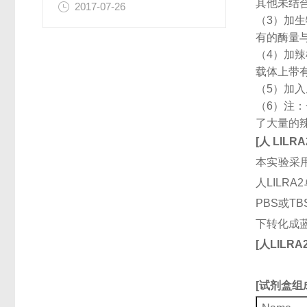
其他未结
2017-07-26
（3）加
有的酶量
（4）加
载体上带
（5）加
（6）注
了大量的
[
人
LILRA
本实验采用
人LILR
PBS或T
下转化成
[
人
LILRA
[
试剂盒组