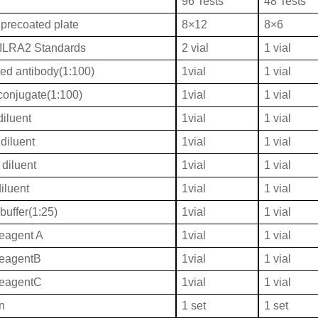
96 Tests
48 Tests
 precoated plate
8×12
8×6
ILRA2 Standards
2 vial
1 vial
ted antibody(1:100)
1vial
1 vial
onjugate(1:100)
1vial
1 vial
iluent
1vial
1 vial
diluent
1vial
1 vial
diluent
1vial
1 vial
iluent
1vial
1 vial
buffer(1:25)
1vial
1 vial
eagent A
1vial
1 vial
ReagentB
1vial
1 vial
ReagentC
1vial
1 vial
on
1 set
1 set