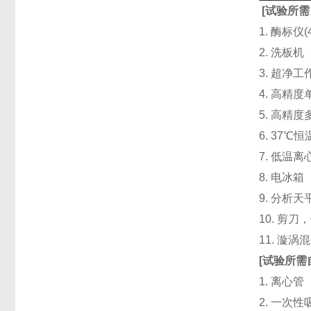
[
试验所需
1. 酶标仪
2. 洗板
3. 超净
4. 高精度单道
5. 高精度
6. 37℃
7. 低温
8. 电冰箱（
9. 分析天
10. 剪
11. 漩
[
试验所需
1. 离心管
2. 一次性吸头