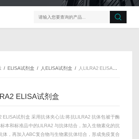
榛子东部枯萎病菌探针法qPCR试剂盒不含内参
剪股颖
示
/
ELISA试剂盒
/
人ELISA试剂盒
/
人LILRA2 ELISA试剂盒
LRA2 ELISA试剂盒
A2 ELISA试剂盒 采用抗体夹心法:将抗LILRA2 抗体包被于酶
标本和标准品中的LILRA2 与抗体结合，加入生物素化的抗
A2 抗体，再加入ABC复合物与生物素抗体结合，形成免疫复合