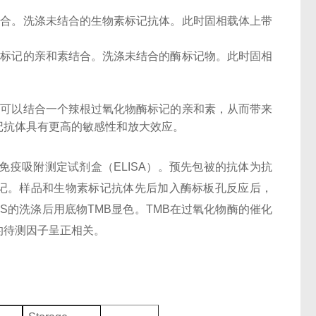
结合。洗涤未结合的生物素标记抗体。此时固相载体上带
酶标记的亲和素结合。洗涤未结合的酶标记物。此时固相
子可以结合一个辣根过氧化物酶标记的亲和素，从而带来
记抗体具有更高的敏感性和放大效应。
酶联免疫吸附测定试剂盒（ELISA）。预先包被的抗体为抗
n）标记。样品和生物素标记抗体先后加入酶标板孔反应后，
BS的洗涤后用底物TMB显色。TMB在过氧化物酶的催化
的待测因子呈正相关。