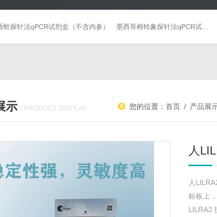
盾蚧探针法qPCR试剂盒（不含内参）
墨西哥棉铃象探针法qPCR试剂盒（不含内参）
展示
您的位置：
首页
/
产品展
/ PRODUCT DISPLAY
人LI
人LILR
标板上，
LILR