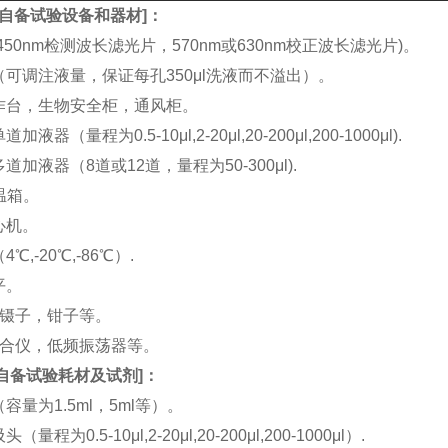
自备试验设备和器材
]：
(450nm检测波长滤光片，570nm或630nm校正波长滤光片)。
机（可调注液量，保证每孔350μl洗液而不溢出）。
工作台，生物安全柜，通风柜。
加液器（量程为0.5-10μl,2-20μl,20-200μl,200-1000μl).
多道加液器（8道或12道，量程为50-300μl).
恒温箱。
离心机。
4℃,-20℃,-86℃）.
平。
刀，镊子，钳子等。
涡混合仪，低频振荡器等。
自备试验耗材及试剂
]：
（容量为1.5ml，5ml等）。
（量程为0.5-10μl,2-20μl,20-200μl,200-1000μl）.