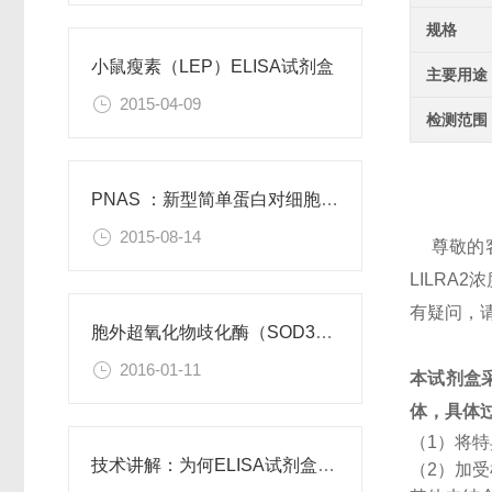
规格
小鼠瘦素（LEP）ELISA试剂盒
主要用途
2015-04-09
检测范围
PNAS ：新型简单蛋白对细胞功能有积极作用
2015-08-14
尊敬的
LILR
有疑问，
胞外超氧化物歧化酶（SOD3）重组蛋白
2016-01-11
本试剂盒
体，具体
（1）将
技术讲解：为何ELISA试剂盒OD值不正常
（2）加