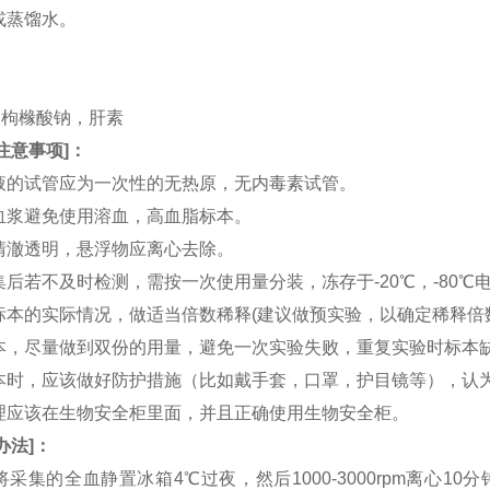
水或蒸馏水。
。
。
TA，枸橼酸钠，肝素
注意事项
]：
血液的试管应为一次性的无热原，无内毒素试管。
和血浆避免使用溶血，高血脂标本。
应清澈透明，悬浮物应离心去除。
收集后若不及时检测，需按一次使用量分装，冻存于-20℃，-80
据标本的实际情况，做适当倍数稀释(建议做预实验，以确定稀释倍
集标本，尽量做到双份的用量，避免一次实验失败，重复实验时标本
集标本时，应该做好防护措施（比如戴手套，口罩，护目镜等），
处理应该在生物安全柜里面，并且正确使用生物安全柜。
办法
]：
：将采集的全血静置冰箱4℃过夜，然后1000-3000rpm离心1