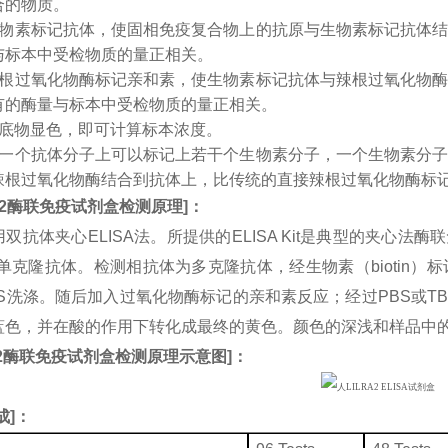
合的物质。
生物素标记抗体，使固相免疫复合物上的抗原与生物素标记抗体
与标本中受检物质的量正相关。
辣根过氧化物酶标记亲和素，使生物素标记抗体与辣根过氧化物
有的酶量与标本中受检物质的量正相关。
入底物显色，即可计算标本浓度。
：一个抗体分子上可以标记上若干个生物素分子，一个生物素分
辣根过氧化物酶结合到抗体上，比传统的直接辣根过氧化物酶标
2
酶联免疫试剂盒检测原理
]
：
双抗体夹心ELISA法。所提供的ELISA Kit是典型的夹心法
A2单克隆抗体。检测相抗体为多克隆抗体，经生物素（bioti
BS洗涤。随后加入过氧化物酶标记的亲和素反应；经过PBS或T
蓝色，并在酸的作用下转化成最终的黄色。颜色的深浅和样品中
2
酶联免疫试剂盒检测原理示意图
]
：
成
]：