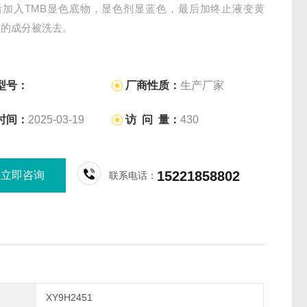
后加入TMB显色底物，显色剂显蓝色，最后加终止液变黄
离的成分被洗去。
型号：
厂商性质：
生产厂家
时间：
2025-03-19
访 问 量：
430
15221858802
立即咨询
联系电话：
XY9H2451