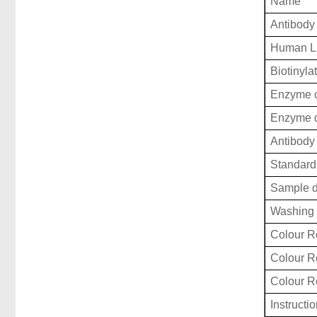
Name
Antibody
Human L
Biotinyla
Enzyme c
Enzyme d
Antibody 
Standard 
Sample d
Washing 
Colour R
Colour 
Colour 
Instructi