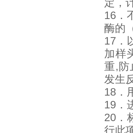
定，
16．
酶的
17．
加样
重,
发生
18
19
20
行此