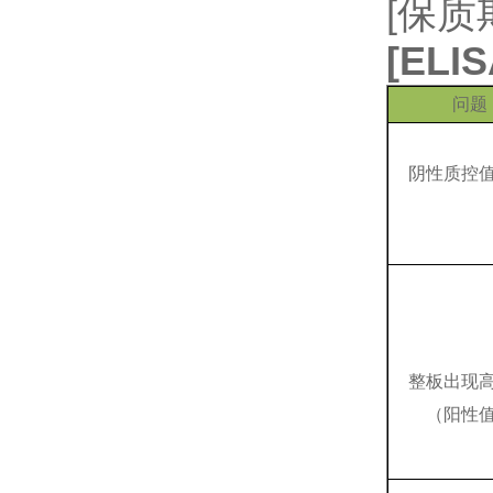
[保质
[
EL
问题
阴性质控
整板出现
（阳性