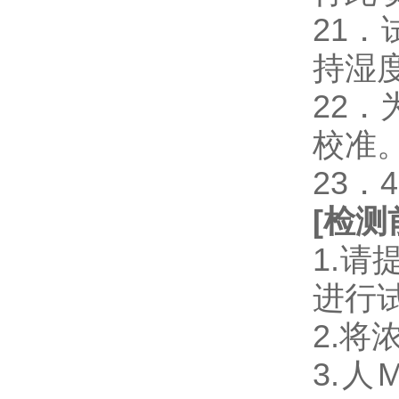
21
持湿
22
校准
23．
[
检测
1.
进行
2.将
3.人