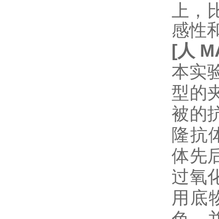
上，
感性
[
人
M
本实验
型的
被的
隆抗
体先
过氧
用底
色，