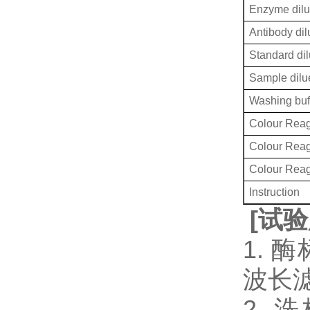
Enzyme dilu
Antibody dil
Standard dil
Sample dilu
Washing buf
Colour Reag
Colour Rea
Colour Rea
Instruction
[
试验
1. 
波长
2.