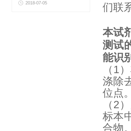
2018-07-05
们联
本试
测试
能识
（1
涤除
位点
（2
标本
合物