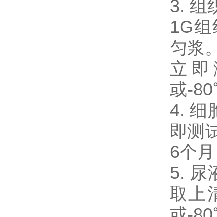
3. 
1G
匀浆。
立即
或-8
4. 
即测试
6个
5. 
取上
或-8