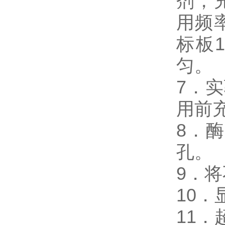
剂，
用频
标板
匀。
7．
用前
8．
孔。
9．
10
11