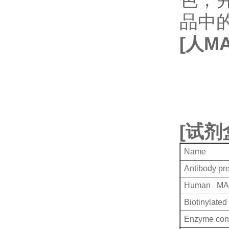
品中
[
人
MA
[
试剂
Name
Antibody pr
Human MAP
Biotinylated
Enzyme conj