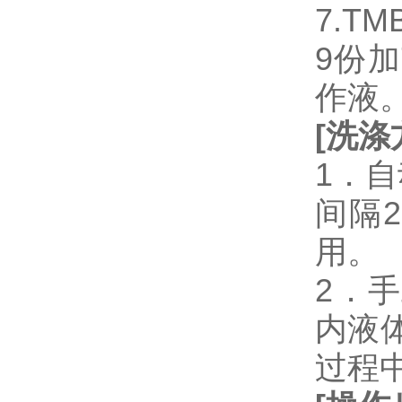
7.T
9份加
作液
[
洗涤
1．
间隔
用。
2．
内液
过程