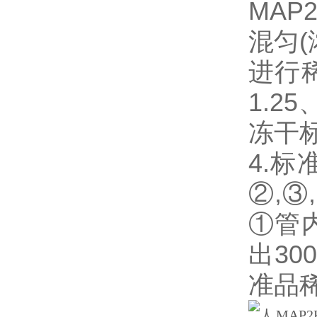
MA
混匀(
进行
1.25
冻干
4.
②,③
①管
出3
准品