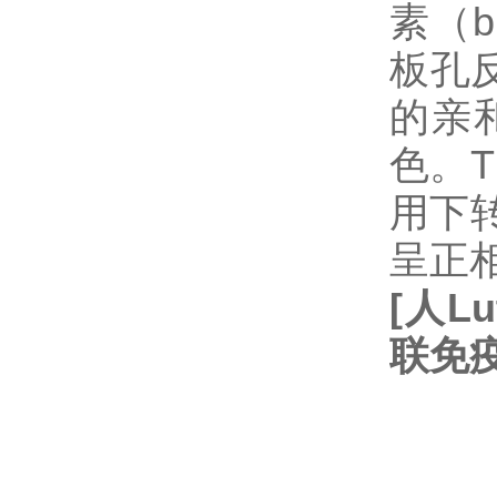
素（
板孔
的亲
色。
用下
呈正
[
人
Lu
联免