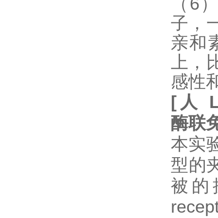
（6
子，
亲和
上，
感性
[
人
酶联
本实验
型的
被的抗体
rec