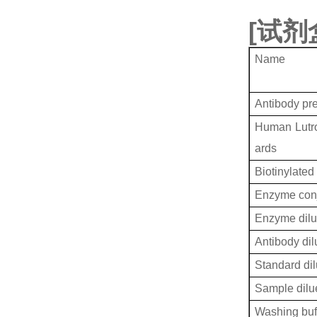
[
试剂
Name
Antibody pr
Human Lutro
ards
Biotinylated
Enzyme conj
Enzyme dilu
Antibody dil
Standard dil
Sample dilu
Washing buf