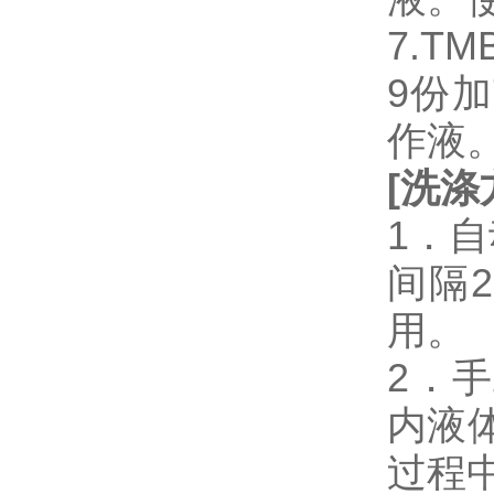
7.T
9份加
作液
[
洗涤
1．
间隔
用。
2．
内液
过程