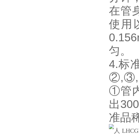
在管
使用以
0.1
匀。
4.
②,③
①管
出3
准品