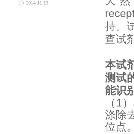
天然和重
2014-11-13
re
持。
查试
本试
测试
能识
（1
涤除
位点