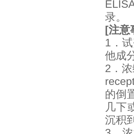
EL
录。
[
注意
1．
他成
2．浓缩
rec
的倒
几下
沉积
3．