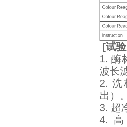
Colour Reag
Colour Rea
Colour Rea
Instruction
[
试验
1. 
波长
2.
出）
3.
4. 