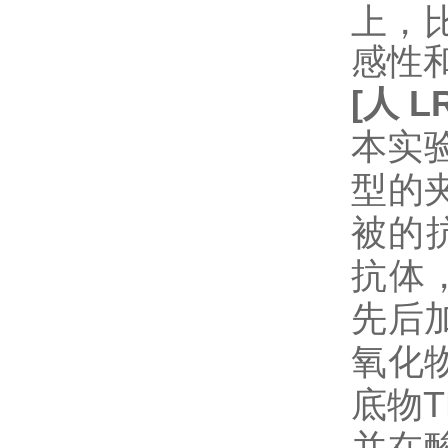
上，
感性
[
人
L
本实验
型的
被的
抗体
先后
氧化
底物
并在