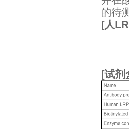
的待
[
人
LR
[
试剂
Name
Antibody pr
Human LRP
Biotinylated
Enzyme conj