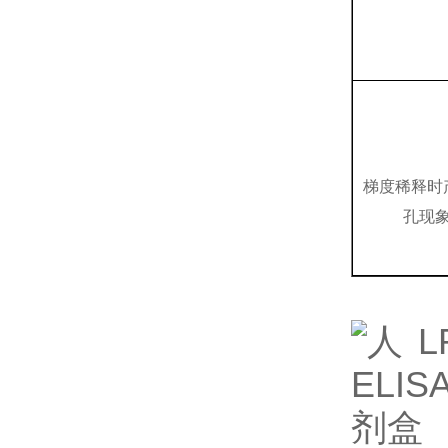
梯度稀释时
孔现