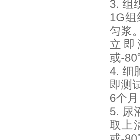
3. 
1G
匀浆。
立即
或-8
4. 
即测试
6个
5. 
取上
或-8