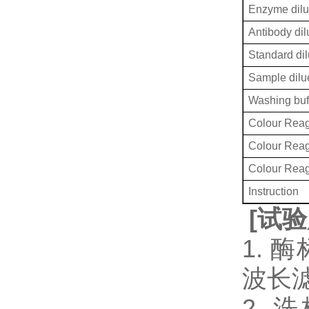
Enzyme dilu
Antibody dil
Standard dil
Sample dilu
Washing buf
Colour Reag
Colour Rea
Colour Rea
Instruction
[
试验
1. 
波长
2.