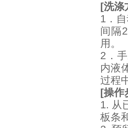
[
洗涤
1．
间隔
用。
2．
内液
过程
[
操作
1.
板条