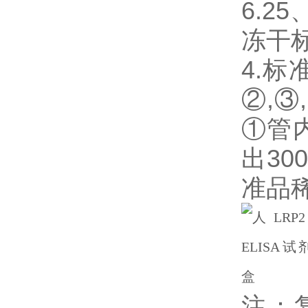
6.25
冻干
4.
②,③
①管
出3
准品
注：