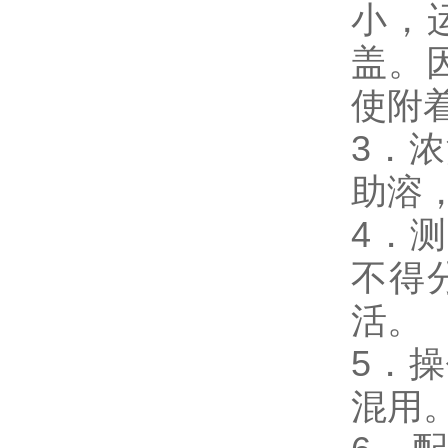
小，
盖。
使附
3．
助溶
4．
不得
活。
5．
混用