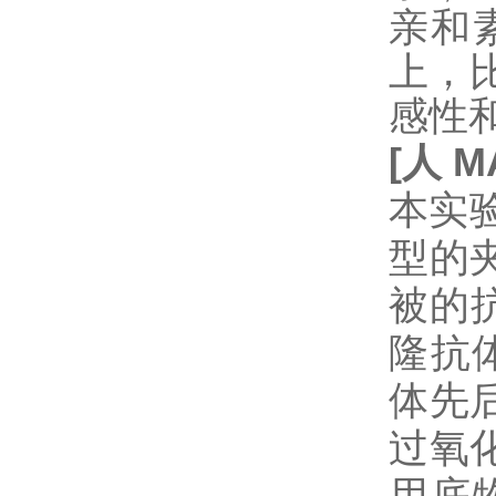
亲和
上，
感性
[
人
M
本实验
型的
被的
隆抗
体先
过氧
用底