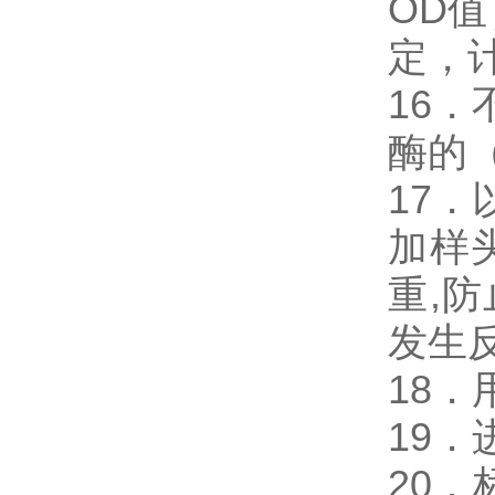
OD
定，
16．
酶的
17．
加样
重,
发生
18
19
20