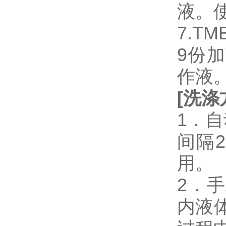
液。
7.T
9份加
作液
[
洗涤
1．
间隔
用。
2．
内液