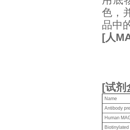
色，
品中
[
人
MA
[
试剂
Name
Antibody pr
Human MAG 
Biotinylated