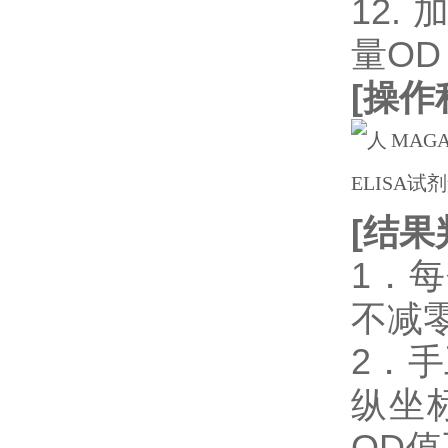
12.
量OD
[
操作
[
结果
1．
不减
2．
纵坐
OD