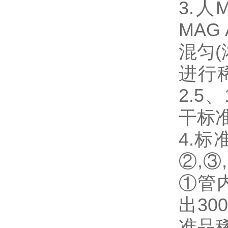
3.人
MA
混匀(
进行
2.5
干标
4.
②,③
①管
出3
准品