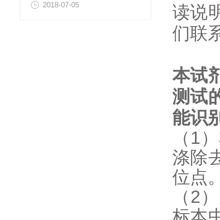
2018-07-05
读说
们联
本试
测试
能识
（1
涤除
位点
（2
标本