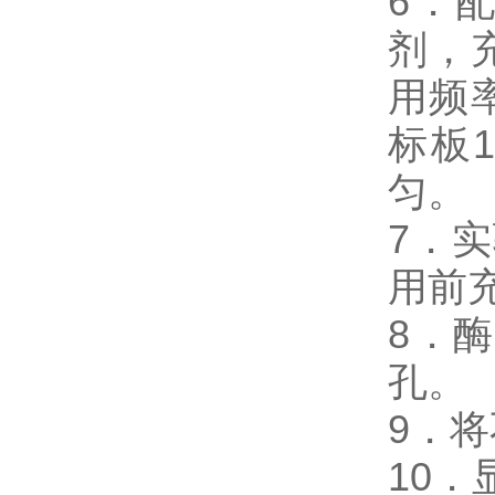
6．
剂，
用频
标板
匀。
7．
用前
8．
孔。
9．
10