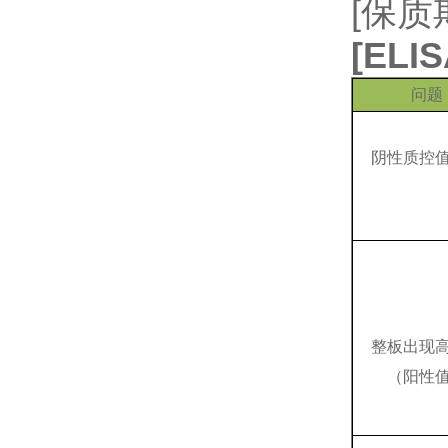
[保质
[
EL
问题
阴性质控
整板出现
（阳性