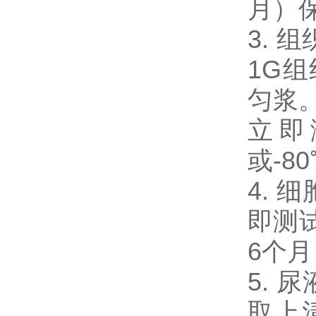
月）
3. 
1G
匀浆。
立即
或-8
4. 
即测试
6个
5. 
取上