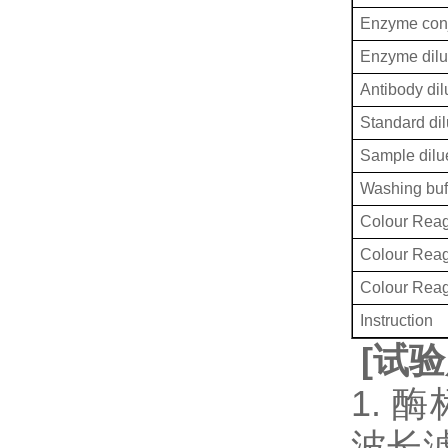
Enzyme conj
Enzyme dilu
Antibody dil
Standard dil
Sample dilu
Washing buf
Colour Reag
Colour Rea
Colour Rea
Instruction
[
试验
1. 
波长