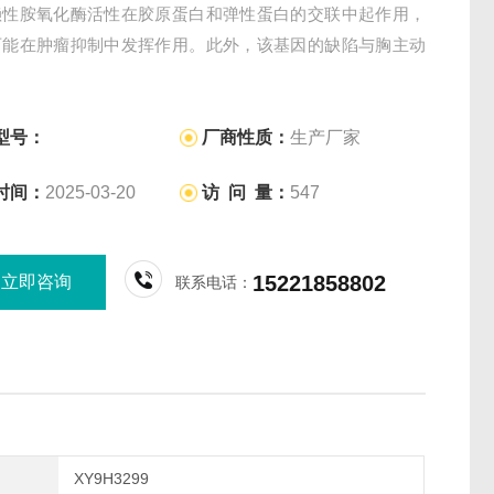
赖性胺氧化酶活性在胶原蛋白和弹性蛋白的交联中起作用，
可能在肿瘤抑制中发挥作用。此外，该基因的缺陷与胸主动
层的易感性有关。【由RefSeq提供，2016年7月】
型号：
厂商性质：
生产厂家
时间：
2025-03-20
访 问 量：
547
15221858802
立即咨询
联系电话：
XY9H3299