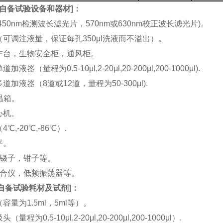
自备试验设备和器材
]：
(450nm检测波长滤光片，570nm或630nm校正波长滤光片)。
机（可调注液量，保证每孔350μl洗液而不溢出）。
工作台，生物安全柜，通风柜。
加液器（量程为0.5-10μl,2-20μl,20-200μl,200-1000μl).
多道加液器（8道或12道，量程为50-300μl).
恒温箱。
离心机。
4℃,-20℃,-86℃）.
平。
刀，镊子，钳子等。
涡混合仪，低频振荡器等。
自备试验耗材及试剂
]：
（容量为1.5ml，5ml等）。
（量程为0.5-10μl,2-20μl,20-200μl,200-1000μl）.