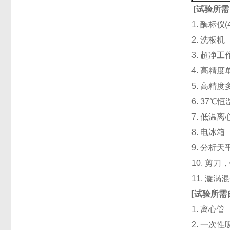
[
试验所需
1. 酶标仪
2. 洗板
3. 超净
4. 高精度单道
5. 高精度
6. 37℃
7. 低温
8. 电冰箱（
9. 分析天
10. 剪
11. 漩
[
试验所需
1. 离心管
2. 一次性吸头