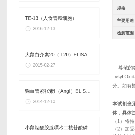
规格
TE-13（人食管癌细胞）
主要用途
2016-12-13
检测范围
大鼠白介素20（IL20）ELISA试剂盒
2015-02-27
尊敬的
Lysyl
分。如有
狗血管紧张素Ⅰ（AngⅠ）ELISA试剂盒
2014-12-10
本试剂盒
体，具体
（1）将
小鼠烟酰胺腺嘌呤二核苷酸磷酸（NADPH）检测试剂盒
（2）加