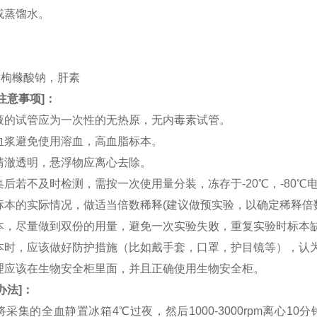
水或蒸馏水。
。
。
TA，枸橼酸钠，肝素
注意事项
]：
血液的试管应为一次性的无热原，无内毒素试管。
和血浆避免使用溶血，高血脂标本。
应清澈透明，悬浮物应离心去除。
收集后若不及时检测，需按一次使用量分装，冻存于-20℃，-80
据标本的实际情况，做适当倍数稀释(建议做预实验，以确定稀释倍
集标本，尽量做到双份的用量，避免一次实验失败，重复实验时标本
集标本时，应该做好防护措施（比如戴手套，口罩，护目镜等），
处理应该在生物安全柜里面，并且正确使用生物安全柜。
办法
]：
：将采集的全血静置冰箱4℃过夜，然后1000-3000rpm离心1