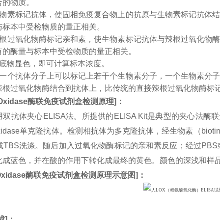
合的物质。
生物素标记抗体，使固相免疫复合物上的抗原与生物素标记抗体
与标本中受检物质的量正相关。
辣根过氧化物酶标记亲和素，使生物素标记抗体与辣根过氧化物
有的酶量与标本中受检物质的量正相关。
入底物显色，即可计算标本浓度。
：一个抗体分子上可以标记上若干个生物素分子，一个生物素分
辣根过氧化物酶结合到抗体上，比传统的直接辣根过氧化物酶标
Oxidase
酶联免疫试剂盒检测原理
]
：
双抗体夹心ELISA法。所提供的ELISA Kit是典型的夹心法
l Oxidase单克隆抗体。检测相抗体为多克隆抗体，经生物素（b
或TBS洗涤。随后加入过氧化物酶标记的亲和素反应；经过PBS
化成蓝色，并在酸的作用下转化成最终的黄色。颜色的深浅和样
Oxidase
酶联免疫试剂盒检测原理示意图
]
：
成
]：