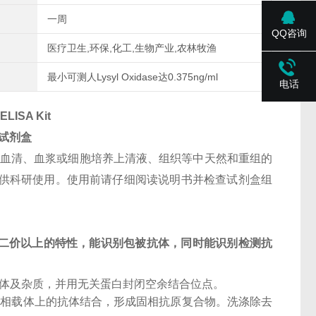
一周
QQ咨询
医疗卫生,环保,化工,生物产业,农林牧渔
最小可测人Lysyl Oxidase达0.375ng/ml
电话
ELISA Kit
A试剂盒
人血清、血浆或细胞培养上清液、组织等中天然和重组的
剂盒仅供科研使用。使用前请仔细阅读说明书并检查试剂盒组
二价以上的特性，能识别包被抗体，同时能识别检测抗
抗体及杂质，并用无关蛋白封闭空余结合位点。
固相载体上的抗体结合，形成固相抗原复合物。洗涤除去