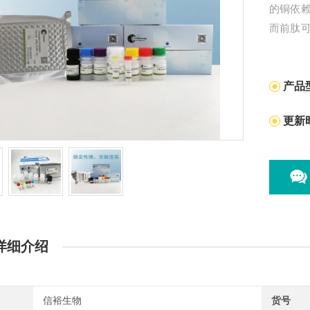
的铜依
而前肽
脉瘤和夹
产品
更新
详细介绍
信裕生物
货号