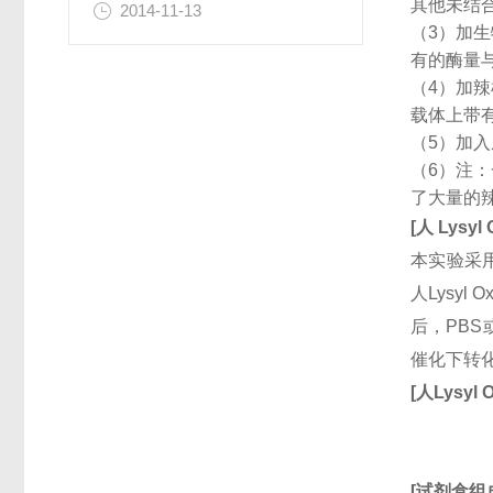
其他未结
2014-11-13
（3）加
有的酶量
（4）加
载体上带
（5）加
（6）注
了大量的
[
人
Lysyl 
本实验采用
人Lysy
后，PBS
催化下转
[
人
Lysyl 
[
试剂盒组