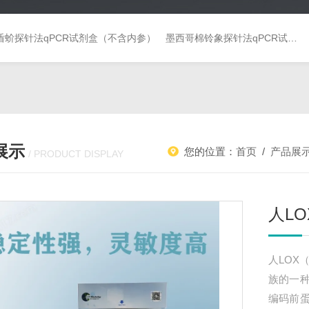
盾蚧探针法qPCR试剂盒（不含内参）
墨西哥棉铃象探针法qPCR试剂盒（不含内参）
展示
您的位置：
首页
/
产品展
/ PRODUCT DISPLAY
人L
人LOX
族的一
编码前