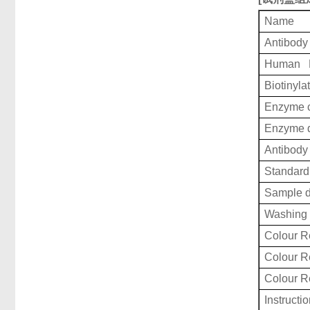
Name
Antibody
Human L
Biotinyla
Enzyme c
Enzyme d
Antibody 
Standard 
Sample d
Washing 
Colour R
Colour 
Colour 
Instructi