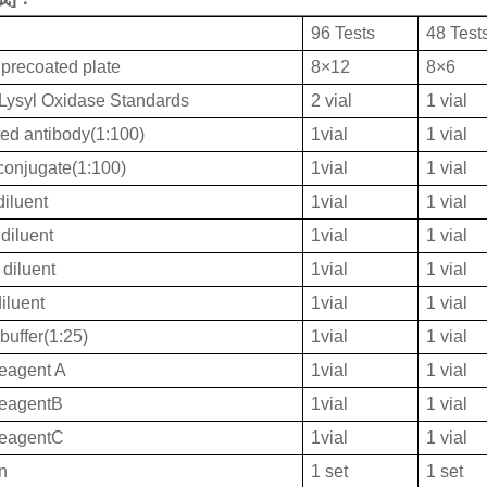
96 Tests
48 Test
 precoated plate
8×12
8×6
ysyl Oxidase Standards
2 vial
1 vial
ted antibody(1:100)
1vial
1 vial
onjugate(1:100)
1vial
1 vial
iluent
1vial
1 vial
diluent
1vial
1 vial
diluent
1vial
1 vial
iluent
1vial
1 vial
buffer(1:25)
1vial
1 vial
eagent A
1vial
1 vial
ReagentB
1vial
1 vial
ReagentC
1vial
1 vial
on
1 set
1 set