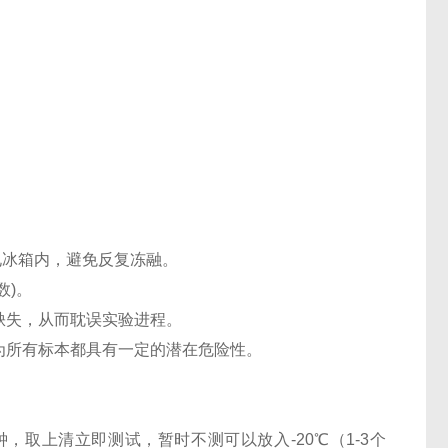
℃电冰箱内，避免反复冻融。
数)。
缺失，从而耽误实验进程。
认为所有标本都具有一定的潜在危险性。
0分钟，取上清立即测试，暂时不测可以放入-20℃（1-3个