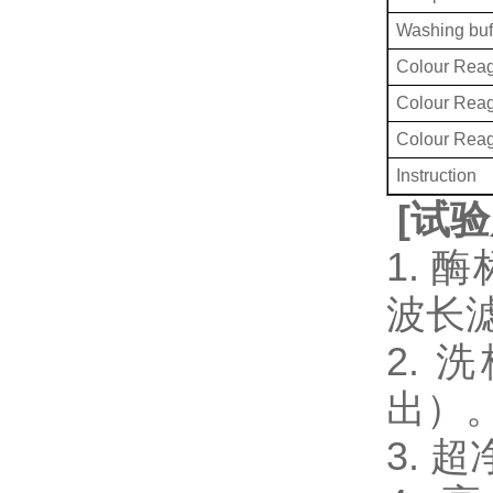
Washing buf
Colour Reag
Colour Rea
Colour Rea
Instruction
[
试验
1. 
波长
2.
出）
3.