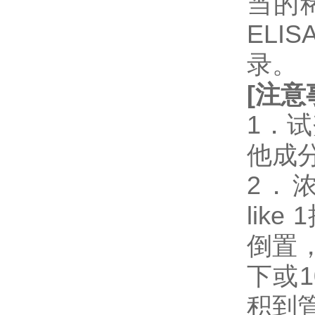
当的
EL
录。
[
注意
1．
他成
2．浓缩
li
倒置
下或
积到