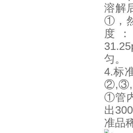
溶解后
①，
度：2
31.
匀。
4.
②,③
①管
出3
准品