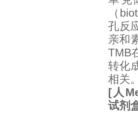
（b
孔反
亲和
TM
转化
相关
[
人
Me
试剂