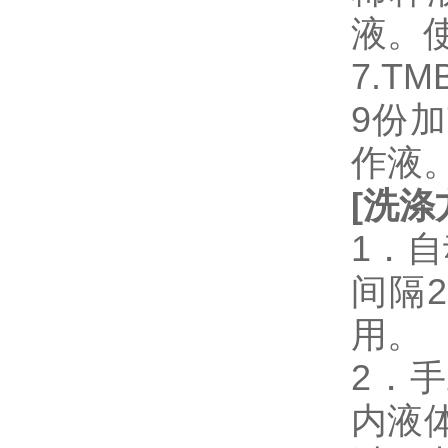
液。
7.T
9份加
作液
[
洗涤
1．
间隔
用。
2．
内液