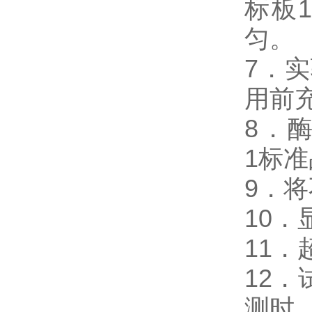
标板
匀。
7．
用前
8．酶免
1标
9．
10
11
12
测时，