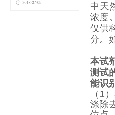
2018-07-05
中天然和
浓度
仅供
分。
本试
测试
能识
（1
涤除
位点