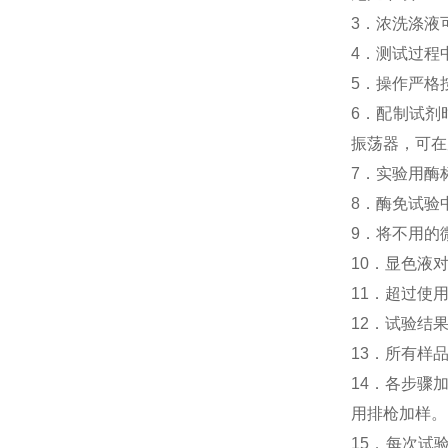
3．浓洗涤液
4．测试过程
5．操作严格
6．配制试剂
振荡器，可在
7．实验用酶
8．酶免试验中
9．将不用的
10．显色液
11．超过使
12．试验结
13．所有样
14．各步骤
用排枪加样。
15．每次试