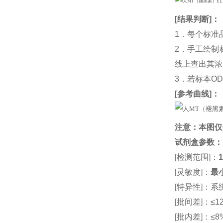
[
结果判断
]：
1．每个标准
2．手工绘制
线上查出其浓度
3．若标本O
[
参考曲线
]：
注意：本图仅
试剂盒参数
：
[检测范围]：
1
[灵敏度]：
最小
[特异性]：
[批间差]：≤12
[批内差]：≤8