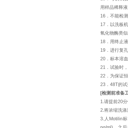
用样品稀释液
16．不能检
17．以洗板
氧化物酶类似
18．用终止
19．进行复
20．标本溶
21．试验时
22．为保证
23．48T的
[
检测前准备
1.请提前2
2.将浓缩洗涤
3.人Moti
pg/ml)，