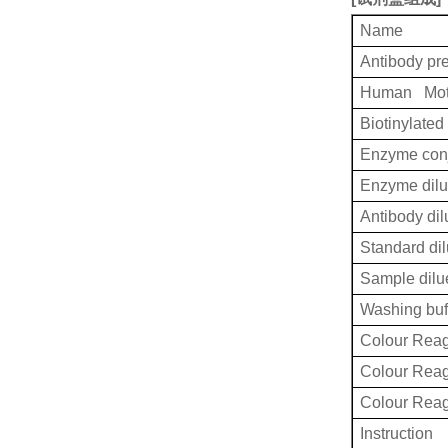
Name
Antibody pr
Human Moti
Biotinylated
Enzyme conj
Enzyme dilu
Antibody dil
Standard dil
Sample dilu
Washing buf
Colour Reag
Colour Rea
Colour Rea
Instruction