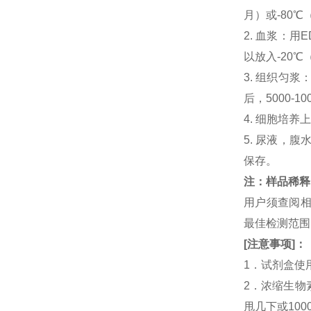
月）或-80℃
2. 血浆：用
以放入-20℃
3. 组织匀
后，5000-
4. 细胞培养
5. 尿液，腹
保存。
注：样品稀释
用户须查阅相
最佳检测范
[
注意事项
]
：
1．试剂盒使
2．浓缩生物
甩几下或10