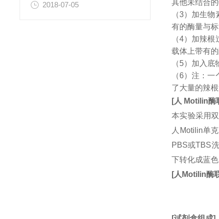
其他未结合的
2018-07-05
（3）加生物
有的酶量与标
（4）加辣根
载体上带有的
（5）加入底
（6）注：一
了大量的辣根
[
人
Motilin
酶
本实验采用双
人Motil
PBS或TB
下转化成蓝色
[
人
Motilin
酶
[
试剂盒组成
]