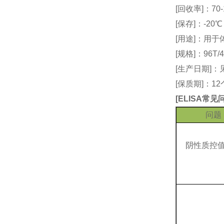
[回收率]：70-
[保存]：-20
[用途]：用
[规格]：96T/4
[生产日期]
[保质期]：1
[
ELISA常
问题
阴性质控