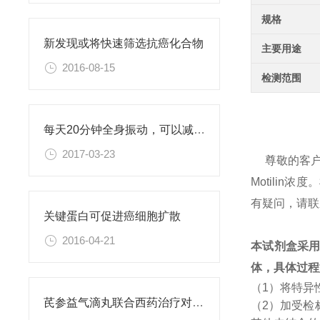
规格
新发现或将快速筛选抗癌化合物
主要用途
2016-08-15
检测范围
每天20分钟全身振动，可以减肥、对抗糖尿病
2017-03-23
尊敬的客
Motili
有疑问，请联
关键蛋白可促进癌细胞扩散
2016-04-21
本试剂盒采
体，具体过程
（1）将特异
芪参益气滴丸联合西药治疗对稳定型心绞痛患者血清抵抗素水平的影响
（2）加受检