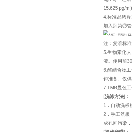
15.625 
4.标准品稀释
加入到第②管
注：复溶标准
5.生物素化
液。使用前3
6.酶结合物
钟准备。仅供
7.TMB显色
[
洗涤方法
]
：
1．自动洗板
2．手工洗板
成孔间污染，
[
操作步骤
]
：