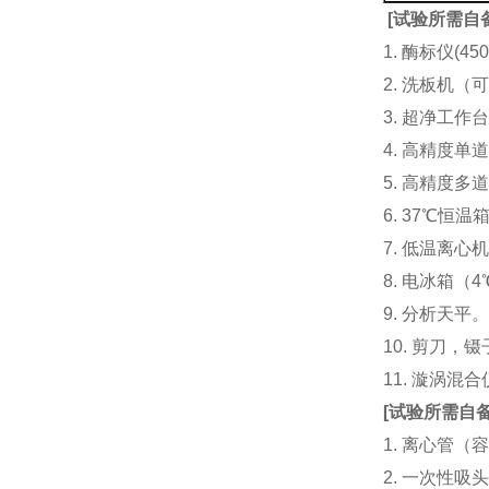
[
试验所需自
1. 酶标仪(
2. 洗板机（
3. 超净工
4. 高精度单道加液
5. 高精度多道
6. 37℃恒温
7. 低温离心
8. 电冰箱（4℃
9. 分析天平
10. 剪刀，
11. 漩涡
[
试验所需自
1. 离心管（容
2. 一次性吸头（量