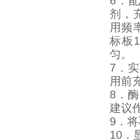
6．
剂，
用频
标板
匀。
7．
用前
8．酶
建议
9．
10