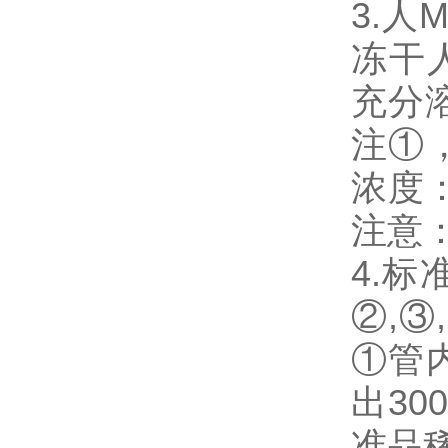
3.人M
冻干人
充分溶
注①
浓度：1
注意
4.
②,③
①管
出3
准品