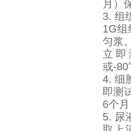
月）
3. 
1G
匀浆。
立即
或-8
4. 
即测试
6个
5. 
取上