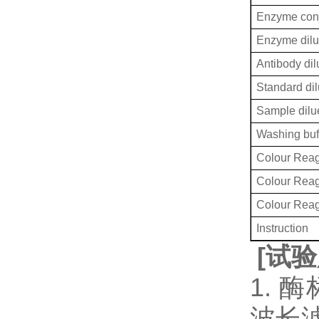
Enzyme conj
Enzyme dilu
Antibody dil
Standard dil
Sample dilu
Washing buf
Colour Reag
Colour Rea
Colour Rea
Instruction
[
试验
1. 
波长