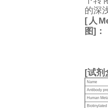
的深
[
人
Me
图
]
：
[
试剂
Name
Antibody pr
Human Metal
Biotinylated