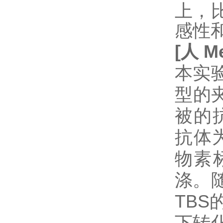
上，
感性
[
人
Me
本实验
型的
被的抗
抗体
物素
涤。
TB
下转