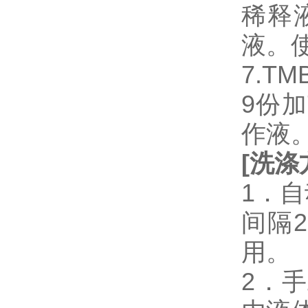
稀释
液。
7.T
9份加
作液
[
洗涤
1．
间隔
用。
2．