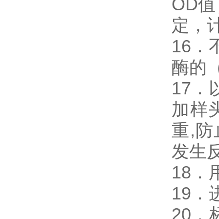
OD
定，
16．
酶的
17．
加样
重,
发生
18
19
20