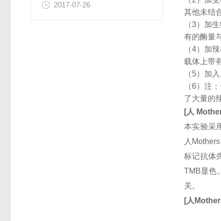
2017-07-26
其他未结
（3）加
有的酶量
（4）加
载体上带
（5）加
（6）注
了大量的
[
人
Mothe
本实验采用
人Mothe
标记抗体
TMB显
关。
[
人
Mother