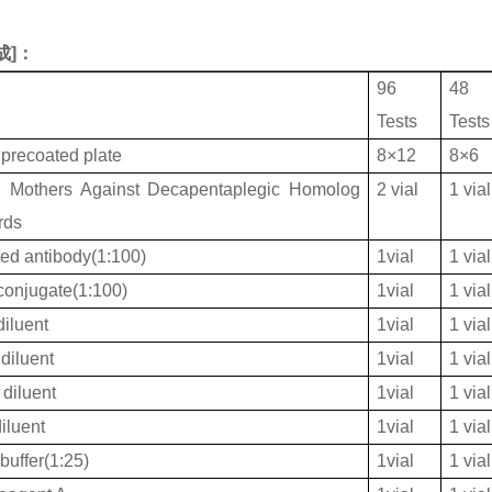
成
]：
96
48
Tests
Tests
 precoated plate
8×12
8×6
others Against Decapentaplegic Homolog
2 vial
1 vial
rds
ted antibody(1:100)
1vial
1 vial
onjugate(1:100)
1vial
1 vial
iluent
1vial
1 vial
diluent
1vial
1 vial
diluent
1vial
1 vial
iluent
1vial
1 vial
buffer(1:25)
1vial
1 vial