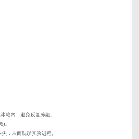
℃电冰箱内，避免反复冻融。
数)。
缺失，从而耽误实验进程。