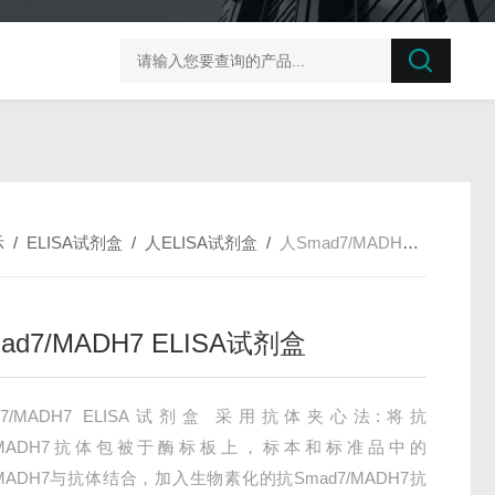
榛子东部枯萎病菌探针法qPCR试剂盒不含内参
剪股颖
示
/
ELISA试剂盒
/
人ELISA试剂盒
/
人Smad7/MADH7 ELISA试剂盒
ad7/MADH7 ELISA试剂盒
d7/MADH7 ELISA试剂盒 采用抗体夹心法:将抗
d7/MADH7抗体包被于酶标板上，标本和标准品中的
7/MADH7与抗体结合，加入生物素化的抗Smad7/MADH7抗