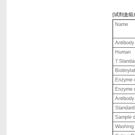
[
试剂盒组
Name
Antibody
Human M
7 Standa
Biotinyla
Enzyme c
Enzyme d
Antibody 
Standard 
Sample d
Washing 