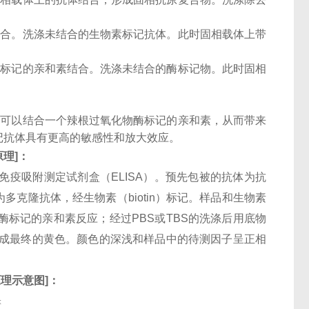
结合。洗涤未结合的生物素标记抗体。此时固相载体上带
酶标记的亲和素结合。洗涤未结合的酶标记物。此时固相
子可以结合一个辣根过氧化物酶标记的亲和素，从而带来
记抗体具有更高的敏感性和放大效应。
原理
]
：
酶联免疫吸附测定试剂盒（ELISA）。预先包被的抗体为抗
体。检测相抗体为多克隆抗体，经生物素（biotin）标记。样品和生物素
酶标记的亲和素反应；经过PBS或TBS的洗涤后用底物
化成最终的黄色。颜色的深浅和样品中的待测因子呈正相
原理示意图
]
：