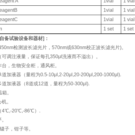
eagent A
1vial
1 vial
ReagentB
1vial
1 vial
ReagentC
1vial
1 vial
on
1 set
1 set
自备试验设备和器材
]：
(450nm检测波长滤光片，570nm或630nm校正波长滤光片)。
机（可调注液量，保证每孔350μl洗液而不溢出）。
工作台，生物安全柜，通风柜。
加液器（量程为0.5-10μl,2-20μl,20-200μl,200-1000μl).
多道加液器（8道或12道，量程为50-300μl).
恒温箱。
离心机。
4℃,-20℃,-86℃）.
平。
刀，镊子，钳子等。