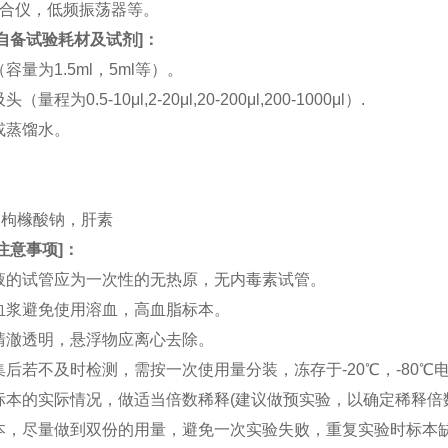
涡混合仪，低频振荡器等。
自备试验耗材及试剂
]：
（容量为1.5ml，5ml等）。
（量程为0.5-10μl,2-20μl,20-200μl,200-1000μl）.
水或蒸馏水。
。
。
TA，枸橼酸钠，肝素
注意事项
]：
血液的试管应为一次性的无热原，无内毒素试管。
和血浆避免使用溶血，高血脂标本。
应清澈透明，悬浮物应离心去除。
收集后若不及时检测，需按一次使用量分装，冻存于-20℃，-80
据标本的实际情况，做适当倍数稀释(建议做预实验，以确定稀释倍
集标本，尽量做到双份的用量，避免一次实验失败，重复实验时标本