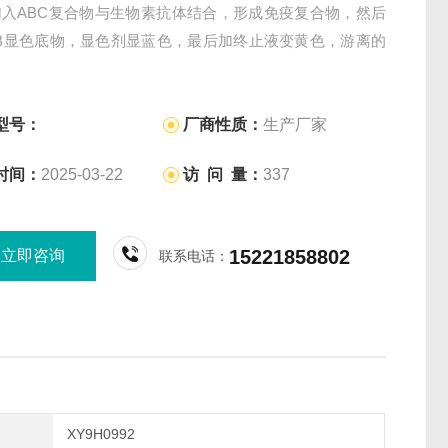
加入ABC复合物与生物素抗体结合，形成免疫复合物，然后
MB显色底物，显色剂显蓝色，最后加终止液变黄色，游离的
洗去。
型号：
厂商性质：
生产厂家
时间：
2025-03-22
访 问 量：
337
15221858802
立即咨询
联系电话：
XY9H0992