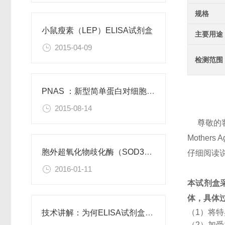
规格
小鼠瘦素（LEP）ELISA试剂盒
主要用途
2015-04-09
检测范围
PNAS ：新型简单蛋白对细胞功能有积极作用
2015-08-14
尊敬的
Mother
胞外超氧化物歧化酶（SOD3）重组蛋白
仔细阅读
2016-01-11
本试剂盒
体，具体
（1）将
技术讲解：为何ELISA试剂盒OD值不正常
（2）加