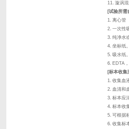
11. 漩
[
试验所需
1. 离心管
2. 一次性吸头
3. 纯净
4. 坐标纸
5. 吸水纸
6. ED
[
标本收集
1. 收集
2. 血清
3. 标本
4. 标本
5. 可根
6. 收