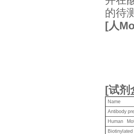
的待
[
人
Mo
[
试剂
Name
Antibody pr
Human Moti
Biotinylated