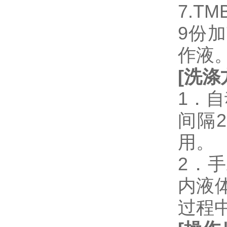
7.T
9份加
作液
[
洗涤
1．
间隔
用。
2．
内液
过程