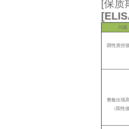
[保质
[
EL
问题
阴性质控
整板出现
（阳性