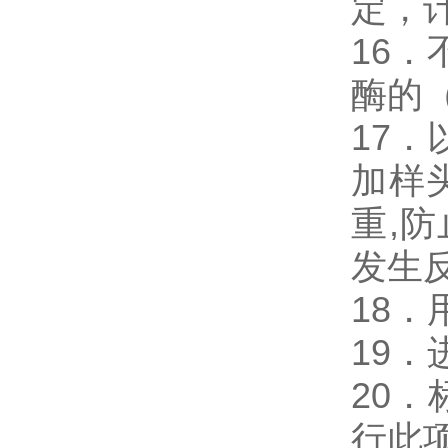
定，
16．
酶的
17．
加样
重,
发生
18
19
20
行此