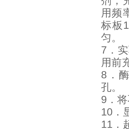
剂，
用频
标板
匀。
7．
用前
8．
孔。
9．
10
11