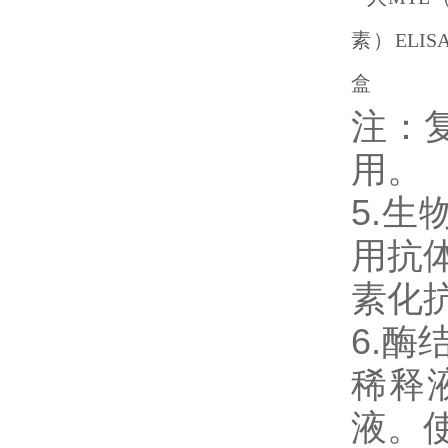
注：
用。
5.生
用抗体
素化
6.
稀释
液。