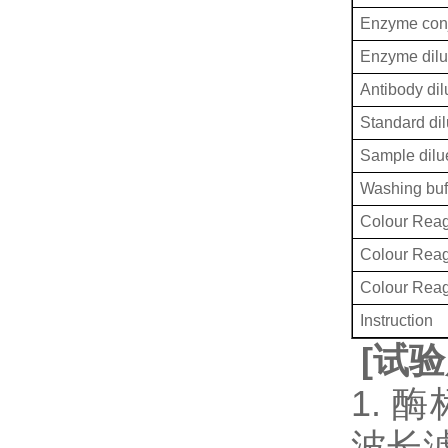
Enzyme conj
Enzyme dilu
Antibody dil
Standard dil
Sample dilu
Washing buf
Colour Reag
Colour Rea
Colour Rea
Instruction
[
试验
1. 
波长