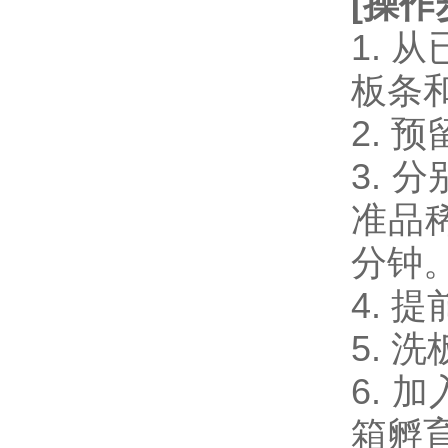
[
操作
1.
板条
2.
3. 
准品稀
分钟
4. 
5. 
6. 
箱孵育