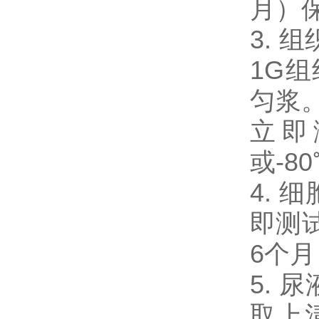
月）
3. 
1G
匀浆。
立即
或-8
4. 
即测试
6个
5. 
取上