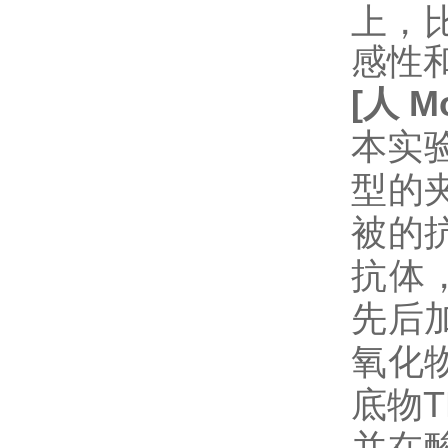
上，
感性
[
人
Mo
本实验
型的
被的抗
抗体
先后
氧化
底物
并在