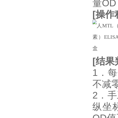
量OD
[
操作
[
结果
1．
不减
2．
纵坐
OD