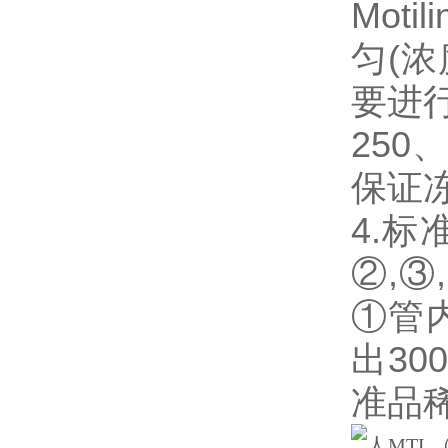
Mot
匀(浓
要进行
250、
保证
4.
②,③
①管
出3
准品