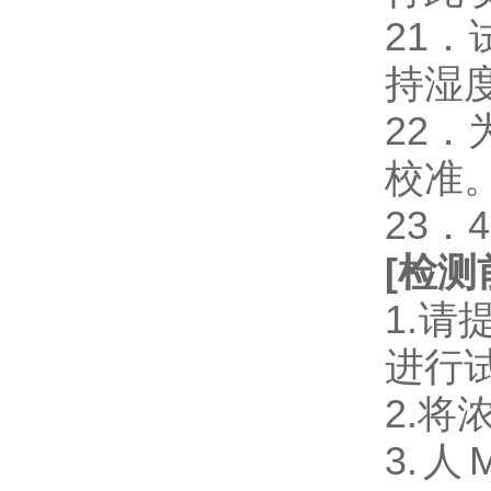
21
持湿
22
校准
23．
[
检测
1.
进行
2.将
3.人