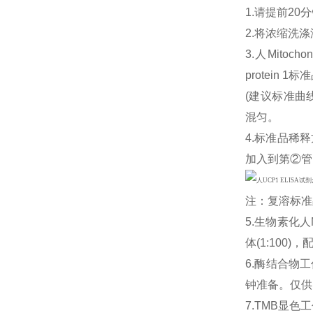
1.请提前2
2.将浓缩洗涤
3.人Mitocho
protein
(建议标准曲线
混匀。
4.标准品稀释
加入到第②管
注：复溶标准
5.生物素化人M
体(1:10
6.酶结合物
钟准备。仅供
7.TMB显色