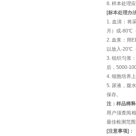
8. 样本处
[
标本处理办
1. 血清：将
月）或-80℃
2. 血浆：用
以放入-20℃
3. 组织匀
后，5000-
4. 细胞培养
5. 尿液，腹
保存。
注：样品稀释
用户须查阅相
最佳检测范
[
注意事项
]
：