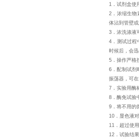
1．试剂盒使
2．浓缩生物素化
体沾到管壁或
3．浓洗涤液
4．测试过程中，
时候后，会迅
5．操作严格
6．配制试剂
振荡器，可在
7．实验用酶
8．酶免试验中人M
9．将不用的
10．显色液
11．超过使
12．试验结