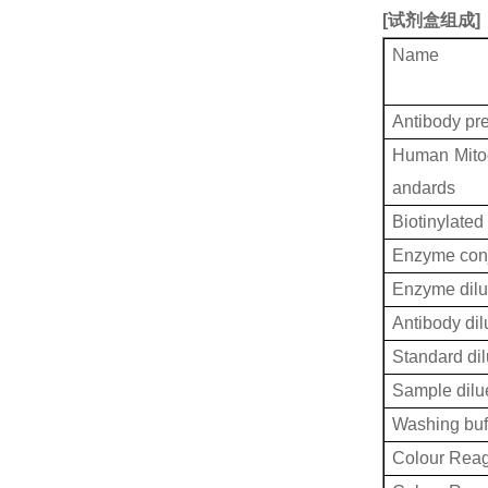
[
试剂盒组成
]
Name
Antibody pr
Human Mitoc
andards
Biotinylated
Enzyme conj
Enzyme dilu
Antibody dil
Standard dil
Sample dilu
Washing buf
Colour Reag