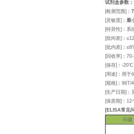
试剂盒参数
：
[检测范围]：
7
[灵敏度]：
最小
[特异性]：
[批间差]：≤12
[批内差]：≤8
[回收率]：70-
[保存]：-20
[用途]：用
[规格]：96T/4
[生产日期]
[保质期]：1
[
ELISA常
问题