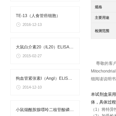
规格
TE-13（人食管癌细胞）
主要用途
2016-12-13
检测范围
大鼠白介素20（IL20）ELISA试剂盒
2015-02-27
尊敬的客
Mitochon
狗血管紧张素Ⅰ（AngⅠ）ELISA试剂盒
细阅读说明书
2014-12-10
本试剂盒采
体，具体过程
（1）将特异
小鼠烟酰胺腺嘌呤二核苷酸磷酸（NADPH）检测试剂盒
（2）加受检