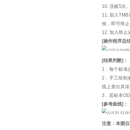
10. 洗板5次
11. 加入
候，即可终止
12. 加入终
[
操作程序总
[
结果判断
]：
1．每个标准
2．手工绘制
线上查出其浓度
3．若标本O
[
参考曲线
]：
注意：本图仅