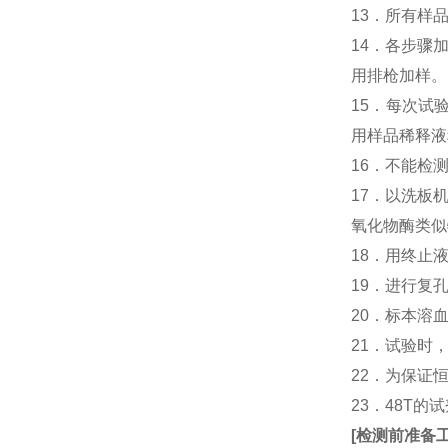
13．所有样
14．各步骤
用排枪加样。
15．每次试
用样品稀释液
16．不能检
17．以洗板
氧化物酶类似
18．用终止
19．进行复
20．标本溶
21．试验时
22．为保证
23．48T的
[
检测前准备