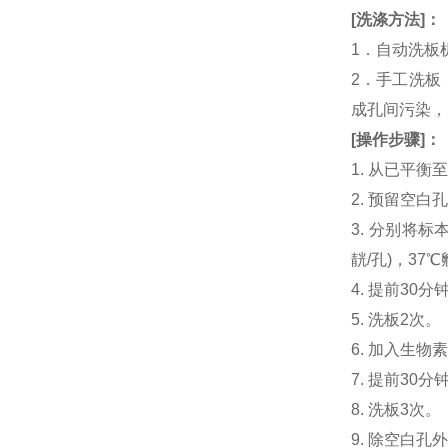
[
洗涤方法
]
：
1．自动洗板
2．手工洗板
成孔间污染，
[
操作步骤
]
：
1. 从已平
2. 预留空
3. 分别将标本或
靗/孔)，37
4. 提前30分钟制
5. 洗板2次。
6. 加入生物素化人
7. 提前3
8. 洗板3次。
9. 除空白孔