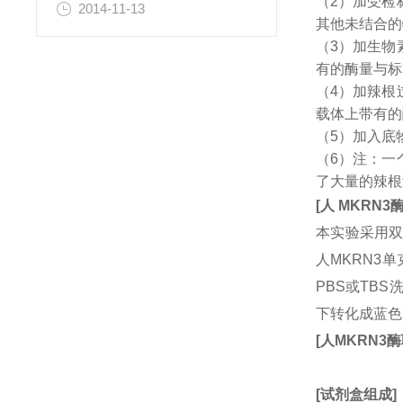
（2）加受检
2014-11-13
其他未结合的
（3）加生物
有的酶量与标
（4）加辣根
载体上带有的
（5）加入底
（6）注：一
了大量的辣根
[
人
MKRN3
本实验采用双
人MKRN3
PBS或TB
下转化成蓝色
[
人
MKRN3
酶
[
试剂盒组成
]