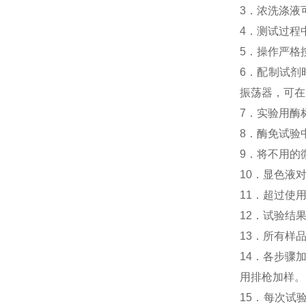
3．浓洗涤液
4．测试过程
5．操作严格
6．配制试剂
振荡器，可在
7．实验用酶
8．酶免试验
9．将不用的
10．显色液
11．超过使
12．试验结
13．所有样
14．各步骤
用排枪加样。
15．每次试