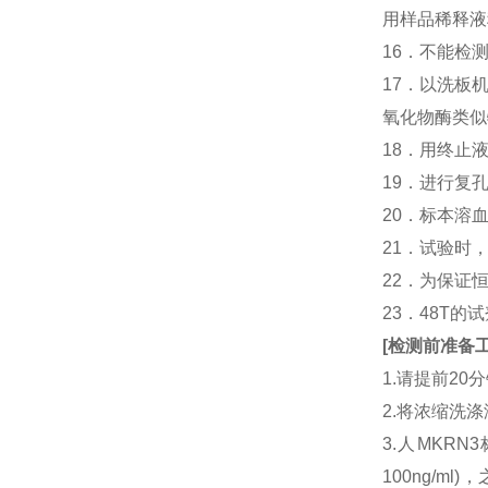
用样品稀释液
16．不能检
17．以洗板
氧化物酶类似
18．用终止
19．进行复
20．标本溶
21．试验时
22．为保证
23．48T的
[
检测前准备
1.请提前2
2.将浓缩洗涤
3.人MKR
100ng/m