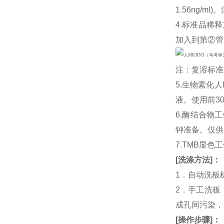
1.56ng/
4.标准品稀释
加入到第②管
注：复溶标准
5.生物素化
液。使用前3
6.酶结合物
钟准备。仅供
7.TMB显色
[
洗涤方法
]
：
1．自动洗板
2．手工洗板
成孔间污染，
[
操作步骤
]
：