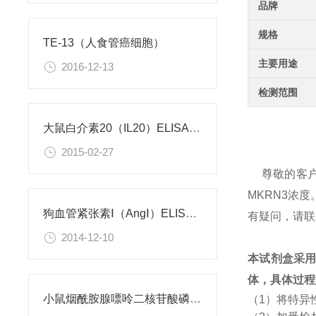
品牌
规格
TE-13（人食管癌细胞）
主要用途
2016-12-13
检测范围
大鼠白介素20（IL20）ELISA试剂盒
2015-02-27
尊敬的客
MKRN3浓
狗血管紧张素Ⅰ（AngⅠ）ELISA试剂盒
有疑问，请联
2014-12-10
本试剂盒采
体，具体过程
小鼠烟酰胺腺嘌呤二核苷酸磷酸（NADPH）检测试剂盒
（1）将特异