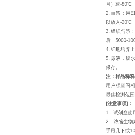
月）或-80℃
2. 血浆：用
以放入-20℃
3. 组织匀
后，5000-
4. 细胞培养
5. 尿液，腹
保存。
注：样品稀释
用户须查阅相
最佳检测范
[
注意事项
]
：
1．试剂盒使
2．浓缩生物
手甩几下或1