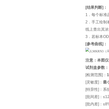
[
结果判断
]：
1．每个标准
2．手工绘制
线上查出其浓度
3．若标本O
[
参考曲线
]：
注意：本图仅
试剂盒参数
：
[检测范围]：
1
[灵敏度]：
最小
[特异性]：
[批间差]：≤12
[批内差]：≤8