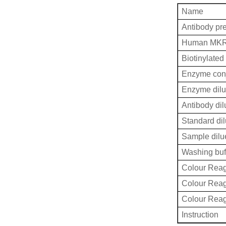
Name
Antibody pr
Human MKR
Biotinylated
Enzyme conj
Enzyme dilu
Antibody dil
Standard dil
Sample dilu
Washing buf
Colour Reag
Colour Rea
Colour Rea
Instruction