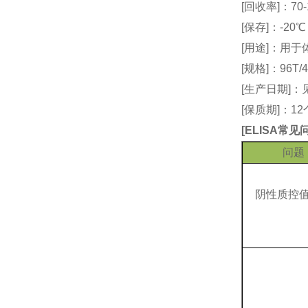
[回收率]：70-
[保存]：-20
[用途]：用
[规格]：96T/4
[生产日期]
[保质期]：1
[
ELISA常
问题
阴性质控