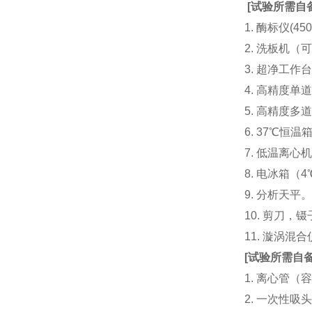
[
试验所需自
1. 酶标仪(
2. 洗板机（
3. 超净工
4. 高精度单道加液
5. 高精度多道
6. 37℃恒温
7. 低温离心
8. 电冰箱（4℃
9. 分析天平
10. 剪刀，
11. 漩涡
[
试验所需自
1. 离心管（容
2. 一次性吸头（量