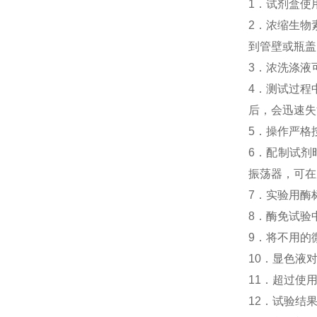
1．试剂盒使
2．浓缩生物素化
到管壁或瓶盖
3．浓洗涤液
4．测试过程中，
后，会迅速失
5．操作严格
6．配制试剂
振荡器，可在
7．实验用酶
8．酶免试验中人M
9．将不用的
10．显色液
11．超过使
12．试验结