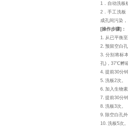
1．自动洗板
2．手工洗板
成孔间污染，
[
操作步骤
]
：
1. 从已平
2. 预留空
3. 分别将标本或
孔)，37℃孵
4. 提前30分钟制
5. 洗板2次。
6. 加入生物素化
7. 提前3
8. 洗板3次。
9. 除空白孔
10. 洗板5次