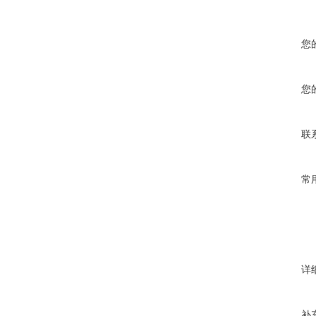
您
您
联
常
详
补