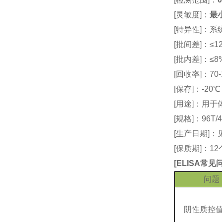
[灵敏度]：
最小
[特异性]：
[批间差]：≤12
[批内差]：≤8
[回收率]：70-
[保存]：-20
[用途]：用
[规格]：96T/4
[生产日期]
[保质期]：1
[
ELISA常
问题
阴性质控