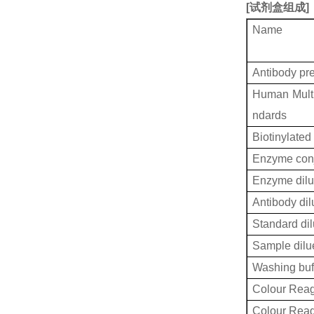
[
试剂盒组成
]
Name
Antibody pr
Human Multi
ndards
Biotinylated
Enzyme conj
Enzyme dilu
Antibody dil
Standard dil
Sample dilu
Washing buf
Colour Reag
Colour Rea