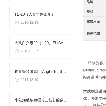
品牌
规格
TE-13（人食管癌细胞）
主要用途
2016-12-13
检测范围
大鼠白介素20（IL20）ELISA试剂盒
2015-02-27
尊敬的客
Multidru
狗血管紧张素Ⅰ（AngⅠ）ELISA试剂盒
阅读说明书并
2014-12-10
本试剂盒采
体，具体过程
小鼠烟酰胺腺嘌呤二核苷酸磷酸（NADPH）检测试剂盒
（1）将特异