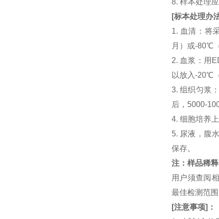
8. 样本处
[
标本处理办
1. 血清：将
月）或-80℃
2. 血浆：用
以放入-20℃
3. 组织匀
后，5000-
4. 细胞培养
5. 尿液，腹
保存。
注：样品稀释
用户须查阅相
最佳检测范
[
注意事项
]
：