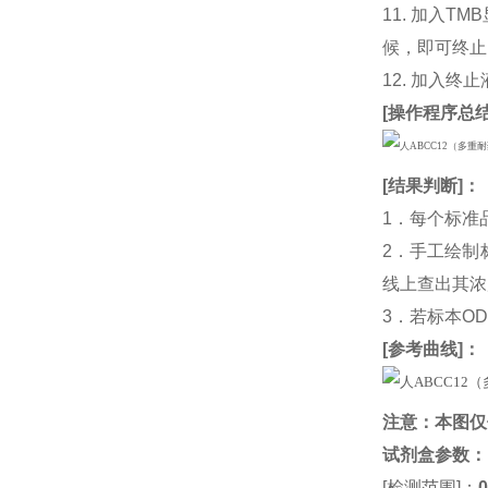
11. 加入
候，即可终止
12. 加入终
[
操作程序总
[
结果判断
]：
1．每个标准
2．手工绘制
线上查出其浓度
3．若标本O
[
参考曲线
]：
注意：本图仅
试剂盒参数
：
[检测范围]：
0