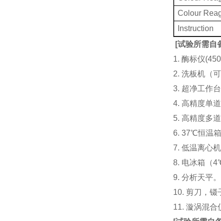
Colour Rea
Instruction
[
试验所需自
1. 酶标仪(
2. 洗板机（
3. 超净工
4. 高精度单道加液
5. 高精度多道
6. 37℃恒温
7. 低温离心
8. 电冰箱（4℃
9. 分析天平
10. 剪刀，
11. 漩涡