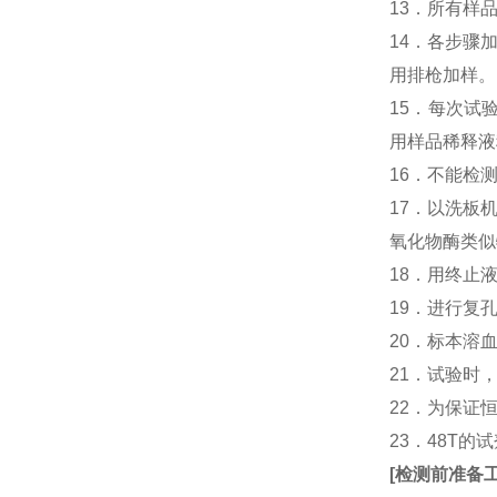
13．所有样
14．各步骤
用排枪加样。
15．每次试
用样品稀释液
16．不能检
17．以洗板
氧化物酶类似
18．用终止
19．进行复
20．标本溶
21．试验时
22．为保证
23．48T的
[
检测前准备