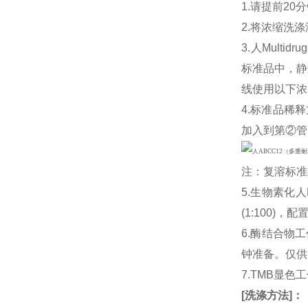
1.请提前2
2.将浓缩洗涤
3.人Multidru
标准品中，静
线使用以下浓度
4.标准品稀释
加入到第②管
注：复溶标准
5.生物素化人M
(1:100
6.酶结合物
钟准备。仅供
7.TMB显色
[
洗涤方法
]
：