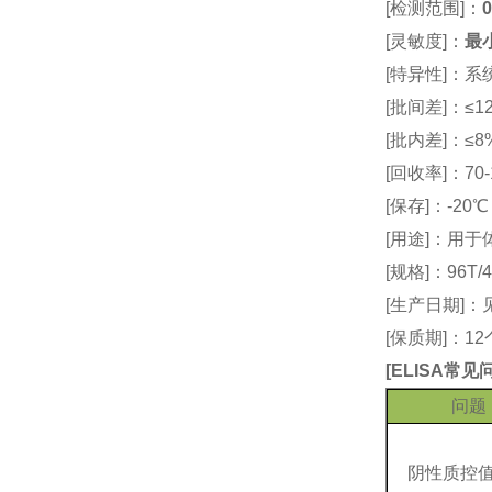
[检测范围]：
0
[灵敏度]：
最小
[特异性]：
[批间差]：≤12
[批内差]：≤8
[回收率]：70-
[保存]：-20
[用途]：用
[规格]：96T/4
[生产日期]
[保质期]：1
[
ELISA常
问题
阴性质控