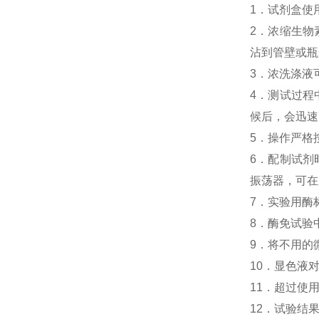
1．试剂盒使
2．浓缩生物素化
沾到管壁或瓶
3．浓洗涤液
4．测试过程中，
候后，会迅速
5．操作严格
6．配制试剂
振荡器，可在
7．实验用酶
8．酶免试验中人N
9．将不用的
10．显色液
11．超过使
12．试验结