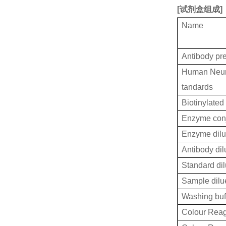
[
试剂盒组成
]
Name
Antibody pr
Human Neuro
tandards
Biotinylated
Enzyme conj
Enzyme dilu
Antibody dil
Standard dil
Sample dilu
Washing buf
Colour Reag