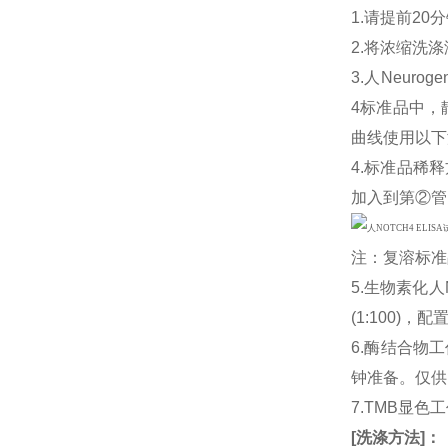
1.请提前2
2.将浓缩洗涤
3.人Neuroge
4标准品中，
曲线使用以下浓
4.标准品稀释
加入到第②管
注：复溶标准
5.生物素化人N
(1:100
6.酶结合物
钟准备。仅供
7.TMB显色
[
洗涤方法
]
：