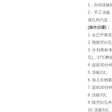
1．自动洗板
2．手工洗板
成孔间污染，
[
操作步骤
]
：
1. 从已平
2. 预留空
3. 分别将标本或
孔)，37℃孵
4. 提前30分钟
5. 洗板2次。
6. 加入生物素化
7. 提前3
8. 洗板3次。
9. 除空白孔
10. 洗板5次