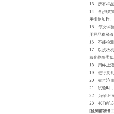
13．所有样
14．各步骤
用排枪加样。
15．每次试
用样品稀释液
16．不能检
17．以洗板
氧化物酶类似
18．用终止
19．进行复
20．标本溶
21．试验时
22．为保证
23．48T的
[
检测前准备