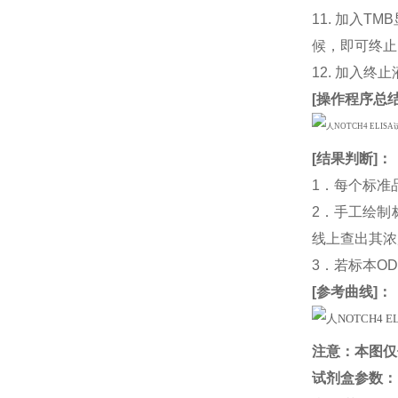
11. 加入
候，即可终止
12. 加入终
[
操作程序总
[
结果判断
]：
1．每个标准
2．手工绘制
线上查出其浓度
3．若标本O
[
参考曲线
]：
注意：本图仅
试剂盒参数
：