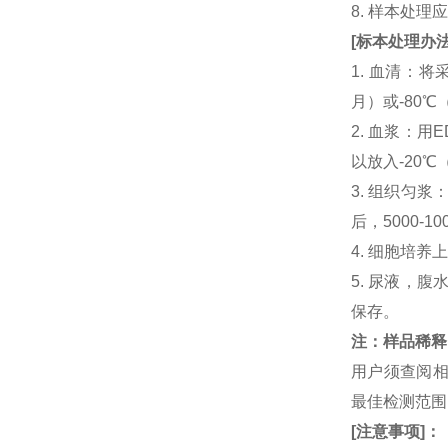
8. 样本处
[
标本处理办
1. 血清：将
月）或-80℃
2. 血浆：用
以放入-20℃
3. 组织匀
后，5000-
4. 细胞培养
5. 尿液，腹
保存。
注：样品稀释
用户须查阅相
最佳检测范
[
注意事项
]
：