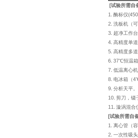
[
试验所需自
1. 酶标仪(
2. 洗板机（
3. 超净工
4. 高精度单道加液
5. 高精度多道
6. 37℃恒温
7. 低温离心
8. 电冰箱（4℃
9. 分析天平
10. 剪刀，
11. 漩涡
[
试验所需自
1. 离心管（容
2. 一次性吸头（量