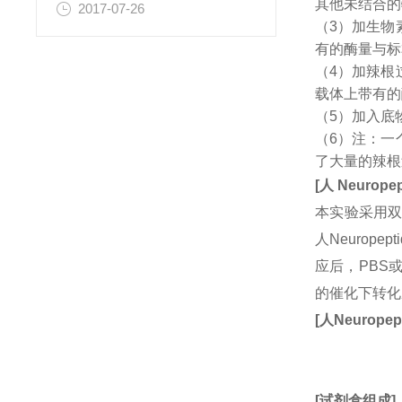
其他未结合的
2017-07-26
（3）加生物
有的酶量与标
（4）加辣根
载体上带有的
（5）加入底
（6）注：一
了大量的辣根
[
人
Neuropep
本实验采用双
人Neurop
应后，PBS
的催化下转化
[
人
Neuropep
[
试剂盒组成
]