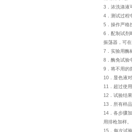
3．浓洗涤液
4．测试过程
5．操作严格
6．配制试剂
振荡器，可在
7．实验用酶
8．酶免试验中
9．将不用的
10．显色液
11．超过使
12．试验结
13．所有样
14．各步骤
用排枪加样。
15．每次试