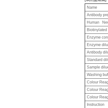
Name
Antibody pr
Human Neur
Biotinylated
Enzyme conj
Enzyme dilu
Antibody dil
Standard dil
Sample dilu
Washing buf
Colour Reag
Colour Rea
Colour Rea
Instruction