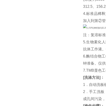
312.5、15
4.标准品稀释
加入到第②管
注：复溶标准
5.生物素化人
抗体工作液。
6.酶结合物
钟准备。仅供
7.TMB显色
[
洗涤方法
]
：
1．自动洗板
2．手工洗板
成孔间污染，
[
操作步骤
]
：