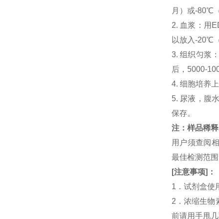
月）或-80℃
2. 血浆：用
以放入-20℃
3. 组织匀
后，5000-
4. 细胞培养
5. 尿液，腹
保存。
注：样品稀释
用户须查阅相
最佳检测范
[
注意事项
]
：
1．试剂盒使
2．浓缩生物
前请用手甩几