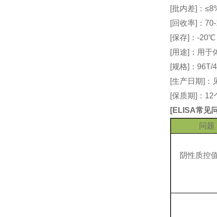
[批内差]：≤8
[回收率]：70-
[保存]：-20
[用途]：用
[规格]：96T/4
[生产日期]
[保质期]：1
[
ELISA常
问题
阴性质控