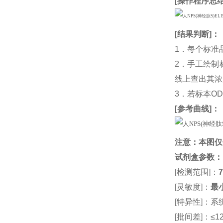
[
操作程序总
[
结果判断
]：
1．每个标准
2．手工绘制
线上查出其浓度
3．若标本O
[
参考曲线
]：
注意：本图仅
试剂盒参数
：
[检测范围]：
7
[灵敏度]：
最小
[特异性]：
[批间差]：≤12