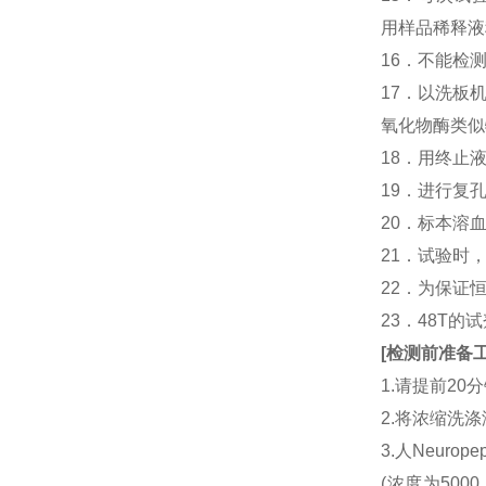
用样品稀释液
16．不能检
17．以洗板
氧化物酶类似
18．用终止
19．进行复
20．标本溶
21．试验时
22．为保证
23．48T的
[
检测前准备
1.请提前2
2.将浓缩洗涤
3.人Neuro
(浓度为500