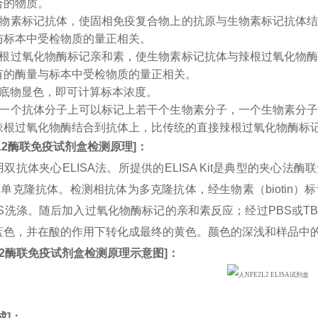
合的物质。
生物素标记抗体，使固相免疫复合物上的抗原与生物素标记抗体
与标本中受检物质的量正相关。
辣根过氧化物酶标记亲和素，使生物素标记抗体与辣根过氧化物
有的酶量与标本中受检物质的量正相关。
入底物显色，即可计算标本浓度。
：一个抗体分子上可以标记上若干个生物素分子，一个生物素分
辣根过氧化物酶结合到抗体上，比传统的直接辣根过氧化物酶标
L2
酶联免疫试剂盒检测原理
]
：
双抗体夹心ELISA法。所提供的ELISA Kit是典型的夹心法
L2单克隆抗体。检测相抗体为多克隆抗体，经生物素（bioti
BS洗涤。随后加入过氧化物酶标记的亲和素反应；经过PBS或T
蓝色，并在酸的作用下转化成最终的黄色。颜色的深浅和样品中
2
酶联免疫试剂盒检测原理示意图
]
：
成
]：