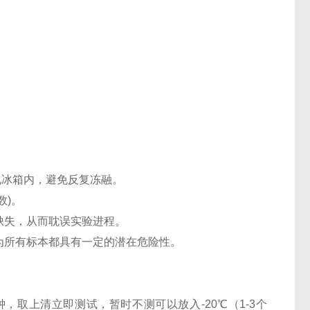
℃电冰箱内，避免反复冻融。
数)。
缺失，从而耽误实验进程。
认为所有标本都具有一定的潜在危险性。
0分钟，取上清立即测试，暂时不测可以放入-20℃（1-3个