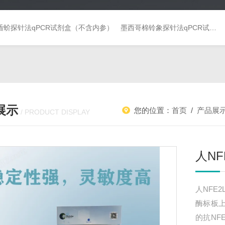
盾蚧探针法qPCR试剂盒（不含内参）
墨西哥棉铃象探针法qPCR试剂盒（不含内参）
展示
您的位置：
首页
/
产品展
/ PRODUCT DISPLAY
人NF
人NFE2
酶标板上
的抗NF