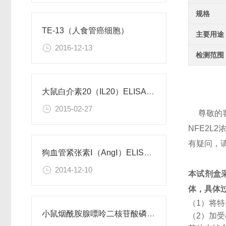
规格
TE-13（人食管癌细胞）
主要用途
2016-12-13
检测范围
大鼠白介素20（IL20）ELISA试剂盒
2015-02-27
尊敬的
NFE2
有疑问，
狗血管紧张素Ⅰ（AngⅠ）ELISA试剂盒
2014-12-10
本试剂盒
体，具体
（1）将
小鼠烟酰胺腺嘌呤二核苷酸磷酸（NADPH）检测试剂盒
（2）加