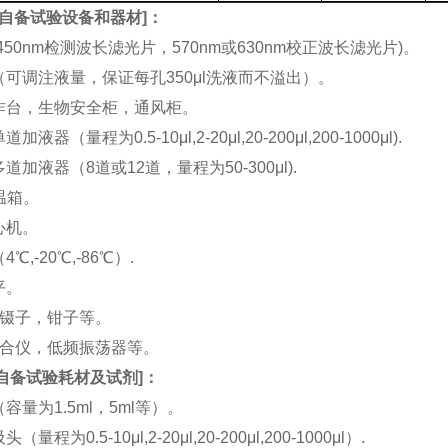
自备试验设备和器材
]：
(450nm检测波长滤光片，570nm或630nm校正波长滤光片)。
机（可调注液量，保证每孔350μl洗液而不溢出）。
工作台，生物安全柜，通风柜。
加液器（量程为0.5-10μl,2-20μl,20-200μl,200-1000μl).
多道加液器（8道或12道，量程为50-300μl).
恒温箱。
离心机。
4℃,-20℃,-86℃）.
平。
刀，镊子，钳子等。
涡混合仪，低频振荡器等。
自备试验耗材及试剂
]：
（容量为1.5ml，5ml等）。
（量程为0.5-10μl,2-20μl,20-200μl,200-1000μl）.