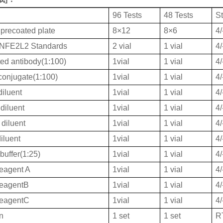
96 Tests
48 Tests
S
 precoated plate
8×12
8×6
4
FE2L2 Standards
2 vial
1 vial
4
ted antibody(1:100)
1vial
1 vial
4
onjugate(1:100)
1vial
1 vial
4
iluent
1vial
1 vial
4
diluent
1vial
1 vial
4
diluent
1vial
1 vial
4
iluent
1vial
1 vial
4
buffer(1:25)
1vial
1 vial
4
eagent A
1vial
1 vial
4
ReagentB
1vial
1 vial
4
ReagentC
1vial
1 vial
4
on
1 set
1 set
R