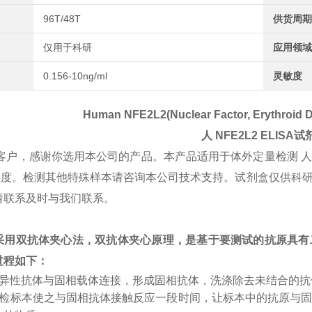
96T/48T
供货周期
仅用于科研
应用领域
0.156-10ng/ml
灵敏度
Human NFE2L2(Nuclear Factor, Erythroid De
人
NFE2L2
ELISA试
客户，感谢你选用本公司的产品。本产品适用于体外定量检测 
L2浓度。检测其他特殊样本请咨询本公司技术支持。试剂盒仅供
请联系及时与我们联系。
采用双抗体夹心法，双抗体夹心原理，是基于要测试的抗原具有
过程如下：
特异性抗体与固相载体连接，形成固相抗体，洗涤除去未结合的
受检标本使之与固相抗体接触反应一段时间，让标本中的抗原与