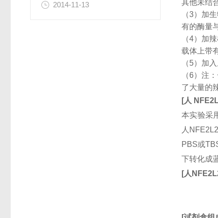
其他未结
2014-11-13
（3）加
有的酶量
（4）加
载体上带
（5）加
（6）注
了大量的
[
人
NFE2
本实验采用
人NFE2
PBS或T
下转化成
[
人
NFE2L
[
试剂盒组