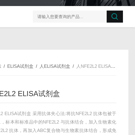
榛子东部枯萎病菌探针法qPCR试剂盒不含内参
剪股颖
示
/
ELISA试剂盒
/
人ELISA试剂盒
/
人NFE2L2 ELISA试剂盒
E2L2 ELISA试剂盒
L2 ELISA试剂盒 采用抗体夹心法:将抗NFE2L2 抗体包被于
，标本和标准品中的NFE2L2 与抗体结合，加入生物素化
E2L2 抗体，再加入ABC复合物与生物素抗体结合，形成免