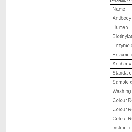
Name
Antibody
Human N
Biotinyla
Enzyme c
Enzyme d
Antibody 
Standard 
Sample d
Washing 
Colour R
Colour 
Colour 
Instructi