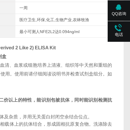
一周
QQ咨询
医疗卫生,环保,化工,生物产业,农林牧渔
最小可测人NFE2L2达0.094ng/ml
电话
rived 2 Like 2) ELISA Kit
剂盒
人血清、血浆或细胞培养上清液、组织等中天然和重组的
科研使用。使用前请仔细阅读说明书并检查试剂盒组分。如
二价以上的特性，能识别包被抗体，同时能识别检测抗
抗体及杂质，并用无关蛋白封闭空余结合位点。
固相载体上的抗体结合，形成固相抗原复合物。洗涤除去