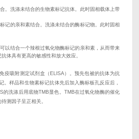
结合。洗涤未结合的生物素标记抗体。此时固相载体上带
酶标记的亲和素结合。洗涤未结合的酶标记物。此时固相
子可以结合一个辣根过氧化物酶标记的亲和素，从而带来
记抗体具有更高的敏感性和放大效应。
酶联免疫吸附测定试剂盒（ELISA）。预先包被的抗体为抗
n）标记。样品和生物素标记抗体先后加入酶标板孔反应后，
BS的洗涤后用底物TMB显色。TMB在过氧化物酶的催化
的待测因子呈正相关。