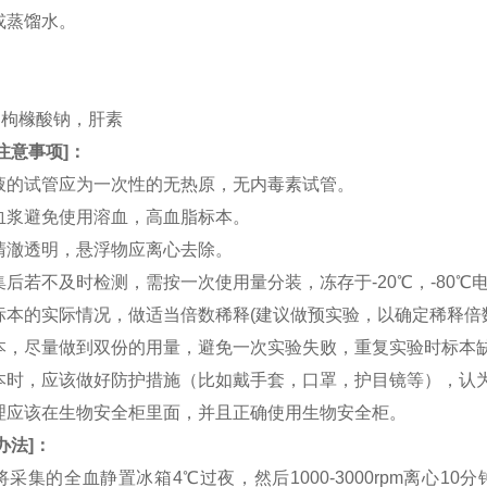
水或蒸馏水。
。
。
TA，枸橼酸钠，肝素
注意事项
]：
血液的试管应为一次性的无热原，无内毒素试管。
和血浆避免使用溶血，高血脂标本。
应清澈透明，悬浮物应离心去除。
收集后若不及时检测，需按一次使用量分装，冻存于-20℃，-80
据标本的实际情况，做适当倍数稀释(建议做预实验，以确定稀释倍
集标本，尽量做到双份的用量，避免一次实验失败，重复实验时标本
集标本时，应该做好防护措施（比如戴手套，口罩，护目镜等），
处理应该在生物安全柜里面，并且正确使用生物安全柜。
办法
]：
：将采集的全血静置冰箱4℃过夜，然后1000-3000rpm离心1