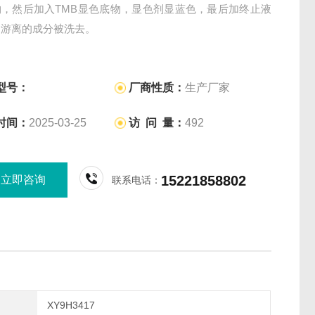
物，然后加入TMB显色底物，显色剂显蓝色，最后加终止液
，游离的成分被洗去。
型号：
厂商性质：
生产厂家
时间：
2025-03-25
访 问 量：
492
15221858802
立即咨询
联系电话：
XY9H3417