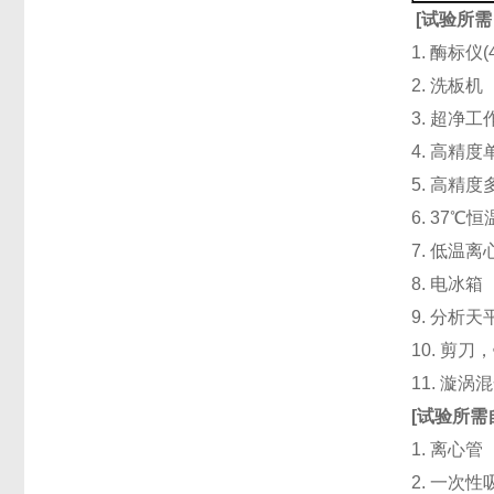
[
试验所需
1. 酶标仪
2. 洗板
3. 超净
4. 高精度单道
5. 高精度
6. 37℃
7. 低温
8. 电冰箱（
9. 分析天
10. 剪
11. 漩
[
试验所需
1. 离心管
2. 一次性吸头