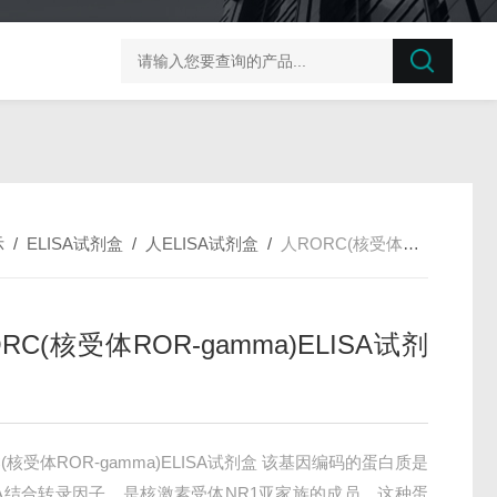
榛子东部枯萎病菌探针法qPCR试剂盒不含内参
剪股颖
示
/
ELISA试剂盒
/
人ELISA试剂盒
/
人RORC(核受体ROR-gamma)ELISA试剂盒
RC(核受体ROR-gamma)ELISA试剂
(核受体ROR-gamma)ELISA试剂盒 该基因编码的蛋白质是
A结合转录因子，是核激素受体NR1亚家族的成员。这种蛋