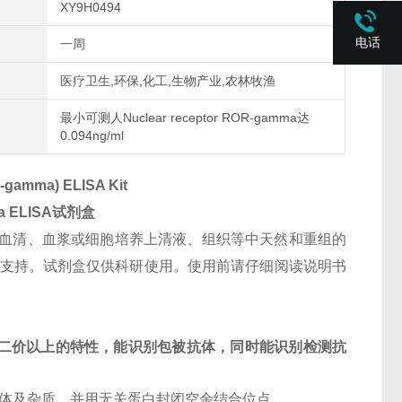
XY9H0494
电话
一周
医疗卫生,环保,化工,生物产业,农林牧渔
最小可测人Nuclear receptor ROR-gamma达
0.094ng/ml
-gamma) ELISA Kit
a
ELISA试剂盒
血清、血浆或细胞培养上清液、组织等中天然和重组的
询本公司技术支持。试剂盒仅供科研使用。使用前请仔细阅读说明书
二价以上的特性，能识别包被抗体，同时能识别检测抗
抗体及杂质，并用无关蛋白封闭空余结合位点。