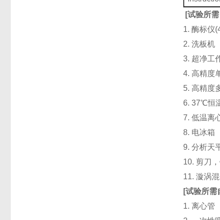
[
试验所需
1. 酶标仪
2. 洗板
3. 超净
4. 高精度单道
5. 高精度
6. 37℃
7. 低温
8. 电冰箱（
9. 分析天
10. 剪
11. 漩
[
试验所需
1. 离心管