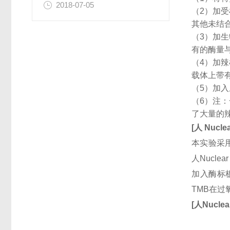
2018-07-05
（2）加
其他未结
（3）加
有的酶量
（4）加
载体上带
（5）加
（6）注
了大量的
[
人
Nucle
本实验采用
人Nucl
加入酶标
TMB在
[
人
Nuclea