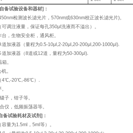
自备试验设备和器材
]：
(450nm检测波长滤光片，570nm或630nm校正波长滤光片)。
机（可调注液量，保证每孔350μl洗液而不溢出）。
工作台，生物安全柜，通风柜。
加液器（量程为0.5-10μl,2-20μl,20-200μl,200-1000μl).
多道加液器（8道或12道，量程为50-300μl).
恒温箱。
离心机。
4℃,-20℃,-86℃）.
平。
刀，镊子，钳子等。
涡混合仪，低频振荡器等。
自备试验耗材及试剂
]：
（容量为1.5ml，5ml等）。