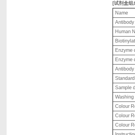
[
试剂盒组
Name
Antibody
Human N
Biotinyla
Enzyme c
Enzyme d
Antibody 
Standard 
Sample d
Washing 
Colour R
Colour 
Colour 
Instructi