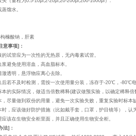
（量程为0.5-10μl,2-20μl,20-200μl,200-1000μl）.
水或蒸馏水。
。
。
TA，枸橼酸钠，肝素
注意事项
]：
血液的试管应为一次性的无热原，无内毒素试管。
和血浆避免使用溶血，高血脂标本。
应清澈透明，悬浮物应离心去除。
收集后若不及时检测，需按一次使用量分装，冻存于-20℃，-80
据标本的实际情况，做适当倍数稀释(建议做预实验，以确定稀释倍
集标本，尽量做到双份的用量，避免一次实验失败，重复实验时标本
集标本时，应该做好防护措施（比如戴手套，口罩，护目镜等），
处理应该在生物安全柜里面，并且正确使用生物安全柜。
办法
]：