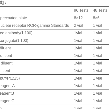
成
]：
96 Tests
48 Tests
 precoated plate
8×12
8×6
uclear receptor ROR-gamma Standards
2 vial
1 vial
ted antibody(1:100)
1vial
1 vial
onjugate(1:100)
1vial
1 vial
iluent
1vial
1 vial
diluent
1vial
1 vial
diluent
1vial
1 vial
iluent
1vial
1 vial
buffer(1:25)
1vial
1 vial
eagent A
1vial
1 vial
ReagentB
1vial
1 vial
ReagentC
1vial
1 vial
on
1 set
1 set