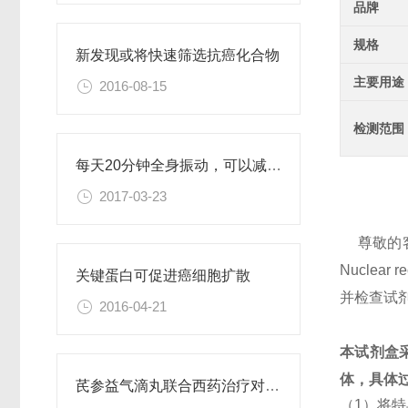
品牌
规格
新发现或将快速筛选抗癌化合物
主要用途
2016-08-15
检测范围
每天20分钟全身振动，可以减肥、对抗糖尿病
2017-03-23
尊敬的
Nucle
关键蛋白可促进癌细胞扩散
并检查试
2016-04-21
本试剂盒
体，具体
芪参益气滴丸联合西药治疗对稳定型心绞痛患者血清抵抗素水平的影响
（1）将