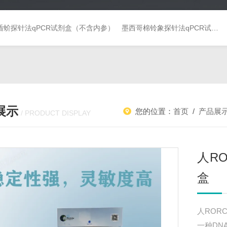
盾蚧探针法qPCR试剂盒（不含内参）
墨西哥棉铃象探针法qPCR试剂盒（不含内参）
展示
您的位置：
首页
/
产品展
/ PRODUCT DISPLAY
人RO
盒
人RORC
一种DN