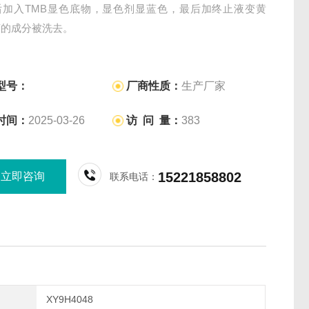
后加入TMB显色底物，显色剂显蓝色，最后加终止液变黄
离的成分被洗去。
型号：
厂商性质：
生产厂家
时间：
2025-03-26
访 问 量：
383
15221858802
立即咨询
联系电话：
XY9H4048