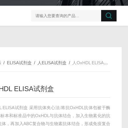
榛子东部枯萎病菌探针法qPCR试剂盒不含内参
剪股颖
示
/
ELISA试剂盒
/
人ELISA试剂盒
/
人OxHDL ELISA试剂盒
HDL ELISA试剂盒
DL ELISA试剂盒 采用抗体夹心法:将抗OxHDL抗体包被于酶
标本和标准品中的OxHDL与抗体结合，加入生物素化的抗
L抗体，再加入ABC复合物与生物素抗体结合，形成免疫复合