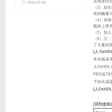
其他未结
2018-07-05
（3）加
有的酶量
（4）加
载体上带
（5）加
（6）注
了大量的
[
人
OxHD
本实验采用
人OxHD
PBS或T
下转化成
[
人
OxHD
[
试剂盒组