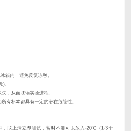
℃电冰箱内，避免反复冻融。
数)。
缺失，从而耽误实验进程。
认为所有标本都具有一定的潜在危险性。
0分钟，取上清立即测试，暂时不测可以放入-20℃（1-3个