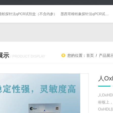
盾蚧探针法qPCR试剂盒（不含内参）
墨西哥棉铃象探针法qPCR试剂盒（不含内参）
展示
您的位置：
首页
/
产品展
/ PRODUCT DISPLAY
人Ox
人OxH
标板上，
OxHD