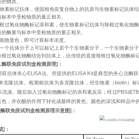
合的物质。
生物素标记抗体，使固相免疫复合物上的抗原与生物素标记抗体
与标本中受检物质的量正相关。
辣根过氧化物酶标记亲和素，使生物素标记抗体与辣根过氧化物
有的酶量与标本中受检物质的量正相关。
入底物显色，即可计算标本浓度。
：一个抗体分子上可以标记上若干个生物素分子，一个生物素分
辣根过氧化物酶结合到抗体上，比传统的直接辣根过氧化物酶标
L
酶联免疫试剂盒检测原理
]
：
双抗体夹心ELISA法。所提供的ELISA Kit是典型的夹心法
L单克隆抗体。检测相抗体为多克隆抗体，经生物素（biotin
BS洗涤。随后加入过氧化物酶标记的亲和素反应；经过PBS或T
蓝色，并在酸的作用下转化成最终的黄色。颜色的深浅和样品中
L
酶联免疫试剂盒检测原理示意图
]
：
成
]：