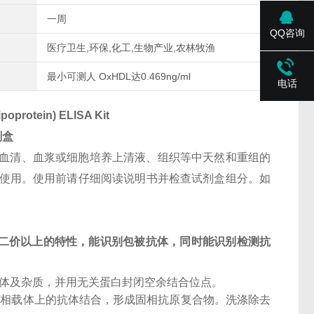
一周
QQ咨询
医疗卫生,环保,化工,生物产业,农林牧渔
最小可测人 OxHDL达0.469ng/ml
电话
poprotein) ELISA Kit
剂盒
血清、血浆或细胞培养上清液、组织等中天然和重组的
研使用。使用前请仔细阅读说明书并检查试剂盒组分。如
二价以上的特性，能识别包被抗体，同时能识别检测抗
抗体及杂质，并用无关蛋白封闭空余结合位点。
固相载体上的抗体结合，形成固相抗原复合物。洗涤除去