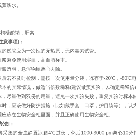
水或蒸馏水。
。
。
TA，枸橼酸钠，肝素
注意事项
]：
血液的试管应为一次性的无热原，无内毒素试管。
和血浆避免使用溶血，高血脂标本。
应清澈透明，悬浮物应离心去除。
收集后若不及时检测，需按一次使用量分装，冻存于-20℃，-80
据标本的实际情况，做适当倍数稀释(建议做预实验，以确定稀释倍
集标本，尽量做到双份的用量，避免一次实验失败，重复实验时标本
集标本时，应该做好防护措施（比如戴手套，口罩，护目镜等），
处理应该在生物安全柜里面，并且正确使用生物安全柜。
办法
]：
：将采集的全血静置冰箱4℃过夜，然后1000-3000rpm离心1