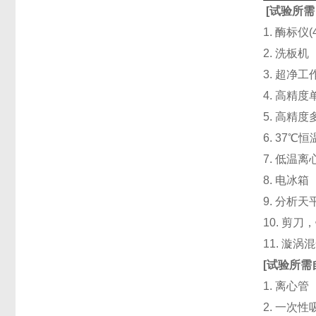
[
试验所需
1. 酶标仪
2. 洗板
3. 超净
4. 高精度单道
5. 高精度
6. 37℃
7. 低温
8. 电冰箱（
9. 分析天
10. 剪
11. 漩
[
试验所需
1. 离心管
2. 一次性吸头