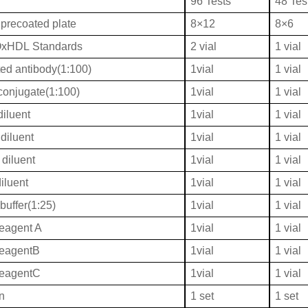
96 Tests
48 Tes
 precoated plate
8×12
8×6
xHDL Standards
2 vial
1 vial
ted antibody(1:100)
1vial
1 vial
onjugate(1:100)
1vial
1 vial
iluent
1vial
1 vial
diluent
1vial
1 vial
diluent
1vial
1 vial
iluent
1vial
1 vial
buffer(1:25)
1vial
1 vial
eagent A
1vial
1 vial
ReagentB
1vial
1 vial
ReagentC
1vial
1 vial
on
1 set
1 set