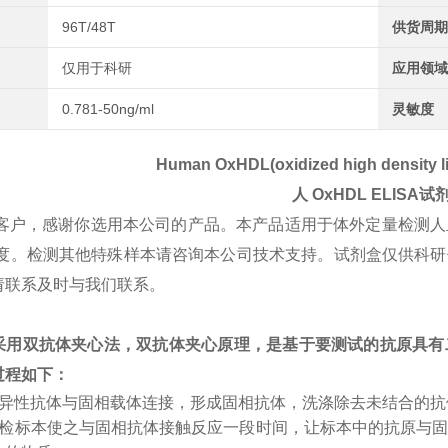
96T/48T
供货周期
仅用于科研
应用领域
0.781-50ng/ml
灵敏度
Human OxHDL(oxidized high density li
人
OxHDL
ELISA试
客户，感谢你选用本公司的产品。本产品适用于体外定量检测人
L浓度。检测其他特殊样本请咨询本公司技术支持。试剂盒仅供科
请联系及时与我们联系。
采用双抗体夹心法，双抗体夹心原理，是基于要测试的抗原具有
过程如下：
特异性抗体与固相载体连接，形成固相抗体，洗涤除去未结合的
受检标本使之与固相抗体接触反应一段时间，让标本中的抗原与