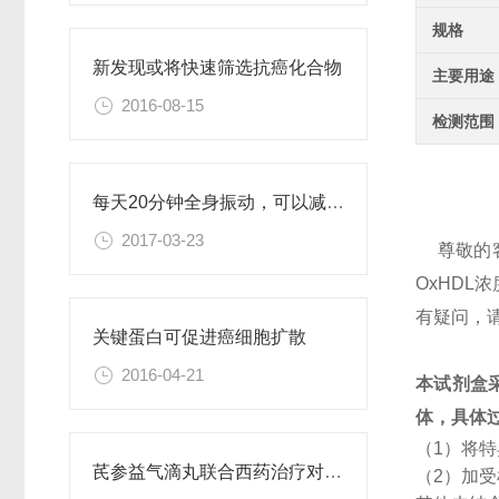
规格
新发现或将快速筛选抗癌化合物
主要用途
2016-08-15
检测范围
每天20分钟全身振动，可以减肥、对抗糖尿病
2017-03-23
尊敬的
OxHD
有疑问，
关键蛋白可促进癌细胞扩散
2016-04-21
本试剂盒
体，具体
（1）将
芪参益气滴丸联合西药治疗对稳定型心绞痛患者血清抵抗素水平的影响
（2）加