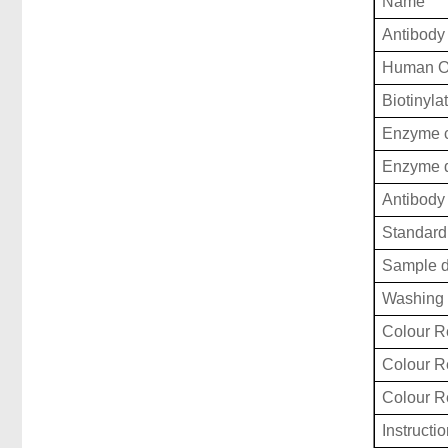
Name
Antibody
Human O
Biotinyla
Enzyme c
Enzyme d
Antibody 
Standard 
Sample d
Washing 
Colour R
Colour 
Colour 
Instructi