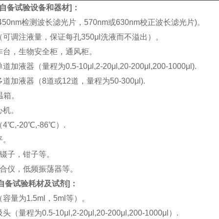
自备试验设备和器材
]：
(450nm检测波长滤光片，570nm或630nm校正波长滤光片)。
机（可调注液量，保证每孔350μl洗液而不溢出）。
工作台，生物安全柜，通风柜。
加液器（量程为0.5-10μl,2-20μl,20-200μl,200-1000μl).
多道加液器（8道或12道，量程为50-300μl).
恒温箱。
离心机。
4℃,-20℃,-86℃）.
平。
刀，镊子，钳子等。
涡混合仪，低频振荡器等。
自备试验耗材及试剂
]：
（容量为1.5ml，5ml等）。
（量程为0.5-10μl,2-20μl,20-200μl,200-1000μl）.