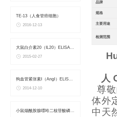
品牌
规格
TE-13（人食管癌细胞）
主要用途
2016-12-13
检测范围
大鼠白介素20（IL20）ELISA试剂盒
Hu
2015-02-27
人
O
狗血管紧张素Ⅰ（AngⅠ）ELISA试剂盒
尊敬
2014-12-10
体外
中天然和
小鼠烟酰胺腺嘌呤二核苷酸磷酸（NADPH）检测试剂盒