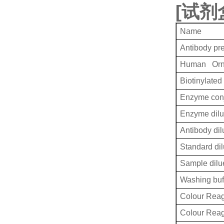
[
试剂
Name
Antibody pr
Human Orni
Biotinylated
Enzyme conj
Enzyme dilu
Antibody dil
Standard dil
Sample dilu
Washing buf
Colour Reag
Colour Rea