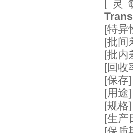
[灵
Trans
[特
[批间差
[批内
[回收率
[保存
[用
[规格]
[生
[保质