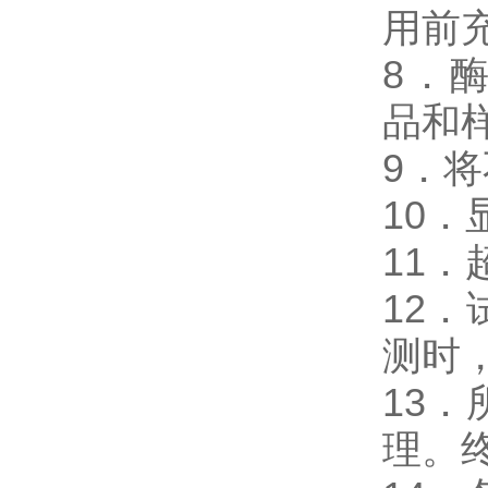
用前
8．酶免
品和
9．
10
11
12
测时，
13
理。