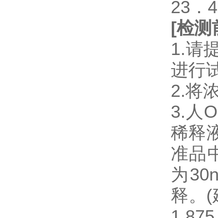
23．
[
检测
1.
进行
2.将
3.人O
稀释液1
准品
为3
释。(
1.8