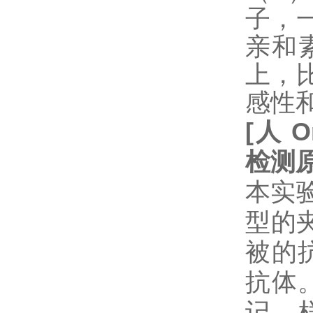
子，
亲和
上，
感性
[
人
O
检测
本实验
型的
被的抗体
抗体
记。