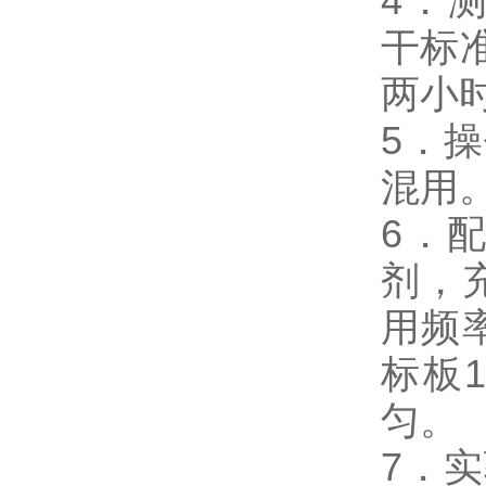
4．测试
干标
两小
5．
混用
6．
剂，
用频
标板
匀。
7．