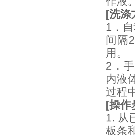
作液
[
洗涤
1．
间隔
用。
2．
内液
过程
[
操作
1.
板条