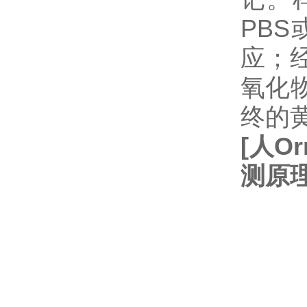
PB
应；经
氧化
终的
[
人
Or
测原